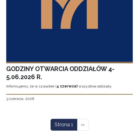
GODZINY OTWARCIA ODDZIAŁÓW 4-
5.06.2026 R.
Informujemy, że w czwartek (
4 czerwca)
wszystkie oddziały
3 czerwca, 2026
Stronicowanie
Następna strona
Strona 1
››