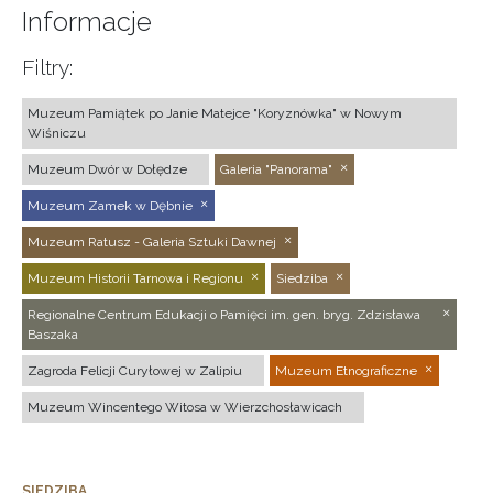
Informacje
Filtry:
Muzeum Pamiątek po Janie Matejce "Koryznówka" w Nowym
Wiśniczu
Muzeum Dwór w Dołędze
Galeria "Panorama"
Muzeum Zamek w Dębnie
Muzeum Ratusz - Galeria Sztuki Dawnej
Muzeum Historii Tarnowa i Regionu
Siedziba
Regionalne Centrum Edukacji o Pamięci im. gen. bryg. Zdzisława
Baszaka
Zagroda Felicji Curyłowej w Zalipiu
Muzeum Etnograficzne
Muzeum Wincentego Witosa w Wierzchosławicach
SIEDZIBA