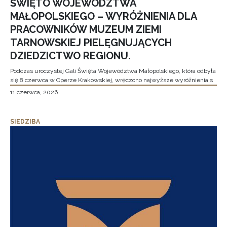
ŚWIĘTO WOJEWÓDZTWA
MAŁOPOLSKIEGO – WYRÓŻNIENIA DLA
PRACOWNIKÓW MUZEUM ZIEMI
TARNOWSKIEJ PIELĘGNUJĄCYCH
DZIEDZICTWO REGIONU.
Podczas uroczystej Gali Święta Województwa Małopolskiego, która odbyła
się 8 czerwca w Operze Krakowskiej, wręczono najwyższe wyróżnienia s
11 czerwca, 2026
SIEDZIBA