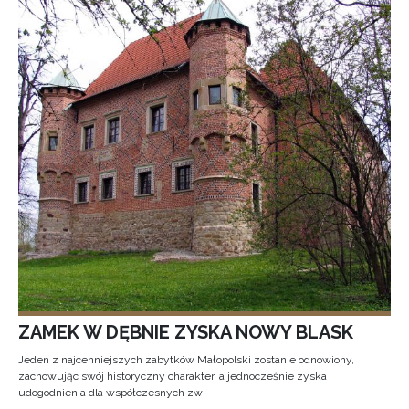
ZAMEK W DĘBNIE ZYSKA NOWY BLASK
Jeden z najcenniejszych zabytków Małopolski zostanie odnowiony,
zachowując swój historyczny charakter, a jednocześnie zyska
udogodnienia dla współczesnych zw