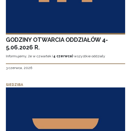
GODZINY OTWARCIA ODDZIAŁÓW 4-
5.06.2026 R.
Informujemy, że w czwartek (
4 czerwca)
wszystkie oddziały
3 czerwca, 2026
SIEDZIBA