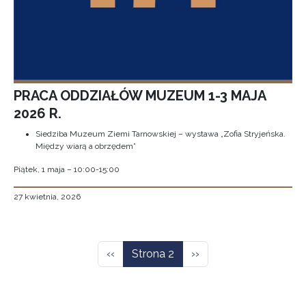
PRACA ODDZIAŁÓW MUZEUM 1-3 MAJA
2026 R.
Siedziba Muzeum Ziemi Tarnowskiej – wystawa „Zofia Stryjeńska.
Między wiarą a obrzędem”
Piątek, 1 maja – 10:00-15:00
27 kwietnia, 2026
Stronicowanie
Poprzednia strona
Następna strona
‹‹
Strona 2
››