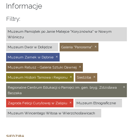
Informacje
Filtry:
Muzeum Pamiątek po Janie Matejce "Koryznówka" w Nowym
Wiśniczu
Muzeum Dwór w Dołędze
Galeria "Panorama"
Muzeum Zamek w Dębnie
Muzeum Ratusz - Galeria Sztuki Dawnej
Muzeum Historii Tarnowa i Regionu
Siedziba
Regionalne Centrum Edukacji o Pamięci im. gen. bryg. Zdzisława
Baszaka
Zagroda Felicji Curyłowej w Zalipiu
Muzeum Etnograficzne
Muzeum Wincentego Witosa w Wierzchosławicach
SIEDZIBA