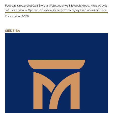
Podczas uroczystej Gali Święta Województwa Małopolskiego, która odbyła
się 8 czerwca w Operze Krakowskiej, wręczono najwyższe wyróżnienia s
11 czerwca, 2026
SIEDZIBA