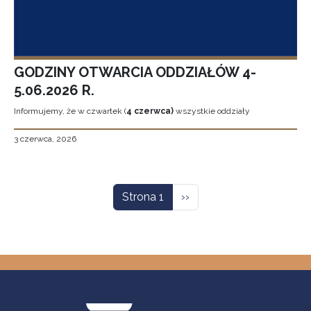
GODZINY OTWARCIA ODDZIAŁÓW 4-
5.06.2026 R.
Informujemy, że w czwartek (
4 czerwca)
wszystkie oddziały
3 czerwca, 2026
Stronicowanie
Następna strona
Strona 1
››