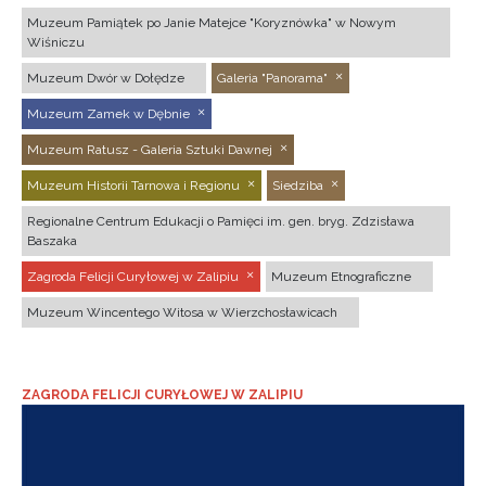
Muzeum Pamiątek po Janie Matejce "Koryznówka" w Nowym
Wiśniczu
Muzeum Dwór w Dołędze
Galeria "Panorama"
Muzeum Zamek w Dębnie
Muzeum Ratusz - Galeria Sztuki Dawnej
Muzeum Historii Tarnowa i Regionu
Siedziba
Regionalne Centrum Edukacji o Pamięci im. gen. bryg. Zdzisława
Baszaka
Zagroda Felicji Curyłowej w Zalipiu
Muzeum Etnograficzne
Muzeum Wincentego Witosa w Wierzchosławicach
ZAGRODA FELICJI CURYŁOWEJ W ZALIPIU