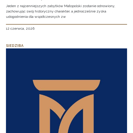
Jeden z najcenniejszych zabytków Małopolski zostanie odnowiony,
zachowując swój historyczny charakter, a jednocześnie zyska
udogodnienia dla współczesnych zw
12 czerwca, 2026
SIEDZIBA