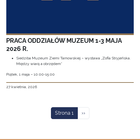
PRACA ODDZIAŁÓW MUZEUM 1-3 MAJA
2026 R.
Siedziba Muzeum Ziemi Tarnowskiej – wystawa „Zofia Stryjeńska.
Między wiarą a obrzędem”
Piątek, 1 maja – 10:00-15:00
27 kwietnia, 2026
Stronicowanie
Następna strona
Strona 1
››