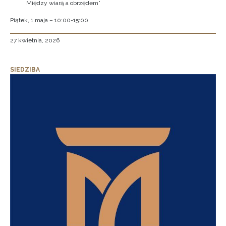
Między wiarą a obrzędem”
Piątek, 1 maja – 10:00-15:00
27 kwietnia, 2026
SIEDZIBA