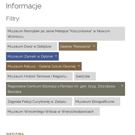
Informacje
Filtry:
Muzeum Pamiątek po Janie Matejce "Koryznówka" w Nowym
Wiśniczu
Muzeum Dwór w Dołędze
Galeria "Panorama"
Muzeum Zamek w Dębnie
Muzeum Ratusz - Galeria Sztuki Dawnej
Muzeum Historii Tarnowa i Regionu
Siedziba
Regionalne Centrum Edukacji o Pamięci im. gen. bryg. Zdzisława
Baszaka
Zagroda Felicji Curyłowej w Zalipiu
Muzeum Etnograficzne
Muzeum Wincentego Witosa w Wierzchosławicach
SIEDZIBA