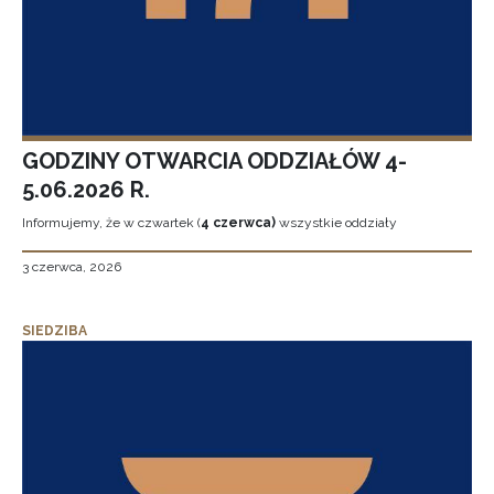
GODZINY OTWARCIA ODDZIAŁÓW 4-
5.06.2026 R.
Informujemy, że w czwartek (
4 czerwca)
wszystkie oddziały
3 czerwca, 2026
SIEDZIBA