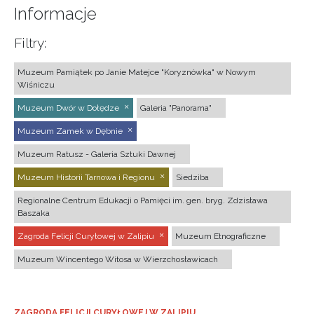
Informacje
Filtry:
Muzeum Pamiątek po Janie Matejce "Koryznówka" w Nowym
Wiśniczu
Muzeum Dwór w Dołędze
Galeria "Panorama"
Muzeum Zamek w Dębnie
Muzeum Ratusz - Galeria Sztuki Dawnej
Muzeum Historii Tarnowa i Regionu
Siedziba
Regionalne Centrum Edukacji o Pamięci im. gen. bryg. Zdzisława
Baszaka
Zagroda Felicji Curyłowej w Zalipiu
Muzeum Etnograficzne
Muzeum Wincentego Witosa w Wierzchosławicach
ZAGRODA FELICJI CURYŁOWEJ W ZALIPIU