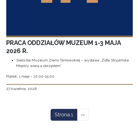
PRACA ODDZIAŁÓW MUZEUM 1-3 MAJA
2026 R.
Siedziba Muzeum Ziemi Tarnowskiej – wystawa „Zofia Stryjeńska.
Między wiarą a obrzędem”
Piątek, 1 maja – 10:00-15:00
27 kwietnia, 2026
Stronicowanie
Następna strona
Strona 1
››