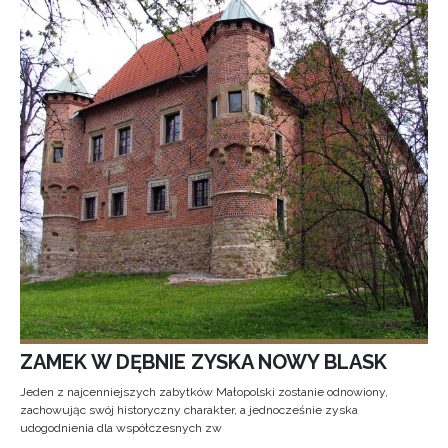
ZAMEK W DĘBNIE ZYSKA NOWY BLASK
Jeden z najcenniejszych zabytków Małopolski zostanie odnowiony,
zachowując swój historyczny charakter, a jednocześnie zyska
udogodnienia dla współczesnych zw