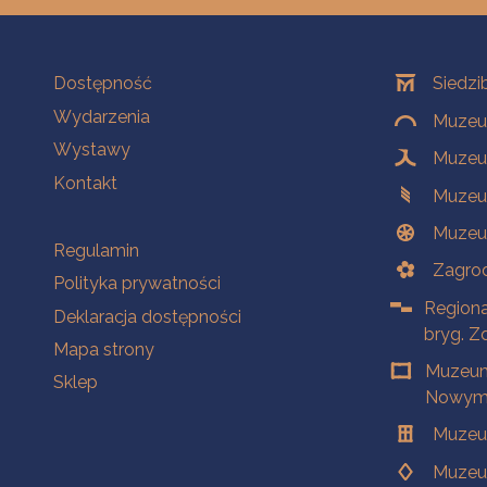
Na skróty
Oddziały
Dostępność
Siedzi
Wydarzenia
Muzeum
Wystawy
Muzeum
Kontakt
Muzeu
Muzeu
Na skróty
Regulamin
Zagrod
Polityka prywatności
Regiona
Deklaracja dostępności
bryg. Z
Mapa strony
Muzeum
Sklep
Nowym 
Muzeu
Muzeu