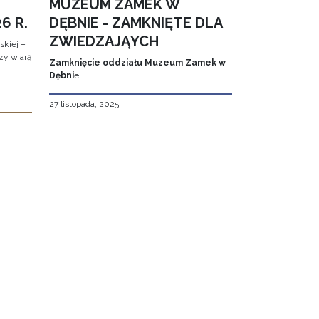
MUZEUM ZAMEK W
6 R.
DĘBNIE - ZAMKNIĘTE DLA
ZWIEDZAJĄYCH
kiej –
zy wiarą
Zamknięcie oddziału Muzeum Zamek w
Dębni
e
27 listopada, 2025