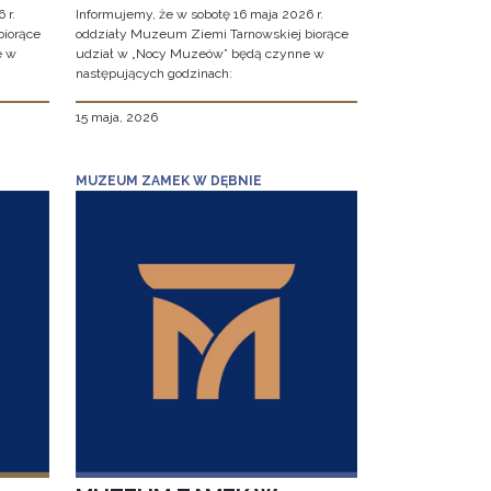
 r.
Informujemy, że w sobotę 16 maja 2026 r.
biorące
oddziały Muzeum Ziemi Tarnowskiej biorące
e w
udział w „Nocy Muzeów” będą czynne w
następujących godzinach:
15 maja, 2026
MUZEUM ZAMEK W DĘBNIE