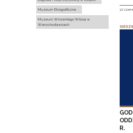
12 czer
Muzeum Etnograficzne
Muzeum Wincentego Witosa w
Wierzchosławicach
SIEDZI
GOD
ODD
R.