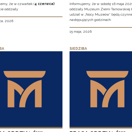
jemy, że w czwartek (
4 czerwca)
Informujemy, że w sobotę 16 maja 2026
ie oddziały
oddziały Muzeum Ziemi Tarnowskiej 
udział w „Nocy Muzeów” będą czynn
następujących godzinach:
ca, 2026
15 maja, 2026
BA
SIEDZIBA