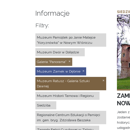
Informacje
SIEDZI
Filtry:
Muzeum Pamiątek po Janie Matejce
"Koryznówka" w Nowym Wiśniczu
Muzeum Dwór w Dołędze
Galeria "Panorama"
Muzeum Zamek w Dębnie
Muzeum Ratusz - Galeria Sztuki
Dawnej
ZAM
Muzeum Historii Tarnowa i Regionu
NOW
Siedziba
Jeden z
Regionalne Centrum Edukacji o Pamięci
zostani
im. gen. bryg. Zdzisława Baszaka
historyc
udogodn
Zagroda Felicji Curyłowej w Zalipiu