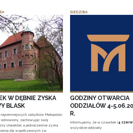
BA
SIEDZIBA
EK W DĘBNIE ZYSKA
GODZINY OTWARCIA
Y BLASK
ODDZIAŁÓW 4-5.06.2
R.
 najcenniejszych zabytków Małopolski
e odnowiony, zachowując swój
Informujemy, że w czwartek (
4 czerw
zny charakter, a jednocześnie zyska
wszystkie oddziały
ienia dla współczesnych zw