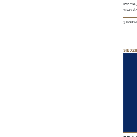
Informu
wszystk
3 czerw
SIEDZI