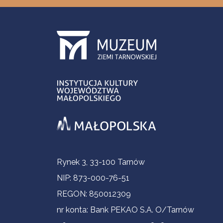
Informacje kontaktowe
Rynek 3, 33-100 Tarnów
NIP: 873-000-76-51
REGON: 850012309
nr konta: Bank PEKAO S.A. O/Tarnów