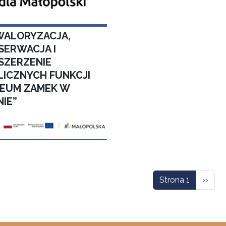
WALORYZACJA,
SERWACJA I
SZERZENIE
LICZNYCH FUNKCJI
EUM ZAMEK W
NIE”
icowanie
Nastę
Strona 1
››