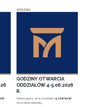
SIEDZIBA
GODZINY OTWARCIA
026
ODDZIAŁÓW 4-5.06.2026
R.
ca)
Informujemy, że w czwartek (
4 czerwca)
wszystkie oddziały