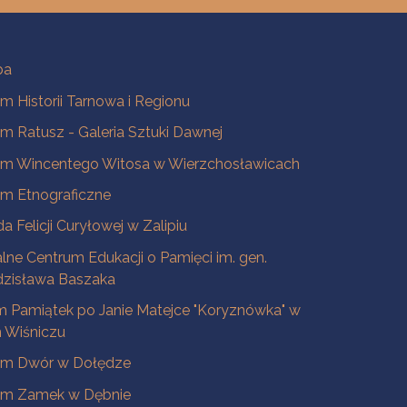
ba
 Historii Tarnowa i Regionu
 Ratusz - Galeria Sztuki Dawnej
m Wincentego Witosa w Wierzchosławicach
m Etnograficzne
a Felicji Curyłowej w Zalipiu
lne Centrum Edukacji o Pamięci im. gen.
dzisława Baszaka
 Pamiątek po Janie Matejce "Koryznówka" w
Wiśniczu
m Dwór w Dołędze
m Zamek w Dębnie