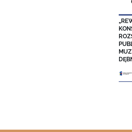
„RE
KON
ROZ
PUB
MUZ
DĘB
Stron