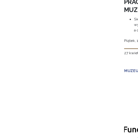
PRA
MUZE
Si
wy
a 
Piątek, 
27 kwie
MUZEU