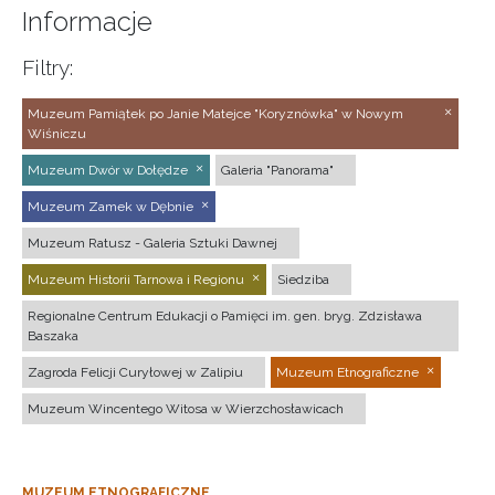
Informacje
Filtry:
Muzeum Pamiątek po Janie Matejce "Koryznówka" w Nowym
Wiśniczu
Muzeum Dwór w Dołędze
Galeria "Panorama"
Muzeum Zamek w Dębnie
Muzeum Ratusz - Galeria Sztuki Dawnej
Muzeum Historii Tarnowa i Regionu
Siedziba
Regionalne Centrum Edukacji o Pamięci im. gen. bryg. Zdzisława
Baszaka
Zagroda Felicji Curyłowej w Zalipiu
Muzeum Etnograficzne
Muzeum Wincentego Witosa w Wierzchosławicach
MUZEUM ETNOGRAFICZNE