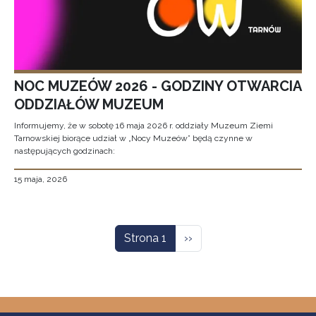
NOC MUZEÓW 2026 - GODZINY OTWARCIA
ODDZIAŁÓW MUZEUM
Informujemy, że w sobotę 16 maja 2026 r. oddziały Muzeum Ziemi
Tarnowskiej biorące udział w „Nocy Muzeów” będą czynne w
następujących godzinach:
15 maja, 2026
Stronicowanie
Następna strona
Strona 1
››