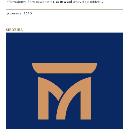
Informujemy, że w czwartek (
4 czerwca)
wszystkie oddziały
3 czerwca, 2026
SIEDZIBA