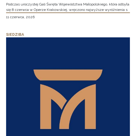
Podczas uroczystej Gali Święta Województwa Małopolskiego, która odbyła
się 8 czerwca w Operze Krakowskiej, wręczono najwyższe wyróżnienia s
11 czerwca, 2026
SIEDZIBA