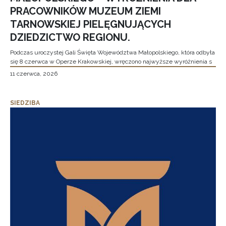
PRACOWNIKÓW MUZEUM ZIEMI
TARNOWSKIEJ PIELĘGNUJĄCYCH
DZIEDZICTWO REGIONU.
Podczas uroczystej Gali Święta Województwa Małopolskiego, która odbyła
się 8 czerwca w Operze Krakowskiej, wręczono najwyższe wyróżnienia s
11 czerwca, 2026
SIEDZIBA