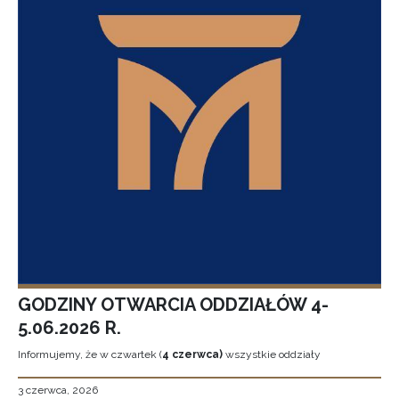
GODZINY OTWARCIA ODDZIAŁÓW 4-
5.06.2026 R.
Informujemy, że w czwartek (
4 czerwca)
wszystkie oddziały
3 czerwca, 2026