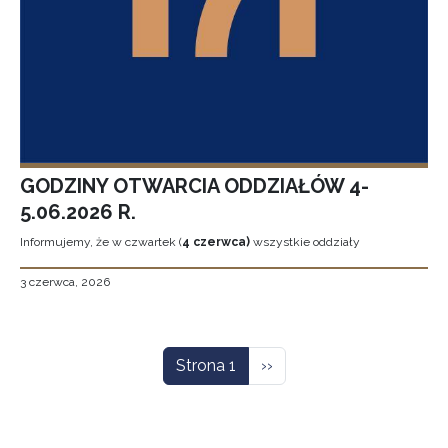
GODZINY OTWARCIA ODDZIAŁÓW 4-
5.06.2026 R.
Informujemy, że w czwartek (
4 czerwca)
wszystkie oddziały
3 czerwca, 2026
Stronicowanie
Następna strona
Strona 1
››