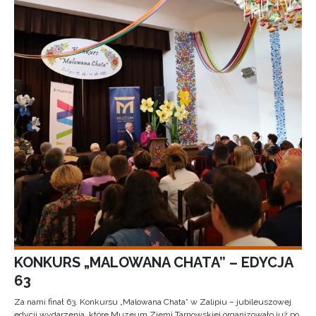
KONKURS „MALOWANA CHATA” – EDYCJA
63
Za nami finał 63. Konkursu „Malowana Chata” w Zalipiu – jubileuszowej
edycji wydarzenia, które Muzeum Ziemi Tarnowskiej organizowało już po