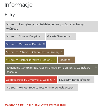
Informacje
Filtry:
Muzeum Pamiątek po Janie Matejce "Koryznówka" w Nowym
Wiśniczu
Muzeum Dwór w Dołędze
Galeria "Panorama"
Muzeum Zamek w Dębnie
Muzeum Ratusz - Galeria Sztuki Dawnej
Muzeum Historii Tarnowa i Regionu
Siedziba
Regionalne Centrum Edukacji o Pamięci im. gen. bryg. Zdzisława
Baszaka
Zagroda Felicji Curyłowej w Zalipiu
Muzeum Etnograficzne
Muzeum Wincentego Witosa w Wierzchosławicach
ZAGRODA FELICJI CURYŁOWEJ W ZALIPIU