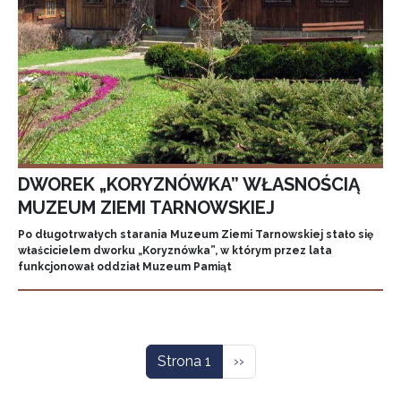
DWOREK „KORYZNÓWKA” WŁASNOŚCIĄ
MUZEUM ZIEMI TARNOWSKIEJ
Po długotrwałych starania Muzeum Ziemi Tarnowskiej stało się
właścicielem dworku „Koryznówka”, w którym przez lata
funkcjonował oddział Muzeum Pamiąt
Stronicowanie
Następna strona
Strona 1
››