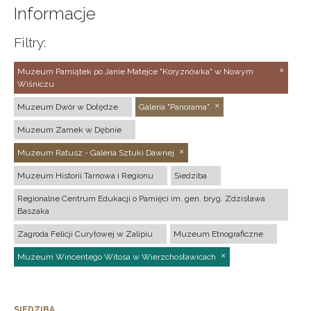
Informacje
Filtry:
Muzeum Pamiątek po Janie Matejce "Koryznówka" w Nowym
Wiśniczu
Muzeum Dwór w Dołędze
Galeria "Panorama"
Muzeum Zamek w Dębnie
Muzeum Ratusz - Galeria Sztuki Dawnej
Muzeum Historii Tarnowa i Regionu
Siedziba
Regionalne Centrum Edukacji o Pamięci im. gen. bryg. Zdzisława
Baszaka
Zagroda Felicji Curyłowej w Zalipiu
Muzeum Etnograficzne
Muzeum Wincentego Witosa w Wierzchosławicach
SIEDZIBA