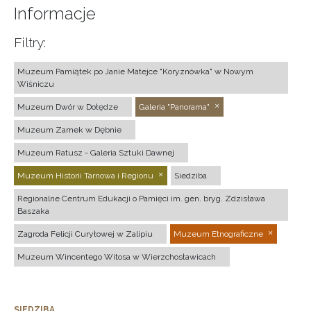
Informacje
Filtry:
Muzeum Pamiątek po Janie Matejce "Koryznówka" w Nowym
Wiśniczu
Muzeum Dwór w Dołędze
Galeria "Panorama"
Muzeum Zamek w Dębnie
Muzeum Ratusz - Galeria Sztuki Dawnej
Muzeum Historii Tarnowa i Regionu
Siedziba
Regionalne Centrum Edukacji o Pamięci im. gen. bryg. Zdzisława
Baszaka
Zagroda Felicji Curyłowej w Zalipiu
Muzeum Etnograficzne
Muzeum Wincentego Witosa w Wierzchosławicach
SIEDZIBA