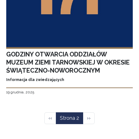
GODZINY OTWARCIA ODDZIAŁÓW
MUZEUM ZIEMI TARNOWSKIEJ W OKRESIE
ŚWIĄTECZNO-NOWOROCZNYM
Informacja dla zwiedzających
19 grudnia, 2025
Stronicowanie
Poprzednia strona
Następna strona
‹‹
Strona 2
››