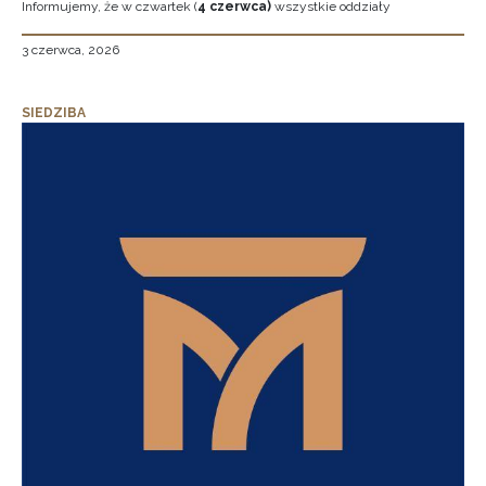
Informujemy, że w czwartek (
4 czerwca)
wszystkie oddziały
3 czerwca, 2026
SIEDZIBA