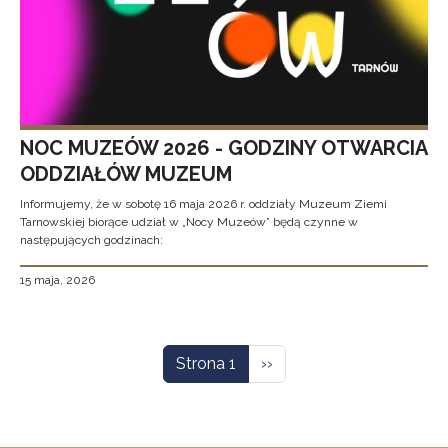
NOC MUZEÓW 2026 - GODZINY OTWARCIA
ODDZIAŁÓW MUZEUM
Informujemy, że w sobotę 16 maja 2026 r. oddziały Muzeum Ziemi
Tarnowskiej biorące udział w „Nocy Muzeów” będą czynne w
następujących godzinach:
15 maja, 2026
Stronicowanie
Następna strona
Strona 1
››