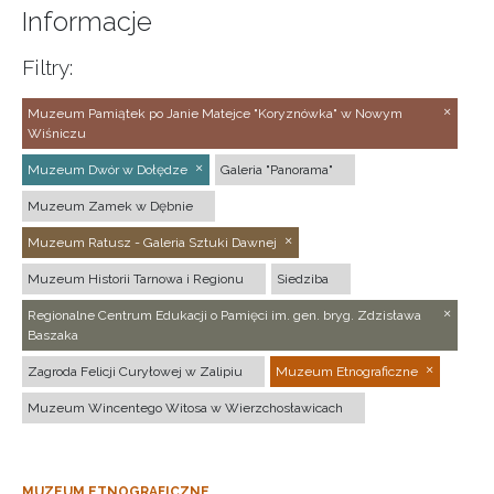
Informacje
Filtry:
Muzeum Pamiątek po Janie Matejce "Koryznówka" w Nowym
Wiśniczu
Muzeum Dwór w Dołędze
Galeria "Panorama"
Muzeum Zamek w Dębnie
Muzeum Ratusz - Galeria Sztuki Dawnej
Muzeum Historii Tarnowa i Regionu
Siedziba
Regionalne Centrum Edukacji o Pamięci im. gen. bryg. Zdzisława
Baszaka
Zagroda Felicji Curyłowej w Zalipiu
Muzeum Etnograficzne
Muzeum Wincentego Witosa w Wierzchosławicach
MUZEUM ETNOGRAFICZNE