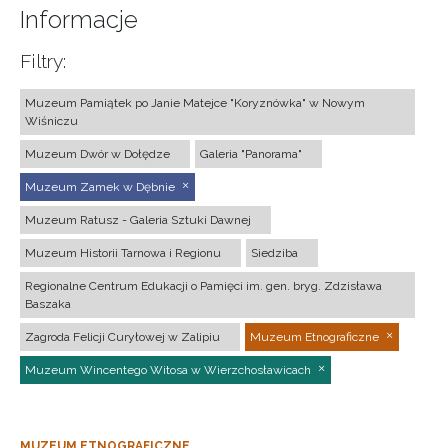
Informacje
Filtry:
Muzeum Pamiątek po Janie Matejce "Koryznówka" w Nowym
Wiśniczu
Muzeum Dwór w Dołędze
Galeria "Panorama"
Muzeum Zamek w Dębnie
Muzeum Ratusz - Galeria Sztuki Dawnej
Muzeum Historii Tarnowa i Regionu
Siedziba
Regionalne Centrum Edukacji o Pamięci im. gen. bryg. Zdzisława
Baszaka
Zagroda Felicji Curyłowej w Zalipiu
Muzeum Etnograficzne
Muzeum Wincentego Witosa w Wierzchosławicach
MUZEUM ETNOGRAFICZNE