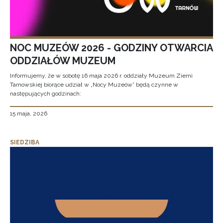
NOC MUZEÓW 2026 - GODZINY OTWARCIA
ODDZIAŁÓW MUZEUM
Informujemy, że w sobotę 16 maja 2026 r. oddziały Muzeum Ziemi
Tarnowskiej biorące udział w „Nocy Muzeów” będą czynne w
następujących godzinach:
15 maja, 2026
SIEDZIBA