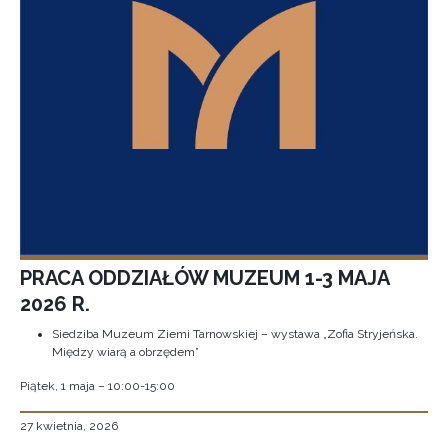
PRACA ODDZIAŁÓW MUZEUM 1-3 MAJA
2026 R.
Siedziba Muzeum Ziemi Tarnowskiej – wystawa „Zofia Stryjeńska.
Między wiarą a obrzędem”
Piątek, 1 maja – 10:00-15:00
27 kwietnia, 2026