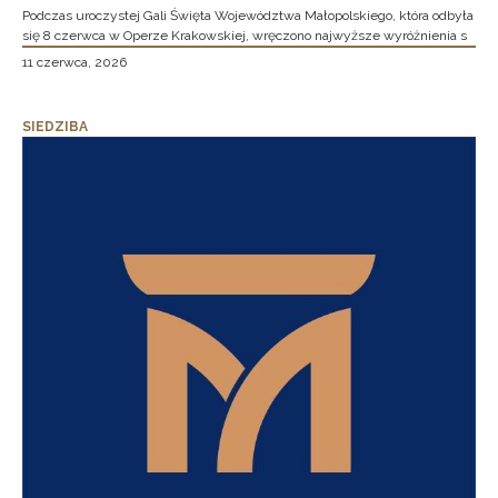
Podczas uroczystej Gali Święta Województwa Małopolskiego, która odbyła
się 8 czerwca w Operze Krakowskiej, wręczono najwyższe wyróżnienia s
11 czerwca, 2026
SIEDZIBA