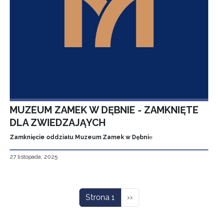
MUZEUM ZAMEK W DĘBNIE - ZAMKNIĘTE
DLA ZWIEDZAJĄYCH
Zamknięcie oddziału Muzeum Zamek w Dębni
e
27 listopada, 2025
Stronicowanie
Następna strona
Strona 1
››