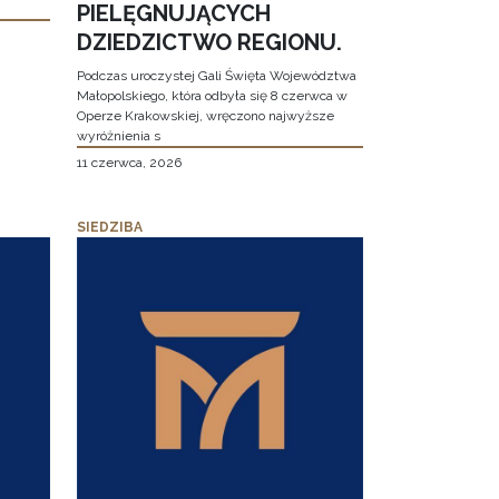
PIELĘGNUJĄCYCH
DZIEDZICTWO REGIONU.
Podczas uroczystej Gali Święta Województwa
Małopolskiego, która odbyła się 8 czerwca w
Operze Krakowskiej, wręczono najwyższe
wyróżnienia s
11 czerwca, 2026
SIEDZIBA