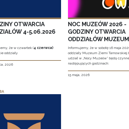
ZINY OTWARCIA
NOC MUZEÓW 2026 -
ZIAŁÓW 4-5.06.2026
GODZINY OTWARCIA
ODDZIAŁÓW MUZEUM
jemy, że w czwartek (
4 czerwca)
Informujemy, że w sobotę 16 maja 2026
ie oddziały
oddziały Muzeum Ziemi Tarnowskiej 
udział w „Nocy Muzeów” będą czynn
następujących godzinach:
ca, 2026
15 maja, 2026
BA