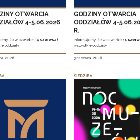
ZINY OTWARCIA
GODZINY OTWARCIA
ZIAŁÓW 4-5.06.2026
ODDZIAŁÓW 4-5.06.2
R.
jemy, że w czwartek (
4 czerwca)
Informujemy, że w czwartek (
4 czerw
ie oddziały
wszystkie oddziały
ca, 2026
3 czerwca, 2026
BA
SIEDZIBA