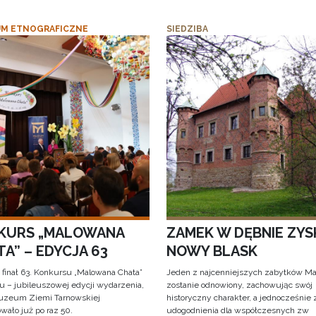
M ETNOGRAFICZNE
SIEDZIBA
KURS „MALOWANA
ZAMEK W DĘBNIE ZYS
A” – EDYCJA 63
NOWY BLASK
 finał 63. Konkursu „Malowana Chata”
Jeden z najcenniejszych zabytków Ma
iu – jubileuszowej edycji wydarzenia,
zostanie odnowiony, zachowując swój
uzeum Ziemi Tarnowskiej
historyczny charakter, a jednocześnie
wało już po raz 50.
udogodnienia dla współczesnych zw