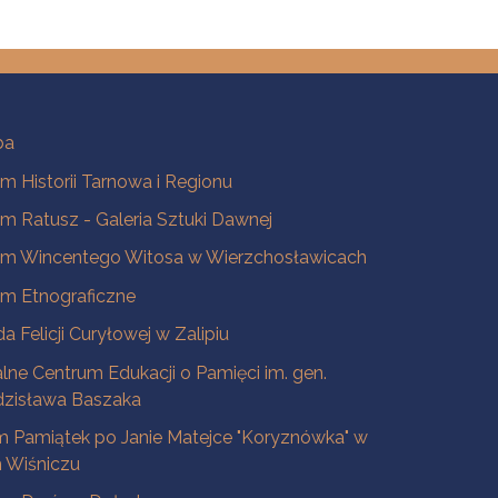
ba
 Historii Tarnowa i Regionu
 Ratusz - Galeria Sztuki Dawnej
m Wincentego Witosa w Wierzchosławicach
m Etnograficzne
a Felicji Curyłowej w Zalipiu
lne Centrum Edukacji o Pamięci im. gen.
dzisława Baszaka
 Pamiątek po Janie Matejce "Koryznówka" w
Wiśniczu