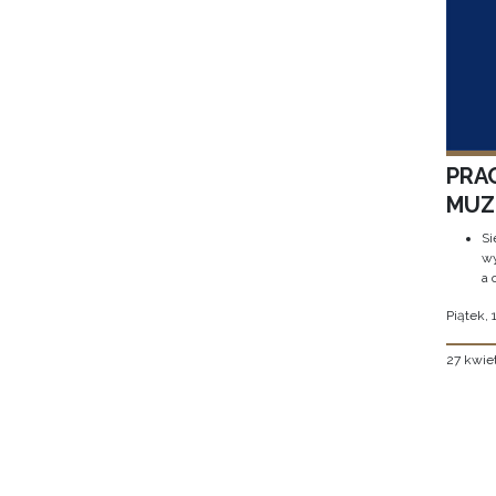
PRA
MUZE
Si
wy
a 
Piątek, 
27 kwie
Stron