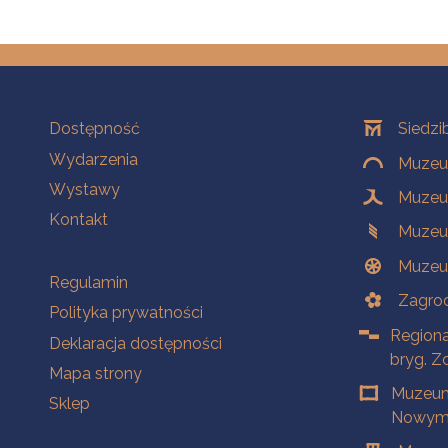
Na skróty
Oddziały
Dostępność
Siedzi
Wydarzenia
Muzeum
Wystawy
Muzeum
Kontakt
Muzeu
Muzeu
Na skróty
Regulamin
Zagrod
Polityka prywatności
Regiona
Deklaracja dostępności
bryg. Z
Mapa strony
Muzeum
Sklep
Nowym 