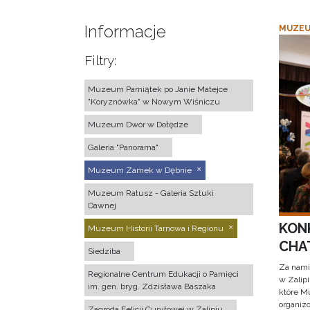
Informacje
MUZEU
Filtry:
Muzeum Pamiątek po Janie Matejce
"Koryznówka" w Nowym Wiśniczu
Muzeum Dwór w Dołędze
Galeria "Panorama"
Muzeum Zamek w Dębnie
Muzeum Ratusz - Galeria Sztuki
Dawnej
KON
Muzeum Historii Tarnowa i Regionu
CHAT
Siedziba
Za nami
Regionalne Centrum Edukacji o Pamięci
w Zalip
im. gen. bryg. Zdzisława Baszaka
które M
organizo
Zagroda Felicji Curyłowej w Zalipiu