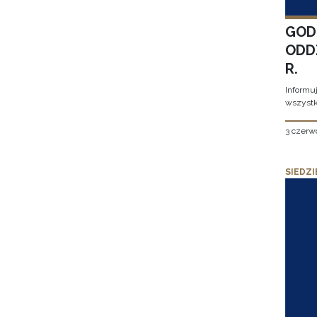
GOD
ODD
R.
Informu
wszystk
3 czerw
SIEDZI