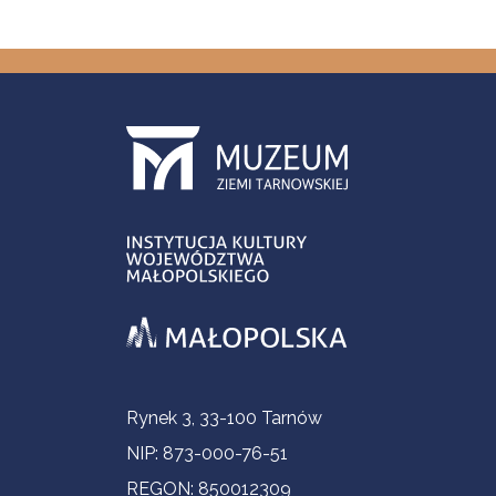
Informacje kontaktowe
Rynek 3, 33-100 Tarnów
NIP: 873-000-76-51
REGON: 850012309