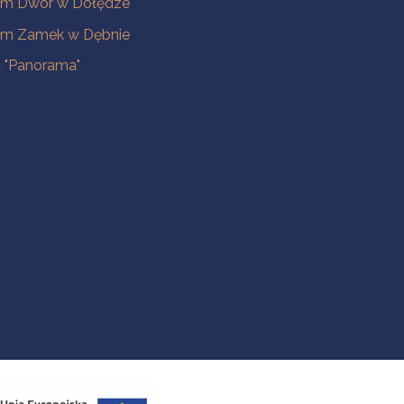
m Dwór w Dołędze
m Zamek w Dębnie
a "Panorama"