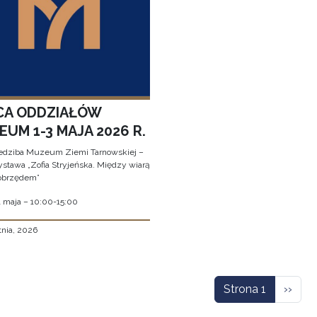
CA ODDZIAŁÓW
UM 1-3 MAJA 2026 R.
edziba Muzeum Ziemi Tarnowskiej –
stawa „Zofia Stryjeńska. Między wiarą
obrzędem”
1 maja – 10:00-15:00
tnia, 2026
icowanie
Nastę
Strona 1
››