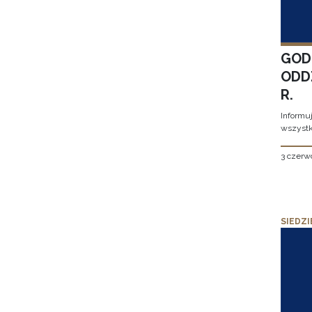
GOD
ODD
R.
Informu
wszystk
3 czerw
SIEDZI