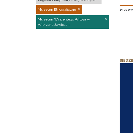
15 czer
Muzeum Etnograficzne
Muzeum Wincentego Witosa w
Wierzchosławicach
SIEDZI