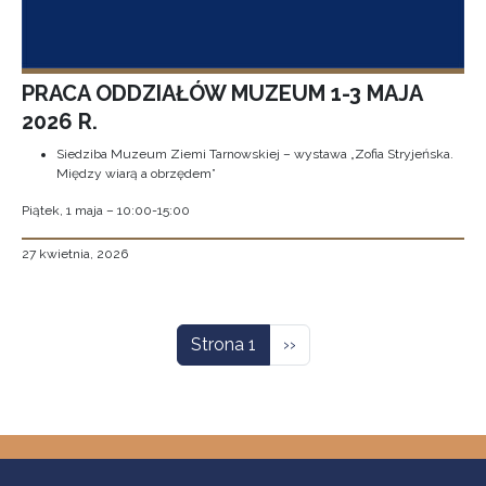
PRACA ODDZIAŁÓW MUZEUM 1-3 MAJA
2026 R.
Siedziba Muzeum Ziemi Tarnowskiej – wystawa „Zofia Stryjeńska.
Między wiarą a obrzędem”
Piątek, 1 maja – 10:00-15:00
27 kwietnia, 2026
Stronicowanie
Następna strona
Strona 1
››