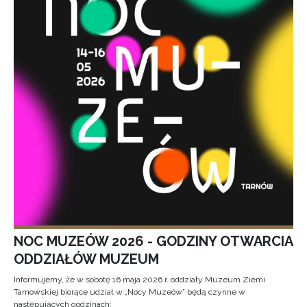
NOC MUZEÓW 2026 - GODZINY OTWARCIA
ODDZIAŁÓW MUZEUM
Informujemy, że w sobotę 16 maja 2026 r. oddziały Muzeum Ziemi
Tarnowskiej biorące udział w „Nocy Muzeów” będą czynne w
następujących godzinach: