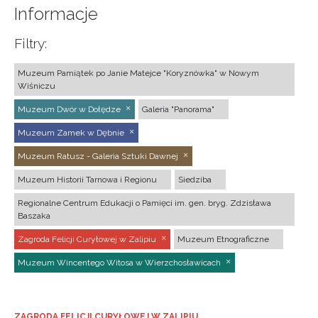
Informacje
Filtry:
Muzeum Pamiątek po Janie Matejce "Koryznówka" w Nowym
Wiśniczu
Muzeum Dwór w Dołędze
Galeria "Panorama"
Muzeum Zamek w Dębnie
Muzeum Ratusz - Galeria Sztuki Dawnej
Muzeum Historii Tarnowa i Regionu
Siedziba
Regionalne Centrum Edukacji o Pamięci im. gen. bryg. Zdzisława
Baszaka
Zagroda Felicji Curyłowej w Zalipiu
Muzeum Etnograficzne
Muzeum Wincentego Witosa w Wierzchosławicach
ZAGRODA FELICJI CURYŁOWEJ W ZALIPIU