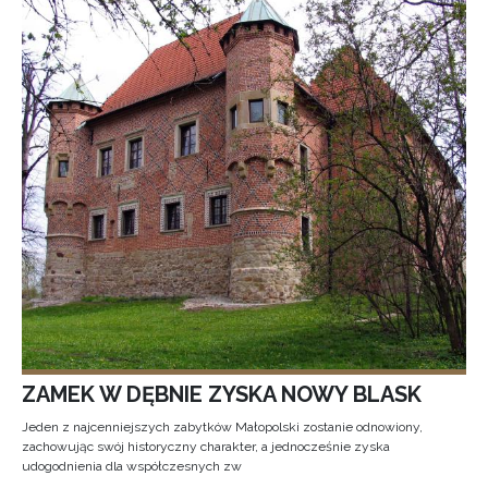
ZAMEK W DĘBNIE ZYSKA NOWY BLASK
Jeden z najcenniejszych zabytków Małopolski zostanie odnowiony,
zachowując swój historyczny charakter, a jednocześnie zyska
udogodnienia dla współczesnych zw