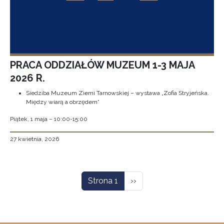
PRACA ODDZIAŁÓW MUZEUM 1-3 MAJA
2026 R.
Siedziba Muzeum Ziemi Tarnowskiej – wystawa „Zofia Stryjeńska.
Między wiarą a obrzędem”
Piątek, 1 maja – 10:00-15:00
27 kwietnia, 2026
Stronicowanie
Następna strona
Strona 1
››