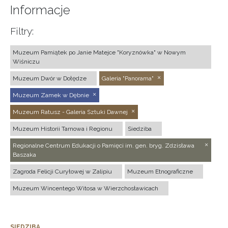
Informacje
Filtry:
Muzeum Pamiątek po Janie Matejce "Koryznówka" w Nowym
Wiśniczu
Muzeum Dwór w Dołędze
Galeria "Panorama"
Muzeum Zamek w Dębnie
Muzeum Ratusz - Galeria Sztuki Dawnej
Muzeum Historii Tarnowa i Regionu
Siedziba
Regionalne Centrum Edukacji o Pamięci im. gen. bryg. Zdzisława
Baszaka
Zagroda Felicji Curyłowej w Zalipiu
Muzeum Etnograficzne
Muzeum Wincentego Witosa w Wierzchosławicach
SIEDZIBA