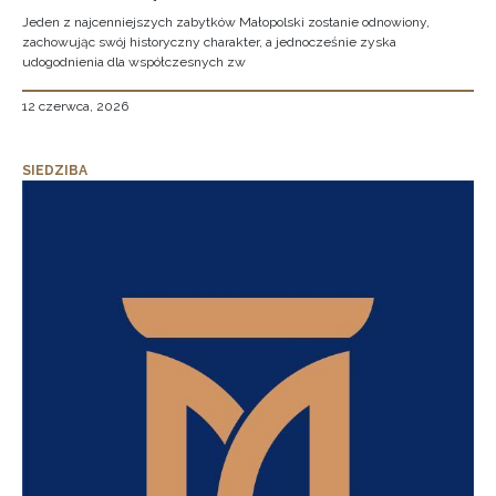
Jeden z najcenniejszych zabytków Małopolski zostanie odnowiony,
zachowując swój historyczny charakter, a jednocześnie zyska
udogodnienia dla współczesnych zw
12 czerwca, 2026
SIEDZIBA