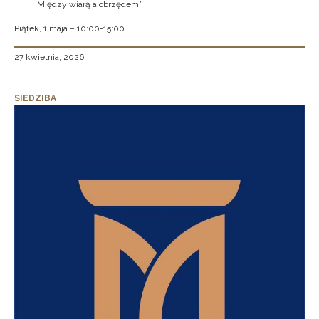
Między wiarą a obrzędem”
Piątek, 1 maja – 10:00-15:00
27 kwietnia, 2026
SIEDZIBA