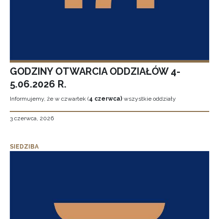
GODZINY OTWARCIA ODDZIAŁÓW 4-
5.06.2026 R.
Informujemy, że w czwartek (
4 czerwca)
wszystkie oddziały
3 czerwca, 2026
SIEDZIBA