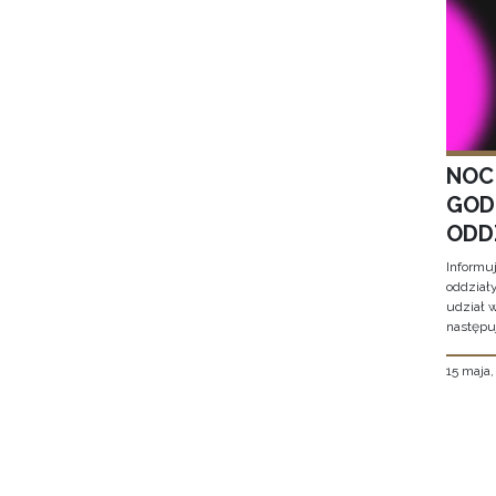
NOC
GOD
ODD
Informu
oddział
udział 
następu
15 maja
Stron