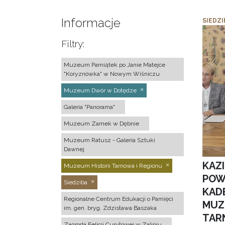
Informacje
SIEDZI
Filtry:
Muzeum Pamiątek po Janie Matejce
"Koryznówka" w Nowym Wiśniczu
Muzeum Dwór w Dołędze
Galeria "Panorama"
Muzeum Zamek w Dębnie
Muzeum Ratusz - Galeria Sztuki
Dawnej
KAZ
Muzeum Historii Tarnowa i Regionu
POW
Siedziba
KAD
Regionalne Centrum Edukacji o Pamięci
MUZ
im. gen. bryg. Zdzisława Baszaka
TAR
Zagroda Felicji Curyłowej w Zalipiu