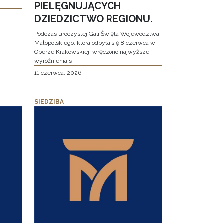
PIELĘGNUJĄCYCH
DZIEDZICTWO REGIONU.
Podczas uroczystej Gali Święta Województwa
Małopolskiego, która odbyła się 8 czerwca w
Operze Krakowskiej, wręczono najwyższe
wyróżnienia s
11 czerwca, 2026
SIEDZIBA