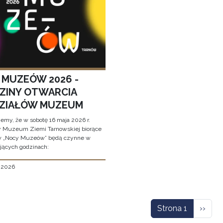
 MUZEÓW 2026 -
ZINY OTWARCIA
ZIAŁÓW MUZEUM
jemy, że w sobotę 16 maja 2026 r.
y Muzeum Ziemi Tarnowskiej biorące
w „Nocy Muzeów” będą czynne w
jących godzinach:
, 2026
icowanie
Nastę
Strona 1
››