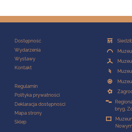
Na skróty
Oddziały
Dostępność
Siedzi
Wydarzenia
Muzeum
Wystawy
Muzeum
Kontakt
Muzeu
Muzeu
Na skróty
Regulamin
Zagrod
Polityka prywatności
Regiona
Deklaracja dostępności
bryg. Z
Mapa strony
Muzeum
Sklep
Nowym 