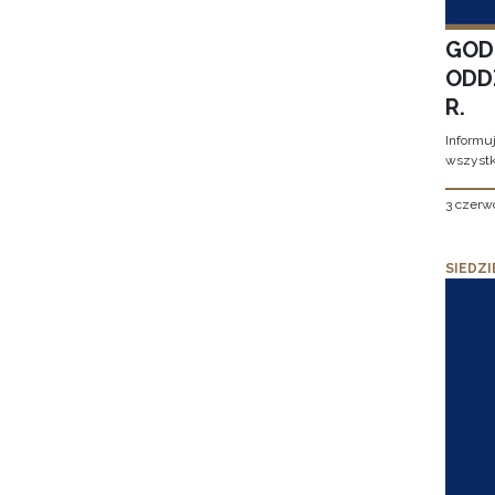
GOD
ODD
R.
Informu
wszystk
3 czerw
SIEDZI