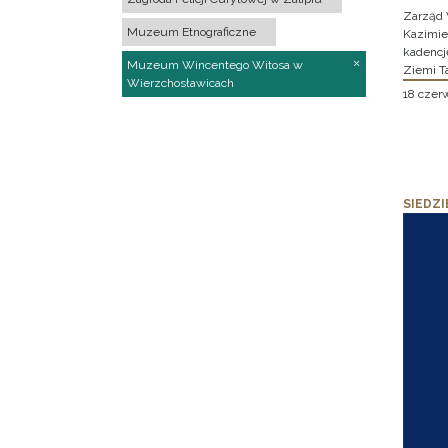
Zarząd 
Muzeum Etnograficzne
Kazimier
kadencj
Muzeum Wincentego Witosa w
Ziemi T
Wierzchosławicach
18 czer
SIEDZI