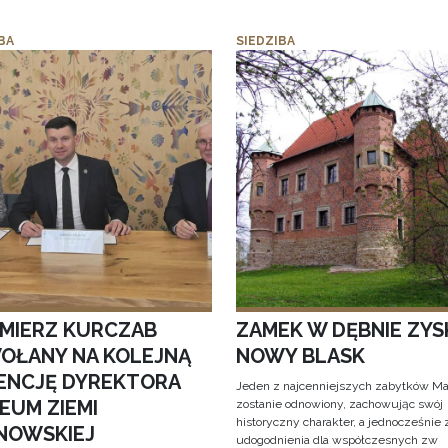
BA
SIEDZIBA
IMIERZ KURCZAB
ZAMEK W DĘBNIE ZYS
OŁANY NA KOLEJNĄ
NOWY BLASK
ENCJĘ DYREKTORA
Jeden z najcenniejszych zabytków Ma
EUM ZIEMI
zostanie odnowiony, zachowując swój
historyczny charakter, a jednocześnie
NOWSKIEJ
udogodnienia dla współczesnych zw