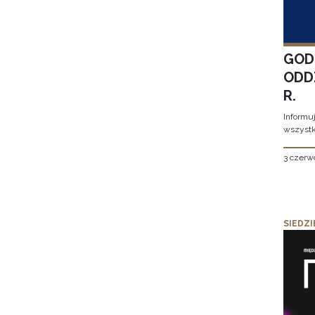
GOD
ODD
R.
Informu
wszystk
3 czerw
SIEDZI