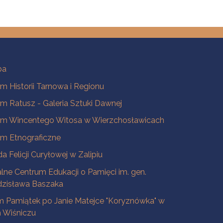
ba
 Historii Tarnowa i Regionu
 Ratusz - Galeria Sztuki Dawnej
m Wincentego Witosa w Wierzchosławicach
m Etnograficzne
a Felicji Curyłowej w Zalipiu
lne Centrum Edukacji o Pamięci im. gen.
dzisława Baszaka
 Pamiątek po Janie Matejce "Koryznówka" w
Wiśniczu