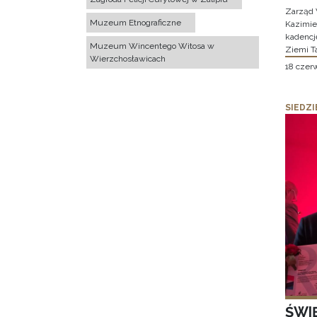
Zarząd 
Muzeum Etnograficzne
Kazimier
kadencj
Muzeum Wincentego Witosa w
Ziemi T
Wierzchosławicach
18 czer
SIEDZI
ŚWI