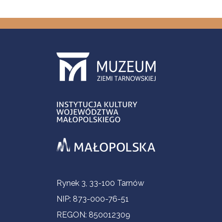
Informacje kontaktowe
Rynek 3, 33-100 Tarnów
NIP: 873-000-76-51
REGON: 850012309