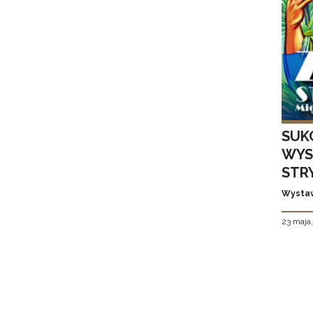
SUK
WYS
STR
Wystaw
23 maja
Stron