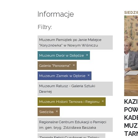
Informacje
SIEDZI
Filtry:
Muzeum Pamiątek po Janie Matejce
"Koryznówka" w Nowym Wiśniczu
Muzeum Dwór w Dołędze
Galeria "Panorama"
Muzeum Zamek w Dębnie
Muzeum Ratusz - Galeria Sztuki
Dawnej
KAZ
Muzeum Historii Tarnowa i Regionu
POW
Siedziba
KAD
Regionalne Centrum Edukacji o Pamięci
MUZ
im. gen. bryg. Zdzisława Baszaka
TAR
Zagroda Felicji Curyłowej w Zalipiu