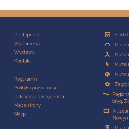
Na skróty
Oddziały
Dostępność
Siedzi
Wydarzenia
Muzeum
Wystawy
Muzeum
Kontakt
Muzeu
Muzeu
Na skróty
Regulamin
Zagrod
Polityka prywatności
Regiona
Deklaracja dostępności
bryg. Z
Mapa strony
Muzeum
Sklep
Nowym 
Muzeu