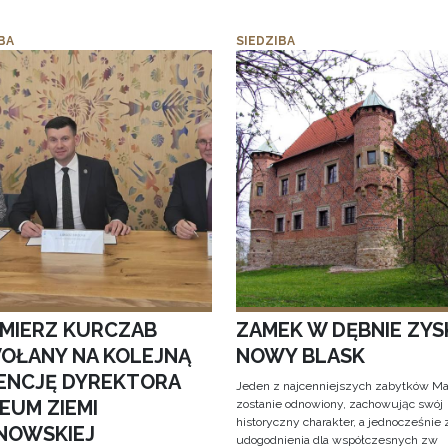
BA
SIEDZIBA
IMIERZ KURCZAB
ZAMEK W DĘBNIE ZYS
OŁANY NA KOLEJNĄ
NOWY BLASK
ENCJĘ DYREKTORA
Jeden z najcenniejszych zabytków Ma
EUM ZIEMI
zostanie odnowiony, zachowując swój
historyczny charakter, a jednocześnie
NOWSKIEJ
udogodnienia dla współczesnych zw