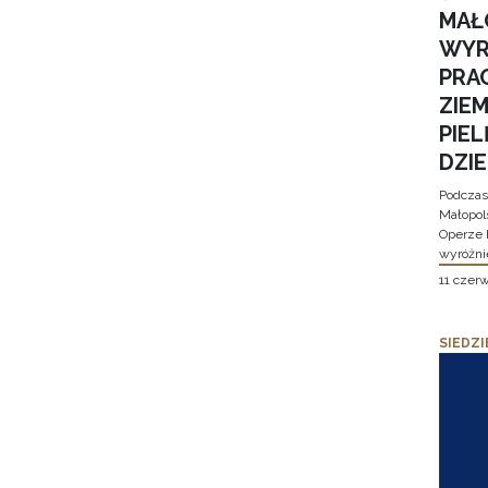
MAŁ
WYR
PRA
ZIE
PIE
DZI
Podczas
Małopol
Operze 
wyróżni
11 czer
SIEDZI