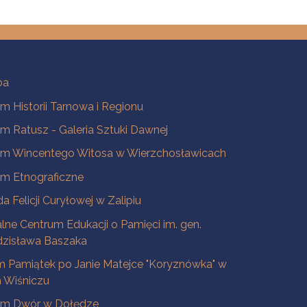
ba
 Historii Tarnowa i Regionu
 Ratusz - Galeria Sztuki Dawnej
m Wincentego Witosa w Wierzchosławicach
m Etnograficzne
a Felicji Curyłowej w Zalipiu
lne Centrum Edukacji o Pamięci im. gen.
dzisława Baszaka
 Pamiątek po Janie Matejce "Koryznówka" w
Wiśniczu
m Dwór w Dołędze