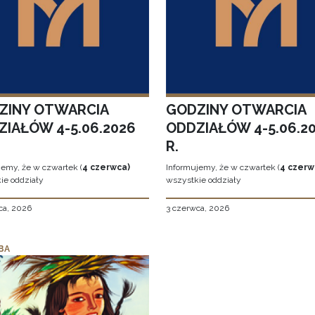
ZINY OTWARCIA
GODZINY OTWARCIA
ZIAŁÓW 4-5.06.2026
ODDZIAŁÓW 4-5.06.2
R.
jemy, że w czwartek (
4 czerwca)
Informujemy, że w czwartek (
4 czerw
ie oddziały
wszystkie oddziały
ca, 2026
3 czerwca, 2026
BA