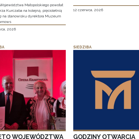
Województwa Małopolskiego powołał
12 czerwca, 2026
za Kurczaba na kolejną, pięcioletnią
ę na stanowisku dyrektora Muzeum
arnows
wca, 2026
BA
SIEDZIBA
ĘTO WOJEWÓDZTWA
GODZINY OTWARCIA