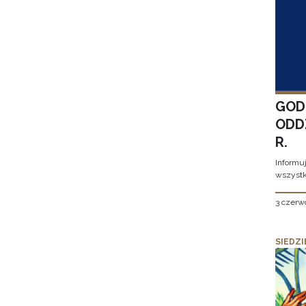
GOD
ODD
R.
Informu
wszystk
3 czerw
SIEDZI