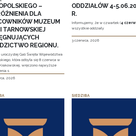
OPOLSKIEGO –
ODDZIAŁÓW 4-5.06.2
ÓŻNIENIA DLA
R.
COWNIKÓW MUZEUM
Informujemy, że w czwartek (
4 czerw
MI TARNOWSKIEJ
wszystkie oddziały
LĘGNUJĄCYCH
3 czerwca, 2026
EDZICTWO REGIONU.
 uroczystej Gali Święta Województwa
skiego, która odbyła się 8 czerwca w
Krakowskiej, wręczono najwyższe
enia s
wca, 2026
BA
SIEDZIBA