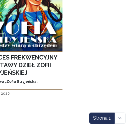
CES FREKWENCYJNY
TAWY DZIEŁ ZOFII
YJEŃSKIEJ
a „Zofia Stryjeńska.
, 2026
icowanie
Nastę
Strona 1
››