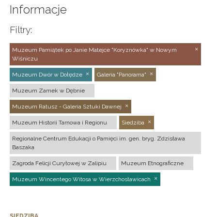
Informacje
Filtry:
Muzeum Pamiątek po Janie Matejce "Koryznówka" w Nowym
Wiśniczu
Muzeum Dwór w Dołędze
Galeria "Panorama"
Muzeum Zamek w Dębnie
Muzeum Ratusz - Galeria Sztuki Dawnej
Muzeum Historii Tarnowa i Regionu
Siedziba
Regionalne Centrum Edukacji o Pamięci im. gen. bryg. Zdzisława
Baszaka
Zagroda Felicji Curyłowej w Zalipiu
Muzeum Etnograficzne
Muzeum Wincentego Witosa w Wierzchosławicach
SIEDZIBA