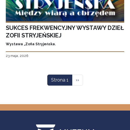
SUKCES FREKWENCYJNY WYSTAWY DZIEŁ
ZOFII STRYJEŃSKIEJ
Wystawa „Zofia Stryjeńska.
23 maja, 2026
Stronicowanie
Następna strona
Strona 1
››