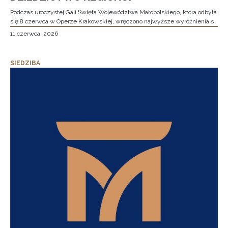
Podczas uroczystej Gali Święta Województwa Małopolskiego, która odbyła
się 8 czerwca w Operze Krakowskiej, wręczono najwyższe wyróżnienia s
11 czerwca, 2026
SIEDZIBA