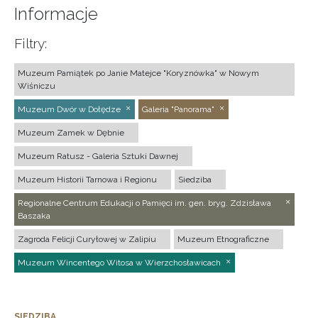
Informacje
Filtry:
Muzeum Pamiątek po Janie Matejce "Koryznówka" w Nowym
Wiśniczu
Muzeum Dwór w Dołędze
Galeria "Panorama"
Muzeum Zamek w Dębnie
Muzeum Ratusz - Galeria Sztuki Dawnej
Muzeum Historii Tarnowa i Regionu
Siedziba
Regionalne Centrum Edukacji o Pamięci im. gen. bryg. Zdzisława
Baszaka
Zagroda Felicji Curyłowej w Zalipiu
Muzeum Etnograficzne
Muzeum Wincentego Witosa w Wierzchosławicach
SIEDZIBA