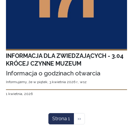
INFORMACJA DLA ZWIEDZAJĄCYCH - 3.04
KRÓCEJ CZYNNE MUZEUM
Informacja o godzinach otwarcia
Informujemy, że w piątek, 3 kwietnia 2026 r., wsz
1 kwietnia, 2026
Stronicowanie
Następna strona
Strona 1
››