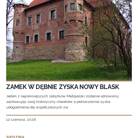
ZAMEK W DĘBNIE ZYSKA NOWY BLASK
Jeden z najcenniejszych zabytków Małopolski zostanie odnowiony,
zachowując swój historyczny charakter, a jednocześnie zyska
udogodnienia dla współczesnych zw
12 czerwca, 2026
SIEDZIBA