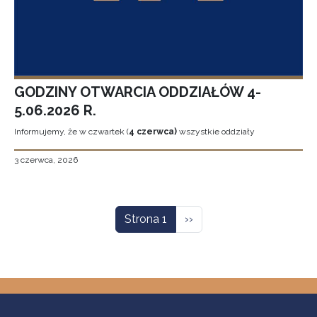
GODZINY OTWARCIA ODDZIAŁÓW 4-
5.06.2026 R.
Informujemy, że w czwartek (
4 czerwca)
wszystkie oddziały
3 czerwca, 2026
Stronicowanie
Następna strona
Strona 1
››