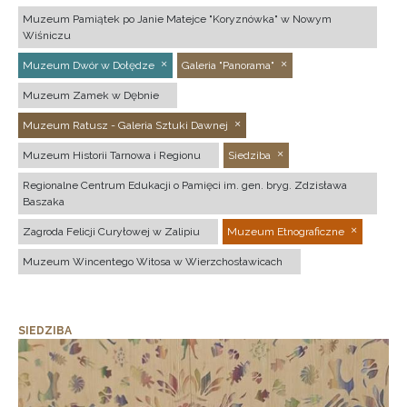
Muzeum Pamiątek po Janie Matejce "Koryznówka" w Nowym
Wiśniczu
Muzeum Dwór w Dołędze
Galeria "Panorama"
Muzeum Zamek w Dębnie
Muzeum Ratusz - Galeria Sztuki Dawnej
Muzeum Historii Tarnowa i Regionu
Siedziba
Regionalne Centrum Edukacji o Pamięci im. gen. bryg. Zdzisława
Baszaka
Zagroda Felicji Curyłowej w Zalipiu
Muzeum Etnograficzne
Muzeum Wincentego Witosa w Wierzchosławicach
SIEDZIBA