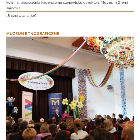
kolejną, pięcioletnią kadencję na stanowisku dyrektora Muzeum Ziemi
Tarnows
18 czerwca, 2026
MUZEUM ETNOGRAFICZNE