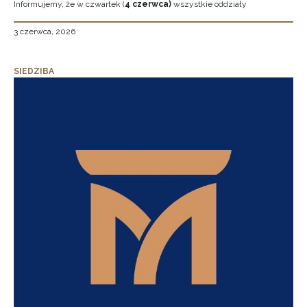
Informujemy, że w czwartek (
4 czerwca)
wszystkie oddziały
3 czerwca, 2026
SIEDZIBA