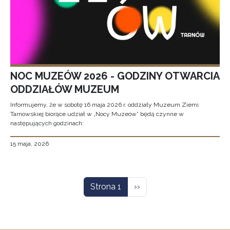
NOC MUZEÓW 2026 - GODZINY OTWARCIA
ODDZIAŁÓW MUZEUM
Informujemy, że w sobotę 16 maja 2026 r. oddziały Muzeum Ziemi
Tarnowskiej biorące udział w „Nocy Muzeów” będą czynne w
następujących godzinach:
15 maja, 2026
Stronicowanie
Następna strona
Strona 1
››