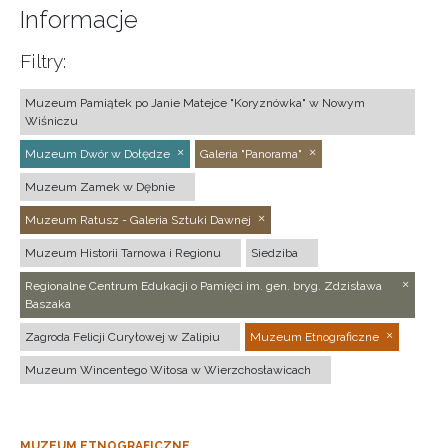
Informacje
Filtry:
Muzeum Pamiątek po Janie Matejce "Koryznówka" w Nowym
Wiśniczu
Muzeum Dwór w Dołędze
Galeria "Panorama"
Muzeum Zamek w Dębnie
Muzeum Ratusz - Galeria Sztuki Dawnej
Muzeum Historii Tarnowa i Regionu
Siedziba
Regionalne Centrum Edukacji o Pamięci im. gen. bryg. Zdzisława
Baszaka
Zagroda Felicji Curyłowej w Zalipiu
Muzeum Etnograficzne
Muzeum Wincentego Witosa w Wierzchosławicach
MUZEUM ETNOGRAFICZNE