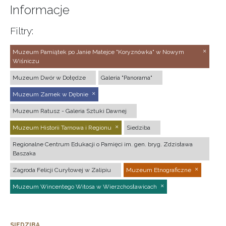
Informacje
Filtry:
Muzeum Pamiątek po Janie Matejce "Koryznówka" w Nowym
Wiśniczu
Muzeum Dwór w Dołędze
Galeria "Panorama"
Muzeum Zamek w Dębnie
Muzeum Ratusz - Galeria Sztuki Dawnej
Muzeum Historii Tarnowa i Regionu
Siedziba
Regionalne Centrum Edukacji o Pamięci im. gen. bryg. Zdzisława
Baszaka
Zagroda Felicji Curyłowej w Zalipiu
Muzeum Etnograficzne
Muzeum Wincentego Witosa w Wierzchosławicach
SIEDZIBA