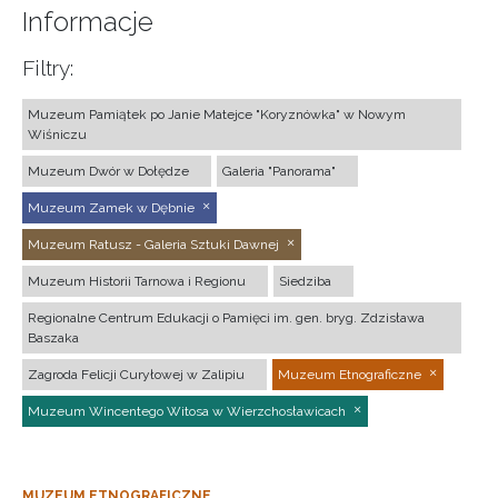
Informacje
Filtry:
Muzeum Pamiątek po Janie Matejce "Koryznówka" w Nowym
Wiśniczu
Muzeum Dwór w Dołędze
Galeria "Panorama"
Muzeum Zamek w Dębnie
Muzeum Ratusz - Galeria Sztuki Dawnej
Muzeum Historii Tarnowa i Regionu
Siedziba
Regionalne Centrum Edukacji o Pamięci im. gen. bryg. Zdzisława
Baszaka
Zagroda Felicji Curyłowej w Zalipiu
Muzeum Etnograficzne
Muzeum Wincentego Witosa w Wierzchosławicach
MUZEUM ETNOGRAFICZNE