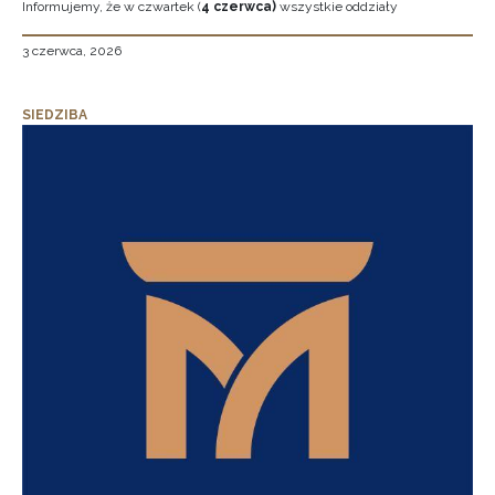
Informujemy, że w czwartek (
4 czerwca)
wszystkie oddziały
3 czerwca, 2026
SIEDZIBA