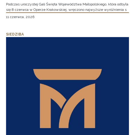
Podczas uroczystej Gali Święta Województwa Małopolskiego, która odbyła
się 8 czerwca w Operze Krakowskiej, wręczono najwyższe wyróżnienia s
11 czerwca, 2026
SIEDZIBA