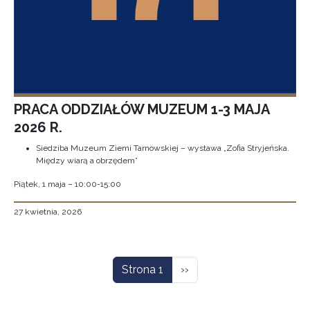
PRACA ODDZIAŁÓW MUZEUM 1-3 MAJA
2026 R.
Siedziba Muzeum Ziemi Tarnowskiej – wystawa „Zofia Stryjeńska.
Między wiarą a obrzędem”
Piątek, 1 maja – 10:00-15:00
27 kwietnia, 2026
Stronicowanie
Następna strona
Strona 1
››