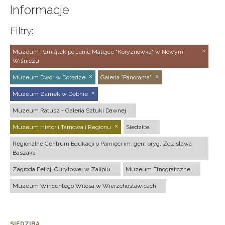
Informacje
Filtry:
Muzeum Pamiątek po Janie Matejce "Koryznówka" w Nowym
Wiśniczu
Muzeum Dwór w Dołędze
Galeria "Panorama"
Muzeum Zamek w Dębnie
Muzeum Ratusz - Galeria Sztuki Dawnej
Muzeum Historii Tarnowa i Regionu
Siedziba
Regionalne Centrum Edukacji o Pamięci im. gen. bryg. Zdzisława
Baszaka
Zagroda Felicji Curyłowej w Zalipiu
Muzeum Etnograficzne
Muzeum Wincentego Witosa w Wierzchosławicach
SIEDZIBA