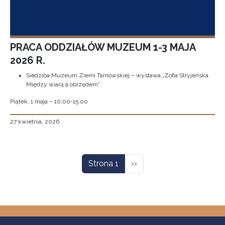
PRACA ODDZIAŁÓW MUZEUM 1-3 MAJA
2026 R.
Siedziba Muzeum Ziemi Tarnowskiej – wystawa „Zofia Stryjeńska.
Między wiarą a obrzędem”
Piątek, 1 maja – 10:00-15:00
27 kwietnia, 2026
Stronicowanie
Następna strona
Strona 1
››