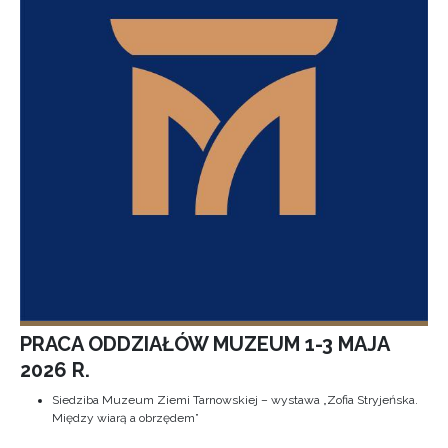
PRACA ODDZIAŁÓW MUZEUM 1-3 MAJA
2026 R.
Siedziba Muzeum Ziemi Tarnowskiej – wystawa „Zofia Stryjeńska.
Między wiarą a obrzędem”