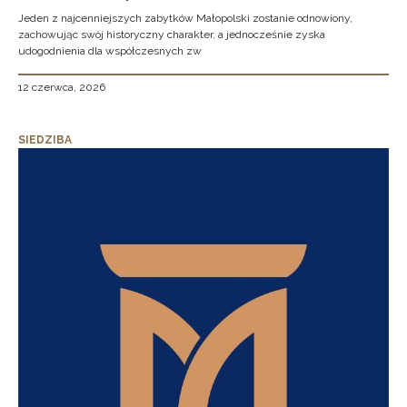
Jeden z najcenniejszych zabytków Małopolski zostanie odnowiony,
zachowując swój historyczny charakter, a jednocześnie zyska
udogodnienia dla współczesnych zw
12 czerwca, 2026
SIEDZIBA