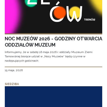
NOC MUZEÓW 2026 - GODZINY OTWARCIA
ODDZIAŁÓW MUZEUM
Informujemy, że w sobotę 16 maja 2026 r. oddziały Muzeum Ziemi
Tarnowskiej biorące udział w „Nocy Muzeów” będą czynne w
następujących godzinach:
15 maja, 2026
SIEDZIBA