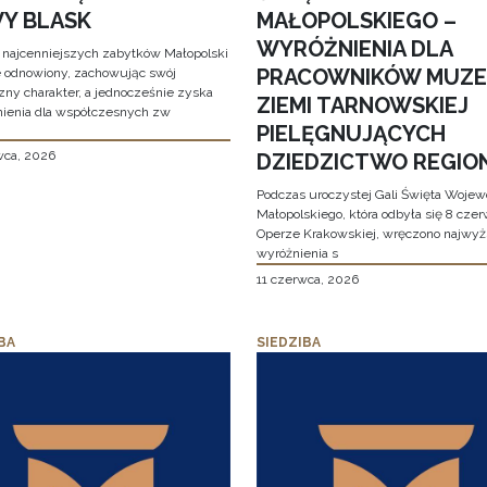
Y BLASK
MAŁOPOLSKIEGO –
WYRÓŻNIENIA DLA
 najcenniejszych zabytków Małopolski
PRACOWNIKÓW MUZ
e odnowiony, zachowując swój
zny charakter, a jednocześnie zyska
ZIEMI TARNOWSKIEJ
ienia dla współczesnych zw
PIELĘGNUJĄCYCH
wca, 2026
DZIEDZICTWO REGIO
Podczas uroczystej Gali Święta Woje
Małopolskiego, która odbyła się 8 cze
Operze Krakowskiej, wręczono najwy
wyróżnienia s
11 czerwca, 2026
BA
SIEDZIBA