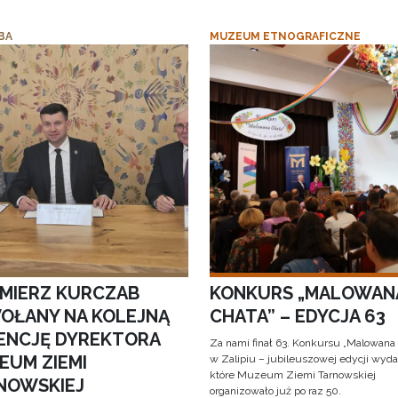
BA
MUZEUM ETNOGRAFICZNE
IMIERZ KURCZAB
KONKURS „MALOWAN
OŁANY NA KOLEJNĄ
CHATA” – EDYCJA 63
ENCJĘ DYREKTORA
Za nami finał 63. Konkursu „Malowana
EUM ZIEMI
w Zalipiu – jubileuszowej edycji wyda
które Muzeum Ziemi Tarnowskiej
NOWSKIEJ
organizowało już po raz 50.