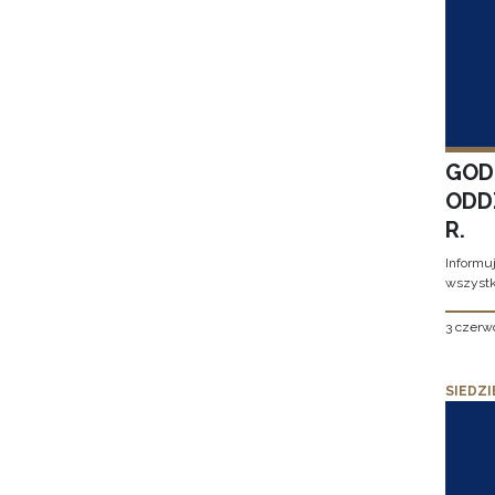
GOD
ODD
R.
Informu
wszystk
3 czerw
SIEDZI