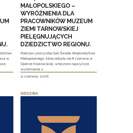
MAŁOPOLSKIEGO –
WYRÓŻNIENIA DLA
EUM
PRACOWNIKÓW MUZEUM
ZIEMI TARNOWSKIEJ
PIELĘGNUJĄCYCH
NU.
DZIEDZICTWO REGIONU.
wództwa
Podczas uroczystej Gali Święta Województwa
rwca w
Małopolskiego, która odbyła się 8 czerwca w
ższe
Operze Krakowskiej, wręczono najwyższe
wyróżnienia s
11 czerwca, 2026
SIEDZIBA