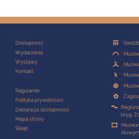
Na skróty
Oddziały
Dostępność
Siedzi
Wydarzenia
Muzeum
Wystawy
Muzeum
Kontakt
Muzeu
Muzeu
Na skróty
Regulamin
Zagrod
Polityka prywatności
Regiona
Deklaracja dostępności
bryg. Z
Mapa strony
Muzeum
Sklep
Nowym 