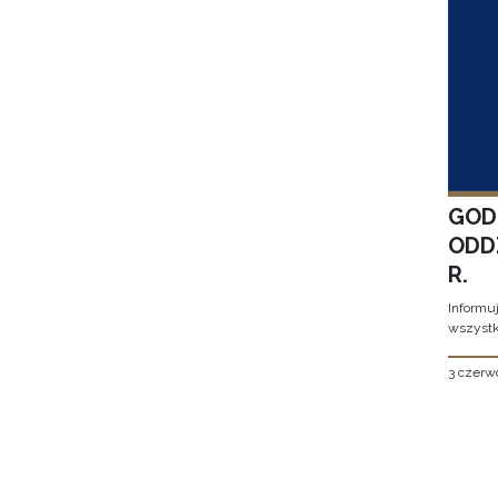
GOD
ODD
R.
Informu
wszystk
3 czerw
Stron