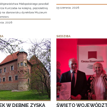
Województwa Małopolskiego powołał
15 czerwca, 2026
za Kurczaba na kolejną, pięcioletnią
ę na stanowisku dyrektora Muzeum
arnows
wca, 2026
BA
SIEDZIBA
EK W DĘBNIE ZYSKA
ŚWIĘTO WOJEWÓDZ