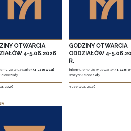
ZINY OTWARCIA
GODZINY OTWARCIA
ZIAŁÓW 4-5.06.2026
ODDZIAŁÓW 4-5.06.2
R.
jemy, że w czwartek (
4 czerwca)
Informujemy, że w czwartek (
4 czerw
ie oddziały
wszystkie oddziały
ca, 2026
3 czerwca, 2026
BA