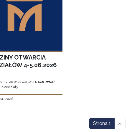
ZINY OTWARCIA
ZIAŁÓW 4-5.06.2026
jemy, że w czwartek (
4 czerwca)
ie oddziały
ca, 2026
icowanie
Nastę
Strona 1
››