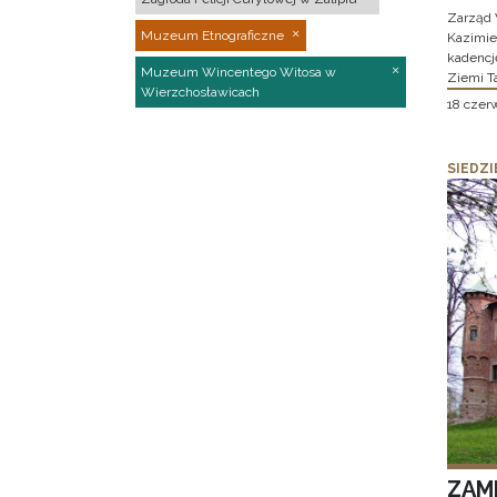
Zarząd 
Muzeum Etnograficzne
Kazimier
kadencj
Muzeum Wincentego Witosa w
Ziemi T
Wierzchosławicach
18 czer
SIEDZI
ZAM