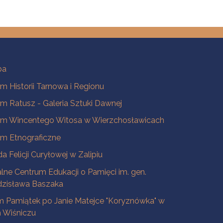
ba
 Historii Tarnowa i Regionu
 Ratusz - Galeria Sztuki Dawnej
m Wincentego Witosa w Wierzchosławicach
m Etnograficzne
a Felicji Curyłowej w Zalipiu
lne Centrum Edukacji o Pamięci im. gen.
dzisława Baszaka
 Pamiątek po Janie Matejce "Koryznówka" w
Wiśniczu