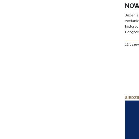
NOW
Jeden z
zostani
historyc
udogodn
12 czer
SIEDZI