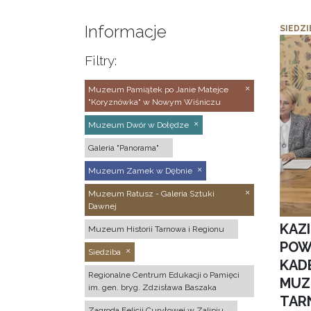
Informacje
SIEDZI
Filtry:
Muzeum Pamiątek po Janie Matejce
"Koryznówka" w Nowym Wiśniczu
Muzeum Dwór w Dołędze
Galeria "Panorama"
Muzeum Zamek w Dębnie
Muzeum Ratusz - Galeria Sztuki
Dawnej
KAZ
Muzeum Historii Tarnowa i Regionu
POW
Siedziba
KAD
Regionalne Centrum Edukacji o Pamięci
MUZ
im. gen. bryg. Zdzisława Baszaka
TAR
Zagroda Felicji Curyłowej w Zalipiu