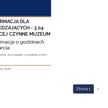
ORMACJA DLA
EDZAJĄCYCH - 3.04
CEJ CZYNNE MUZEUM
rmacja o godzinach
rcia
emy, że w piątek, 3 kwietnia 2026 r.,
ia, 2026
icowanie
Nastę
Strona 1
››