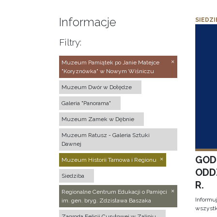
Informacje
SIEDZI
Filtry:
Muzeum Pamiątek po Janie Matejce
"Koryznówka" w Nowym Wiśniczu
Muzeum Dwór w Dołędze
Galeria "Panorama"
Muzeum Zamek w Dębnie
Muzeum Ratusz - Galeria Sztuki
Dawnej
GOD
Muzeum Historii Tarnowa i Regionu
ODD
Siedziba
R.
Regionalne Centrum Edukacji o Pamięci
Informu
im. gen. bryg. Zdzisława Baszaka
wszystk
Zagroda Felicji Curyłowej w Zalipiu