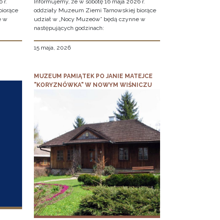
 r.
Informujemy, że w sobotę 16 maja 2026 r.
biorące
oddziały Muzeum Ziemi Tarnowskiej biorące
e w
udział w „Nocy Muzeów” będą czynne w
następujących godzinach:
15 maja, 2026
MUZEUM PAMIĄTEK PO JANIE MATEJCE
"KORYZNÓWKA" W NOWYM WIŚNICZU