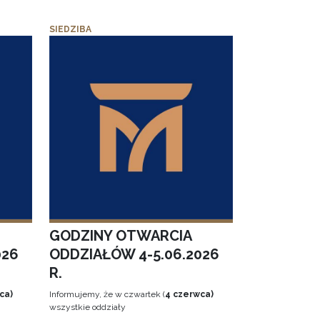
SIEDZIBA
GODZINY OTWARCIA
026
ODDZIAŁÓW 4-5.06.2026
R.
ca)
Informujemy, że w czwartek (
4 czerwca)
wszystkie oddziały