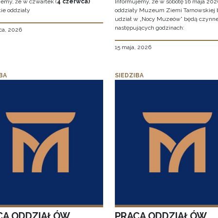
jemy, że w czwartek (
4 czerwca)
Informujemy, że w sobotę 16 maja 2026
ie oddziały
oddziały Muzeum Ziemi Tarnowskiej 
udział w „Nocy Muzeów” będą czynn
następujących godzinach:
ca, 2026
15 maja, 2026
BA
SIEDZIBA
CA ODDZIAŁÓW
PRACA ODDZIAŁÓW