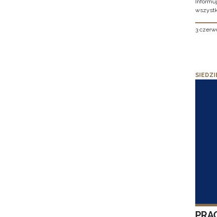
Informu
wszystk
3 czerw
SIEDZI
PRA