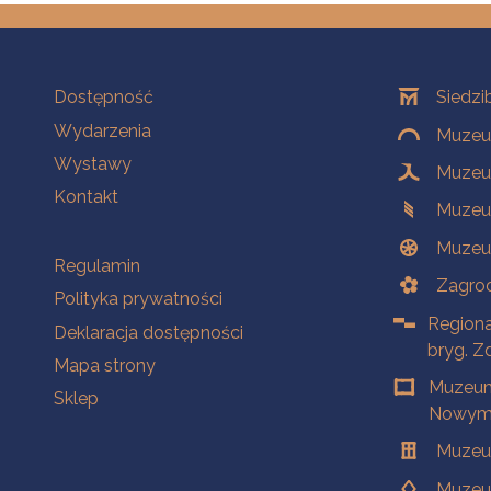
Na skróty
Oddziały
Dostępność
Siedzi
Wydarzenia
Muzeum
Wystawy
Muzeum
Kontakt
Muzeu
Muzeu
Na skróty
Regulamin
Zagrod
Polityka prywatności
Regiona
Deklaracja dostępności
bryg. Z
Mapa strony
Muzeum
Sklep
Nowym 
Muzeu
Muzeu