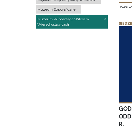
3 czerw
Muzeum Etnograficzne
Muzeum Wincentego Witosa w
SIEDZI
Wierzchosławicach
GOD
ODD
R.