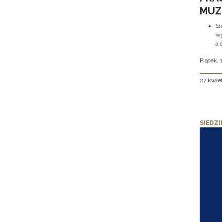
MUZE
Si
wy
a 
Piątek, 
27 kwie
SIEDZI