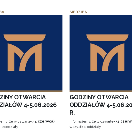
BA
SIEDZIBA
ZINY OTWARCIA
GODZINY OTWARCIA
ZIAŁÓW 4-5.06.2026
ODDZIAŁÓW 4-5.06.2
R.
jemy, że w czwartek (
4 czerwca)
Informujemy, że w czwartek (
4 czerw
ie oddziały
wszystkie oddziały