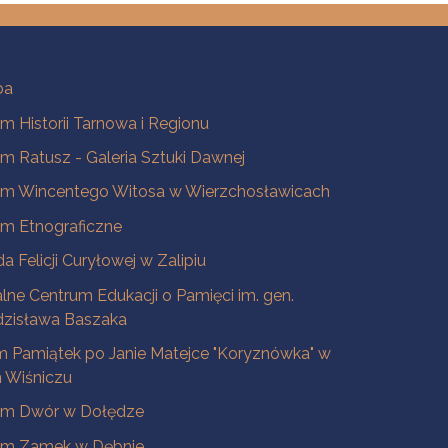
ba
 Historii Tarnowa i Regionu
 Ratusz - Galeria Sztuki Dawnej
m Wincentego Witosa w Wierzchosławicach
m Etnograficzne
a Felicji Curyłowej w Zalipiu
lne Centrum Edukacji o Pamięci im. gen.
dzisława Baszaka
 Pamiątek po Janie Matejce "Koryznówka" w
Wiśniczu
m Dwór w Dołędze
m Zamek w Dębnie