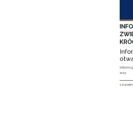
INF
ZWI
KRÓ
Info
otwa
Informuj
wsz
1 kwietn
Stron