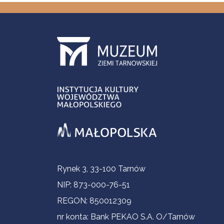
Informacje kontaktowe
Rynek 3, 33-100 Tarnów
NIP: 873-000-76-51
REGON: 850012309
nr konta: Bank PEKAO S.A. O/Tarnów