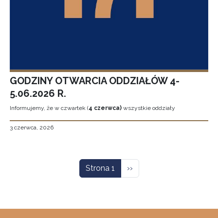
GODZINY OTWARCIA ODDZIAŁÓW 4-
5.06.2026 R.
Informujemy, że w czwartek (
4 czerwca)
wszystkie oddziały
3 czerwca, 2026
Stronicowanie
Następna strona
Strona 1
››