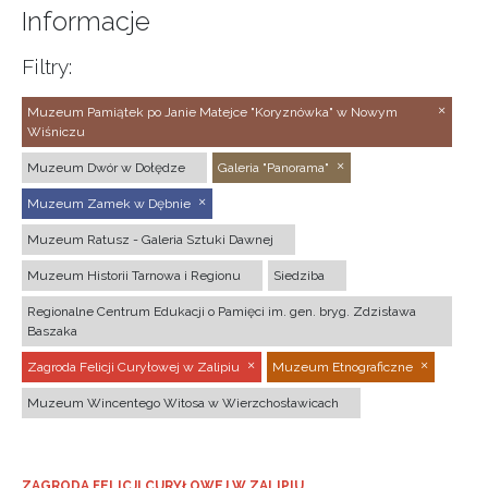
Informacje
Filtry:
Muzeum Pamiątek po Janie Matejce "Koryznówka" w Nowym
Wiśniczu
Muzeum Dwór w Dołędze
Galeria "Panorama"
Muzeum Zamek w Dębnie
Muzeum Ratusz - Galeria Sztuki Dawnej
Muzeum Historii Tarnowa i Regionu
Siedziba
Regionalne Centrum Edukacji o Pamięci im. gen. bryg. Zdzisława
Baszaka
Zagroda Felicji Curyłowej w Zalipiu
Muzeum Etnograficzne
Muzeum Wincentego Witosa w Wierzchosławicach
ZAGRODA FELICJI CURYŁOWEJ W ZALIPIU