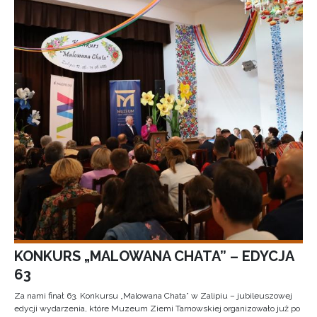
KONKURS „MALOWANA CHATA” – EDYCJA
63
Za nami finał 63. Konkursu „Malowana Chata” w Zalipiu – jubileuszowej
edycji wydarzenia, które Muzeum Ziemi Tarnowskiej organizowało już po