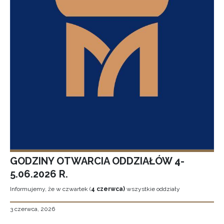
GODZINY OTWARCIA ODDZIAŁÓW 4-
5.06.2026 R.
Informujemy, że w czwartek (
4 czerwca)
wszystkie oddziały
3 czerwca, 2026