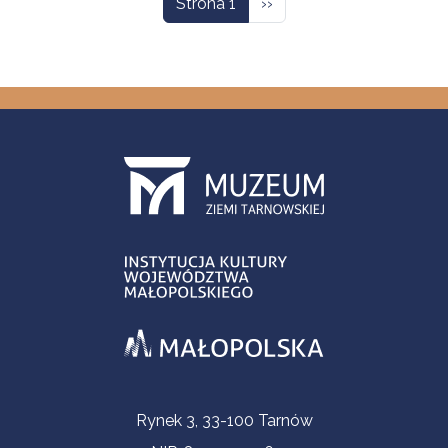
Następna strona
Strona 1
››
Informacje kontaktowe
Rynek 3, 33-100 Tarnów