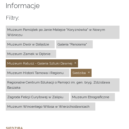
Informacje
Filtry:
Muzeum Pamiątek po Janie Matejce "Koryznówka" w Nowym
Wiśniczu
Muzeum Dwór w Dołędze
Galeria "Panorama"
Muzeum Zamek w Dębnie
Muzeum Ratusz - Galeria Sztuki Dawnej
Muzeum Historii Tarnowa i Regionu
Siedziba
Regionalne Centrum Edukacji o Pamięci im. gen. bryg. Zdzisława
Baszaka
Zagroda Felicji Curyłowej w Zalipiu
Muzeum Etnograficzne
Muzeum Wincentego Witosa w Wierzchosławicach
SIEDZIBA