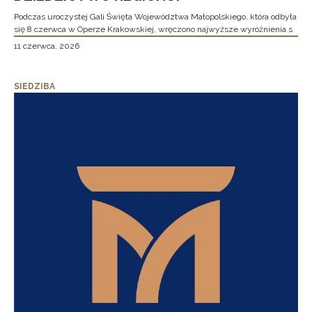
Podczas uroczystej Gali Święta Województwa Małopolskiego, która odbyła
się 8 czerwca w Operze Krakowskiej, wręczono najwyższe wyróżnienia s
11 czerwca, 2026
SIEDZIBA