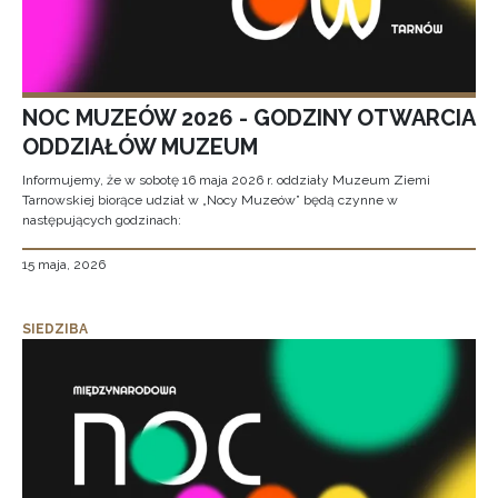
NOC MUZEÓW 2026 - GODZINY OTWARCIA
ODDZIAŁÓW MUZEUM
Informujemy, że w sobotę 16 maja 2026 r. oddziały Muzeum Ziemi
Tarnowskiej biorące udział w „Nocy Muzeów” będą czynne w
następujących godzinach:
15 maja, 2026
SIEDZIBA