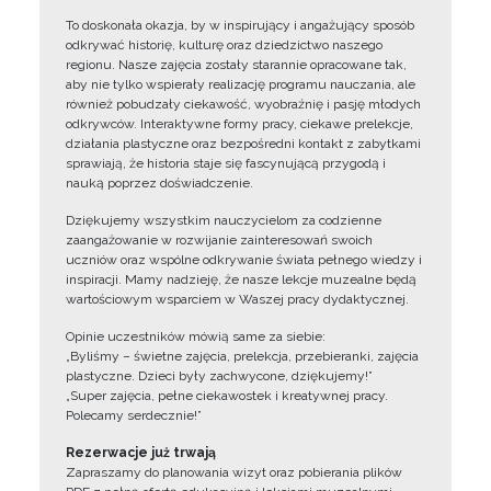
To doskonała okazja, by w inspirujący i angażujący sposób
odkrywać historię, kulturę oraz dziedzictwo naszego
regionu. Nasze zajęcia zostały starannie opracowane tak,
aby nie tylko wspierały realizację programu nauczania, ale
również pobudzały ciekawość, wyobraźnię i pasję młodych
odkrywców. Interaktywne formy pracy, ciekawe prelekcje,
działania plastyczne oraz bezpośredni kontakt z zabytkami
sprawiają, że historia staje się fascynującą przygodą i
nauką poprzez doświadczenie.
Dziękujemy wszystkim nauczycielom za codzienne
zaangażowanie w rozwijanie zainteresowań swoich
uczniów oraz wspólne odkrywanie świata pełnego wiedzy i
inspiracji. Mamy nadzieję, że nasze lekcje muzealne będą
wartościowym wsparciem w Waszej pracy dydaktycznej.
Opinie uczestników mówią same za siebie:
„Byliśmy – świetne zajęcia, prelekcja, przebieranki, zajęcia
plastyczne. Dzieci były zachwycone, dziękujemy!”
„Super zajęcia, pełne ciekawostek i kreatywnej pracy.
Polecamy serdecznie!”
Rezerwacje już trwają
Zapraszamy do planowania wizyt oraz pobierania plików