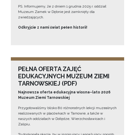
PS. Informujemy, że z dniem 1 grudnia 2025 r. oddział
Muzeum Zamek w Dębnie jest zamknięty dla
zwiedzających.
Odkryjcie z nami świat pełen historii!
PEŁNA OFERTA ZAJĘĆ
EDUKACYJNYCH MUZEUM ZIEMI
TARNOWSKIEJ (PDF)
Najnowsza oferta edukacyjna wiosna–lato 2026
Muzeum Ziemi Tarnowskiej
Przygotowaliśmy blisko 80 różnorodnych lekcji muzealnych
realizowanych w placówkach w Tarnowie, a także w
naszych oddziałach w Dołędze, Wierzchosławicach i
Zalipiu.
To doskonała okazja, by w inspirujący i angażujący sposób