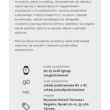
Uczestnicy lekcji muzealnej „Od przedmiotu do zabytku”
zapoznają się z najważniejszymi zagadnieniami
związanymi z muzealnictwem i ochroną dziedzictwa
kulturowego i historycznego (m.in. muzeum, zabytek,
konserwacja, zabytki archeologiczne, etnografia).
Uczestnicy poznają techniki ochrony zabytków. Szczególny
nacisk położony będzie na sposoby dbania o pamiątki
rodzinne.
Podczas lekcji muzealnej uczestnicy będą mieli okazję
zapoznać się również z replikami przedmiotów
zabytkowych.
liczba uczestników
do 25 osób (grupy
zorganizowane)
90
wiek uczestników
szkoła podstawowa (kl. 1-8),
szkoły ponadpodstawowe
min.
miejsce
Muzeum Historii Tarnowa i
Regionu, Rynek 20-21, 33-100
Tarnów