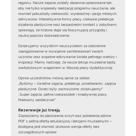
regionu. Nasze zajęcia zostały starannie opracowane tak,
aby nie tylko wspierały realizację programu nauczania, ale
również pobudzały ciekawość, wyobraźnię i pasję młodych
odkrywców. Interaktywne formy pracy, ciekawe prelekcje,
działania plastyczne oraz bezpośredni kontakt z zabytkami
sprawiają, że historia staje się fascynującą przygodą i
nauką poprzez doświadczenie.
Dziękujemy wszystkim nauczycielom za codzienne
zaangażowanie w rozwijanie zainteresowań swoich
uczniów oraz wspólne odkrywanie świata pełnego wiedzy i
inspiracji. Mamy nadzieję, że nasze lekcje muzealne będą
wartościowym wsparciem w Waszej pracy dydaktycznej.
Opinie uczestników mówią same za siebie:
„Byliśmy – świetne zajęcia, prelekcja, przebieranki, zajęcia
plastyczne. Dzieci były zachwycone, dziękujemy!”
„Super zajęcia, pełne ciekawostek i kreatywnej pracy.
Polecamy serdecznie!”
Rezerwacje już trwają
Zapraszamy do planowania wizyt oraz pobierania plików
PDF z pełną ofertą edukacyjną i lekcjami muzealnymi –
dostępna jest również skrócona wersja oferty bez
szczegółowych opisów.