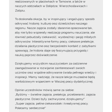
realizowanych w placówkach w Tarnowie, a także w
naszych oddziałach w Dołędze, Wierzchosławicach i
Zalipiu.
To doskonała okazja, by w inspirujący i angażujący sposób
odkrywać historię, kulturę oraz dziedzictwo naszego
regionu. Nasze zajęcia zostały starannie opracowane tak,
aby nie tylko wspierały realizację programu nauczania, ale
również pobudzały ciekawość, wyobraźnię i pasję młodych
odkrywców. Interaktywne formy pracy, ciekawe prelekcje,
działania plastyczne oraz bezpośredni kontakt z zabytkami
sprawiają, że historia staje się fascynującą przygodą i
nauką poprzez doświadczenie.
Dziękujemy wszystkim nauczycielom za codzienne
zaangażowanie w rozwijanie zainteresowań swoich
uczniów oraz wspólne odkrywanie świata pełnego wiedzy i
inspiracji. Mamy nadzieję, że nasze lekcje muzealne będą
wartościowym wsparciem w Waszej pracy dydaktycznej.
Opinie uczestników mówią same za siebie:
„Byliśmy – świetne zajęcia, prelekcja, przebieranki, zajęcia
plastyczne. Dzieci były zachwycone, dziękujemy!”
„Super zajęcia, pełne ciekawostek i kreatywnej pracy.
Polecamy serdecznie!”