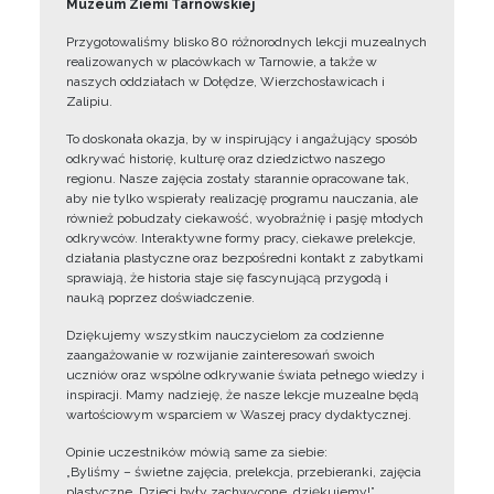
Muzeum Ziemi Tarnowskiej
Przygotowaliśmy blisko 80 różnorodnych lekcji muzealnych
realizowanych w placówkach w Tarnowie, a także w
naszych oddziałach w Dołędze, Wierzchosławicach i
Zalipiu.
To doskonała okazja, by w inspirujący i angażujący sposób
odkrywać historię, kulturę oraz dziedzictwo naszego
regionu. Nasze zajęcia zostały starannie opracowane tak,
aby nie tylko wspierały realizację programu nauczania, ale
również pobudzały ciekawość, wyobraźnię i pasję młodych
odkrywców. Interaktywne formy pracy, ciekawe prelekcje,
działania plastyczne oraz bezpośredni kontakt z zabytkami
sprawiają, że historia staje się fascynującą przygodą i
nauką poprzez doświadczenie.
Dziękujemy wszystkim nauczycielom za codzienne
zaangażowanie w rozwijanie zainteresowań swoich
uczniów oraz wspólne odkrywanie świata pełnego wiedzy i
inspiracji. Mamy nadzieję, że nasze lekcje muzealne będą
wartościowym wsparciem w Waszej pracy dydaktycznej.
Opinie uczestników mówią same za siebie:
„Byliśmy – świetne zajęcia, prelekcja, przebieranki, zajęcia
plastyczne. Dzieci były zachwycone, dziękujemy!”