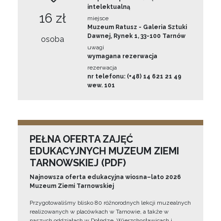
intelektualną
16 zł
miejsce
Muzeum Ratusz - Galeria Sztuki
Dawnej, Rynek 1, 33-100 Tarnów
osoba
uwagi
wymagana rezerwacja
rezerwacja
nr telefonu: (+48) 14 621 21 49
wew. 101
PEŁNA OFERTA ZAJĘĆ
EDUKACYJNYCH MUZEUM ZIEMI
TARNOWSKIEJ (PDF)
Najnowsza oferta edukacyjna wiosna–lato 2026
Muzeum Ziemi Tarnowskiej
Przygotowaliśmy blisko 80 różnorodnych lekcji muzealnych
realizowanych w placówkach w Tarnowie, a także w
naszych oddziałach w Dołędze, Wierzchosławicach i