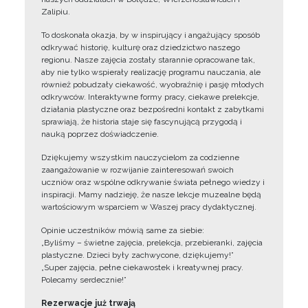
Zalipiu.
To doskonała okazja, by w inspirujący i angażujący sposób
odkrywać historię, kulturę oraz dziedzictwo naszego
regionu. Nasze zajęcia zostały starannie opracowane tak,
aby nie tylko wspierały realizację programu nauczania, ale
również pobudzały ciekawość, wyobraźnię i pasję młodych
odkrywców. Interaktywne formy pracy, ciekawe prelekcje,
działania plastyczne oraz bezpośredni kontakt z zabytkami
sprawiają, że historia staje się fascynującą przygodą i
nauką poprzez doświadczenie.
Dziękujemy wszystkim nauczycielom za codzienne
zaangażowanie w rozwijanie zainteresowań swoich
uczniów oraz wspólne odkrywanie świata pełnego wiedzy i
inspiracji. Mamy nadzieję, że nasze lekcje muzealne będą
wartościowym wsparciem w Waszej pracy dydaktycznej.
Opinie uczestników mówią same za siebie:
„Byliśmy – świetne zajęcia, prelekcja, przebieranki, zajęcia
plastyczne. Dzieci były zachwycone, dziękujemy!”
„Super zajęcia, pełne ciekawostek i kreatywnej pracy.
Polecamy serdecznie!”
Rezerwacje już trwają