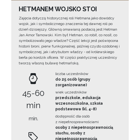
HETMANEM WOJSKO STOI
Zajęcia dotyczą historycznej roli Hetmana jako dowódcy
wojsk, jak i symbolicznego znaczenia tej dawnej roli po
dzień dzisiejszy. Główną omawianą postacią jest Hetman
Jan Amor Tarnowski. Kim był Hetman, co robił, co nosił, co
symbolizowało jego władze? Część lekcji jest poświęcona
historii broni, pierw funkcjonalnej, później czysto ozdobnej i
symbolicznej, jak i atrybutom władzy - od królewskiego
berła po kordzik oficera. W części praktycznej uczestnicy
tworzą własną buławę hetmańską.
liczba uczestników
do 25 osób (grupy
zorganizowane)
45-60
wiek uczestników
przedszkole, edukacja
min
wczesnoszkolna, szkoła
podstawowa (kl. 4-8)
dostępność dla osób
min.
z niepełnosprawnościami
osoby z niepełnosprawnością
słuchu, osoby z
niepełnosprawnością