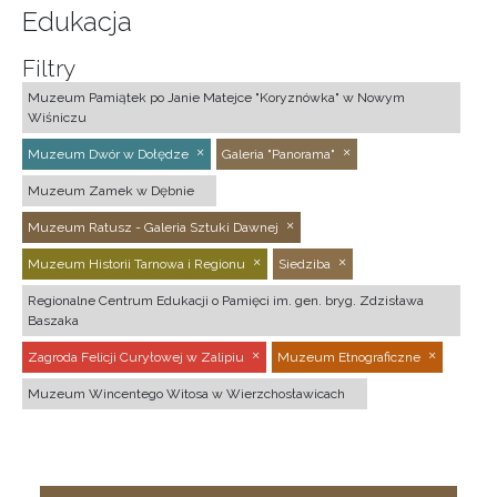
Edukacja
Filtry
Muzeum Pamiątek po Janie Matejce "Koryznówka" w Nowym
Wiśniczu
Muzeum Dwór w Dołędze
Galeria "Panorama"
Muzeum Zamek w Dębnie
Muzeum Ratusz - Galeria Sztuki Dawnej
Muzeum Historii Tarnowa i Regionu
Siedziba
Regionalne Centrum Edukacji o Pamięci im. gen. bryg. Zdzisława
Baszaka
Zagroda Felicji Curyłowej w Zalipiu
Muzeum Etnograficzne
Muzeum Wincentego Witosa w Wierzchosławicach