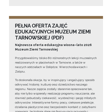
PEŁNA OFERTA ZAJĘĆ
EDUKACYJNYCH MUZEUM ZIEMI
TARNOWSKIEJ (PDF)
Najnowsza oferta edukacyjna wiosna–lato 2026
Muzeum Ziemi Tarnowskiej
Przygotowaliśmy blisko 80 różnorodnych lekcji muzealnych
realizowanych w placówkach w Tarnowie, a także w
naszych oddziałach w Dołędze, Wierzchosławicach i
Zalipiu.
To doskonała okazja, by w inspirujący i angażujący sposób
odkrywać historię, kulturę oraz dziedzictwo naszego
regionu. Nasze zajęcia zostały starannie opracowane tak,
aby nie tylko wspierały realizację programu nauczania, ale
również pobudzały ciekawość, wyobraźnię i pasję młodych
odkrywców. Interaktywne formy pracy, ciekawe prelekcje,
działania plastyczne oraz bezpośredni kontakt z zabytkami
sprawiają, że historia staje się fascynującą przygodą i