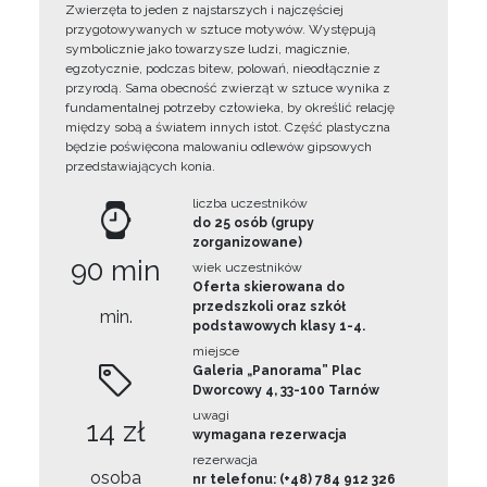
Zwierzęta to jeden z najstarszych i najczęściej
przygotowywanych w sztuce motywów. Występują
symbolicznie jako towarzysze ludzi, magicznie,
egzotycznie, podczas bitew, polowań, nieodłącznie z
przyrodą. Sama obecność zwierząt w sztuce wynika z
fundamentalnej potrzeby człowieka, by określić relację
między sobą a światem innych istot. Część plastyczna
będzie poświęcona malowaniu odlewów gipsowych
przedstawiających konia.
liczba uczestników
do 25 osób (grupy
zorganizowane)
90 min
wiek uczestników
Oferta skierowana do
przedszkoli oraz szkół
min.
podstawowych klasy 1-4.
miejsce
Galeria „Panorama” Plac
Dworcowy 4, 33-100 Tarnów
uwagi
14 zł
wymagana rezerwacja
rezerwacja
osoba
nr telefonu: (+48) 784 912 326