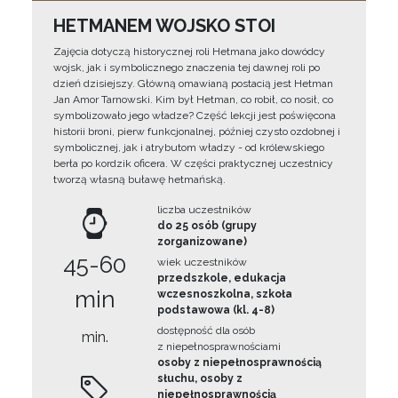
HETMANEM WOJSKO STOI
Zajęcia dotyczą historycznej roli Hetmana jako dowódcy
wojsk, jak i symbolicznego znaczenia tej dawnej roli po
dzień dzisiejszy. Główną omawianą postacią jest Hetman
Jan Amor Tarnowski. Kim był Hetman, co robił, co nosił, co
symbolizowało jego władze? Część lekcji jest poświęcona
historii broni, pierw funkcjonalnej, później czysto ozdobnej i
symbolicznej, jak i atrybutom władzy - od królewskiego
berła po kordzik oficera. W części praktycznej uczestnicy
tworzą własną buławę hetmańską.
liczba uczestników
do 25 osób (grupy
zorganizowane)
45-60
wiek uczestników
przedszkole, edukacja
min
wczesnoszkolna, szkoła
podstawowa (kl. 4-8)
dostępność dla osób
min.
z niepełnosprawnościami
osoby z niepełnosprawnością
słuchu, osoby z
niepełnosprawnością