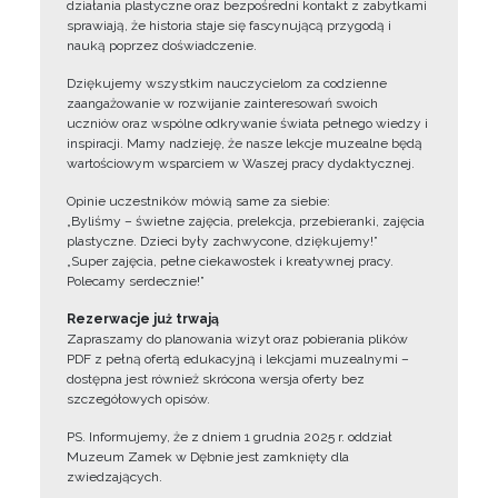
działania plastyczne oraz bezpośredni kontakt z zabytkami
sprawiają, że historia staje się fascynującą przygodą i
nauką poprzez doświadczenie.
Dziękujemy wszystkim nauczycielom za codzienne
zaangażowanie w rozwijanie zainteresowań swoich
uczniów oraz wspólne odkrywanie świata pełnego wiedzy i
inspiracji. Mamy nadzieję, że nasze lekcje muzealne będą
wartościowym wsparciem w Waszej pracy dydaktycznej.
Opinie uczestników mówią same za siebie:
„Byliśmy – świetne zajęcia, prelekcja, przebieranki, zajęcia
plastyczne. Dzieci były zachwycone, dziękujemy!”
„Super zajęcia, pełne ciekawostek i kreatywnej pracy.
Polecamy serdecznie!”
Rezerwacje już trwają
Zapraszamy do planowania wizyt oraz pobierania plików
PDF z pełną ofertą edukacyjną i lekcjami muzealnymi –
dostępna jest również skrócona wersja oferty bez
szczegółowych opisów.
PS. Informujemy, że z dniem 1 grudnia 2025 r. oddział
Muzeum Zamek w Dębnie jest zamknięty dla
zwiedzających.