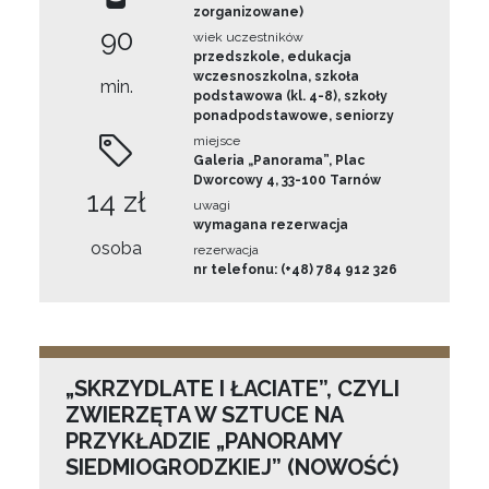
zorganizowane)
90
wiek uczestników
przedszkole, edukacja
wczesnoszkolna, szkoła
min.
podstawowa (kl. 4-8), szkoły
ponadpodstawowe, seniorzy
miejsce
Galeria „Panorama”, Plac
Dworcowy 4, 33-100 Tarnów
14 zł
uwagi
wymagana rezerwacja
osoba
rezerwacja
nr telefonu: (+48) 784 912 326
„SKRZYDLATE I ŁACIATE”, CZYLI
ZWIERZĘTA W SZTUCE NA
PRZYKŁADZIE „PANORAMY
SIEDMIOGRODZKIEJ” (NOWOŚĆ)