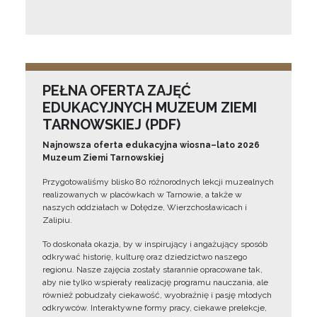
PEŁNA OFERTA ZAJĘĆ
EDUKACYJNYCH MUZEUM ZIEMI
TARNOWSKIEJ (PDF)
Najnowsza oferta edukacyjna wiosna–lato 2026
Muzeum Ziemi Tarnowskiej
Przygotowaliśmy blisko 80 różnorodnych lekcji muzealnych
realizowanych w placówkach w Tarnowie, a także w
naszych oddziałach w Dołędze, Wierzchosławicach i
Zalipiu.
To doskonała okazja, by w inspirujący i angażujący sposób
odkrywać historię, kulturę oraz dziedzictwo naszego
regionu. Nasze zajęcia zostały starannie opracowane tak,
aby nie tylko wspierały realizację programu nauczania, ale
również pobudzały ciekawość, wyobraźnię i pasję młodych
odkrywców. Interaktywne formy pracy, ciekawe prelekcje,