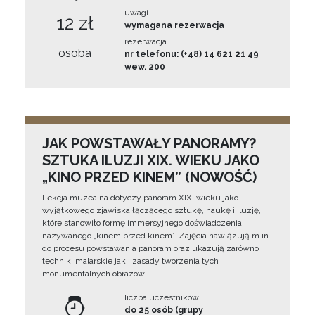
uwagi
12 zł
wymagana rezerwacja
rezerwacja
osoba
nr telefonu: (+48) 14 621 21 49
wew. 200
JAK POWSTAWAŁY PANORAMY?
SZTUKA ILUZJI XIX. WIEKU JAKO
„KINO PRZED KINEM” (NOWOŚĆ)
Lekcja muzealna dotyczy panoram XIX. wieku jako
wyjątkowego zjawiska łączącego sztukę, naukę i iluzję,
które stanowiło formę immersyjnego doświadczenia
nazywanego „kinem przed kinem”. Zajęcia nawiązują m.in.
do procesu powstawania panoram oraz ukazują zarówno
techniki malarskie jak i zasady tworzenia tych
monumentalnych obrazów.
liczba uczestników
do 25 osób (grupy