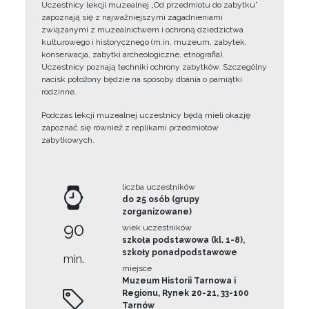
Uczestnicy lekcji muzealnej „Od przedmiotu do zabytku”
zapoznają się z najważniejszymi zagadnieniami
związanymi z muzealnictwem i ochroną dziedzictwa
kulturowego i historycznego (m.in. muzeum, zabytek,
konserwacja, zabytki archeologiczne, etnografia).
Uczestnicy poznają techniki ochrony zabytków. Szczególny
nacisk położony będzie na sposoby dbania o pamiątki
rodzinne.
Podczas lekcji muzealnej uczestnicy będą mieli okazję
zapoznać się również z replikami przedmiotów
zabytkowych.
liczba uczestników
do 25 osób (grupy
zorganizowane)
90
wiek uczestników
szkoła podstawowa (kl. 1-8),
szkoły ponadpodstawowe
min.
miejsce
Muzeum Historii Tarnowa i
Regionu, Rynek 20-21, 33-100
Tarnów