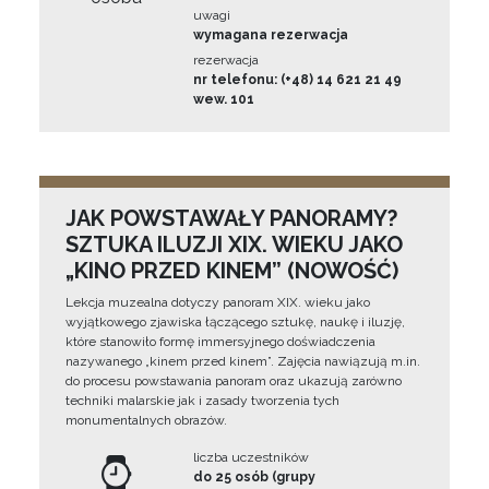
uwagi
wymagana rezerwacja
rezerwacja
nr telefonu: (+48) 14 621 21 49
wew. 101
JAK POWSTAWAŁY PANORAMY?
SZTUKA ILUZJI XIX. WIEKU JAKO
„KINO PRZED KINEM” (NOWOŚĆ)
Lekcja muzealna dotyczy panoram XIX. wieku jako
wyjątkowego zjawiska łączącego sztukę, naukę i iluzję,
które stanowiło formę immersyjnego doświadczenia
nazywanego „kinem przed kinem”. Zajęcia nawiązują m.in.
do procesu powstawania panoram oraz ukazują zarówno
techniki malarskie jak i zasady tworzenia tych
monumentalnych obrazów.
liczba uczestników
do 25 osób (grupy