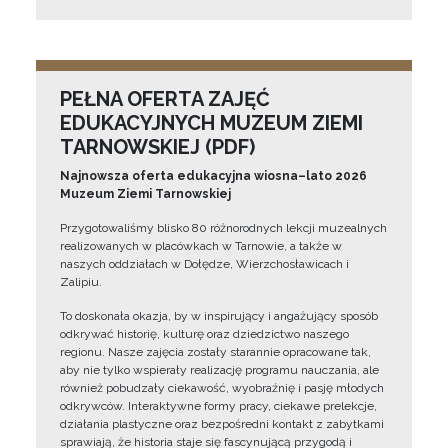
PEŁNA OFERTA ZAJĘĆ
EDUKACYJNYCH MUZEUM ZIEMI
TARNOWSKIEJ (PDF)
Najnowsza oferta edukacyjna wiosna–lato 2026
Muzeum Ziemi Tarnowskiej
Przygotowaliśmy blisko 80 różnorodnych lekcji muzealnych
realizowanych w placówkach w Tarnowie, a także w
naszych oddziałach w Dołędze, Wierzchosławicach i
Zalipiu.
To doskonała okazja, by w inspirujący i angażujący sposób
odkrywać historię, kulturę oraz dziedzictwo naszego
regionu. Nasze zajęcia zostały starannie opracowane tak,
aby nie tylko wspierały realizację programu nauczania, ale
również pobudzały ciekawość, wyobraźnię i pasję młodych
odkrywców. Interaktywne formy pracy, ciekawe prelekcje,
działania plastyczne oraz bezpośredni kontakt z zabytkami
sprawiają, że historia staje się fascynującą przygodą i