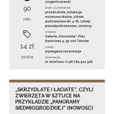
zorganizowane)
90
wiek uczestników
przedszkole, edukacja
wczesnoszkolna, szkoła
min.
podstawowa (kl. 4-8), szkoły
ponadpodstawowe, seniorzy
miejsce
Galeria „Panorama”, Plac
Dworcowy 4, 33-100 Tarnów
14 zł
uwagi
wymagana rezerwacja
osoba
rezerwacja
nr telefonu: (+48) 784 912 326
„SKRZYDLATE I ŁACIATE”, CZYLI
ZWIERZĘTA W SZTUCE NA
PRZYKŁADZIE „PANORAMY
SIEDMIOGRODZKIEJ” (NOWOŚĆ)