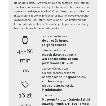
dzień dzisiejszy. Główną omawianą postacią jest Hetman
Jan Amor Tarnowski. Kim był Hetman, co robił, co nosił, co
symbolizowało jego władze? Część lekcji jest poświęcona
historii broni, pierw funkcjonalnej, później czysto ozdobnej i
symbolicznej, jak i atrybutom władzy - od królewskiego
berła po kordzik oficera. W części praktycznej uczestnicy
tworzą własną buławę hetmańską.
liczba uczestników
do 25 osób (grupy
zorganizowane)
45-60
wiek uczestników
przedszkole, edukacja
min
wczesnoszkolna, szkoła
podstawowa (kl. 4-8)
dostępność dla osób
min.
z niepełnosprawnościami
osoby z niepełnosprawnością
słuchu, osoby z
niepełnosprawnością
intelektualną
16 zł
miejsce
Muzeum Ratusz - Galeria Sztuki
Dawnej, Rynek 1, 33-100 Tarnów
osoba