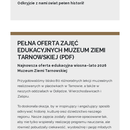
Odkryjcie z nami świat pełen historii!
PEŁNA OFERTA ZAJĘĆ
EDUKACYJNYCH MUZEUM ZIEMI
TARNOWSKIEJ (PDF)
Najnowsza oferta edukacyjna wiosna–lato 2026
Muzeum Ziemi Tarnowskiej
Przygotowaliśmy blisko 80 różnorodnych lekcji muzealnych
realizowanych w placówkach w Tarnowie, a także w
naszych oddziałach w Dołędze, Wierzchosławicach i
Zalipiu.
To doskonała okazja, by w inspirujący i angażujący sposób
odkrywać historię, kulturę oraz dziedzictwo naszego
regionu. Nasze zajęcia zostały starannie opracowane tak,
aby nie tylko wspierały realizację programu nauczania, ale
również pobudzały ciekawość, wyobraźnię i pasję młodych