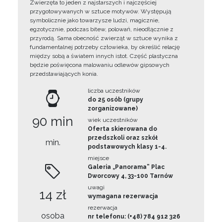
Zwierzęta to jeden z najstarszych i najczęściej
przygotowywanych w sztuce motywów. Występują
symbolicznie jako towarzysze ludzi, magicznie,
egzotycznie, podczas bitew, polowań, nieodłącznie z
przyrodą. Sama obecność zwierząt w sztuce wynika z
fundamentalnej potrzeby człowieka, by określić relację
między sobą a światem innych istot. Część plastyczna
będzie poświęcona malowaniu odlewów gipsowych
przedstawiających konia.
liczba uczestników
do 25 osób (grupy
zorganizowane)
90 min
wiek uczestników
Oferta skierowana do
przedszkoli oraz szkół
min.
podstawowych klasy 1-4.
miejsce
Galeria „Panorama” Plac
Dworcowy 4, 33-100 Tarnów
uwagi
14 zł
wymagana rezerwacja
rezerwacja
osoba
nr telefonu: (+48) 784 912 326