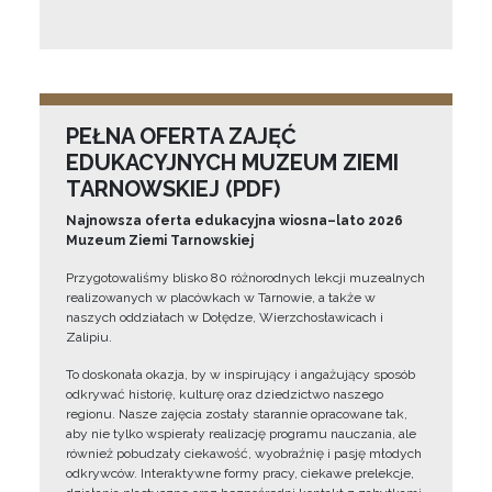
PEŁNA OFERTA ZAJĘĆ
EDUKACYJNYCH MUZEUM ZIEMI
TARNOWSKIEJ (PDF)
Najnowsza oferta edukacyjna wiosna–lato 2026
Muzeum Ziemi Tarnowskiej
Przygotowaliśmy blisko 80 różnorodnych lekcji muzealnych
realizowanych w placówkach w Tarnowie, a także w
naszych oddziałach w Dołędze, Wierzchosławicach i
Zalipiu.
To doskonała okazja, by w inspirujący i angażujący sposób
odkrywać historię, kulturę oraz dziedzictwo naszego
regionu. Nasze zajęcia zostały starannie opracowane tak,
aby nie tylko wspierały realizację programu nauczania, ale
również pobudzały ciekawość, wyobraźnię i pasję młodych
odkrywców. Interaktywne formy pracy, ciekawe prelekcje,