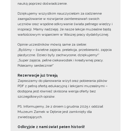
nauką poprzez doświadczenie.
Dziękujemy wszystkim nauczycielom za codzienne
zaangażowanie w rozwijanie zainteresowań swoich
uczniów oraz wspólne odkrywanie świata pełnego wiedzy i
inspiracji. Mamy nadzieję, że nasze lekcje muzealne będą
wartościowym wsparciem w Waszej pracy dydaktycznej.
Opinie uczestników mówią same za siebie:
„Byliśmy – świetne zajęcia, prelekcja, przebieranki, zajęcia
plastyczne. Dzieci były zachwycone, dziękujemy!”
„Super zajęcia, pełne ciekawostek i kreatywnej pracy.
Polecamy serdecznie!”
Rezerwacje już trwają
Zapraszamy do planowania wizyt oraz pobierania plików
PDF z pełną ofertą edukacyjną i lekcjami muzealnymi –
dostępna jest również skrócona wersja oferty bez
szczegółowych opisów.
PS. Informujemy, że z dniem 1 grudnia 2025 r. oddział
Muzeum Zamek w Dębnie jest zamknięty dla
zwiedzających.
Odkryjcie z nami świat pełen historii!