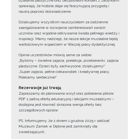
działania plastyczne oraz bezpośredni kontakt z zabytkami
sprawiają, że historia staje się fascynującą przygodą i
nauką poprzez doświadczenie.
Dziękujemy wszystkim nauczycielom za codzienne
zaangażowanie w rozwijanie zainteresowań swoich
uczniów oraz wspólne odkrywanie świata pełnego wiedzy i
inspiracji. Mamy nadzieję, że nasze lekcje muzealne będą
wartościowym wsparciem w Waszej pracy dydaktycznej.
Opinie uczestników mówią same za siebie:
„Byliśmy – świetne zajęcia, prelekcja, przebieranki, zajęcia
plastyczne. Dzieci były zachwycone, dziękujemy!”
„Super zajęcia, pełne ciekawostek i kreatywnej pracy.
Polecamy serdecznie!”
Rezerwacje już trwają
Zapraszamy do planowania wizyt oraz pobierania plików
PDF z pełną ofertą edukacyjną i lekcjami muzealnymi –
dostępna jest również skrócona wersja oferty bez
szczegółowych opisów.
PS. Informujemy, że z dniem 1 grudnia 2025 r. oddział
Muzeum Zamek w Dębnie jest zamknięty dla
zwiedzających.