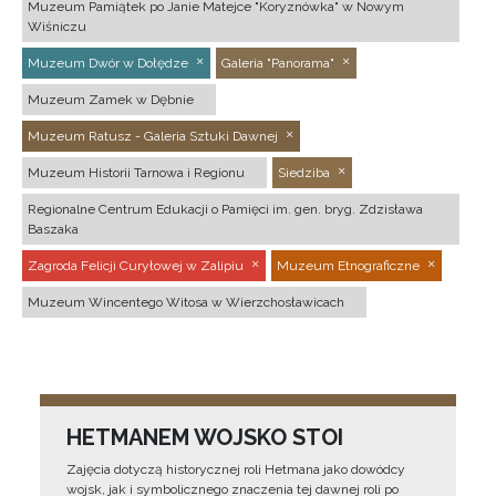
Muzeum Pamiątek po Janie Matejce "Koryznówka" w Nowym
Wiśniczu
Muzeum Dwór w Dołędze
Galeria "Panorama"
Muzeum Zamek w Dębnie
Muzeum Ratusz - Galeria Sztuki Dawnej
Muzeum Historii Tarnowa i Regionu
Siedziba
Regionalne Centrum Edukacji o Pamięci im. gen. bryg. Zdzisława
Baszaka
Zagroda Felicji Curyłowej w Zalipiu
Muzeum Etnograficzne
Muzeum Wincentego Witosa w Wierzchosławicach
HETMANEM WOJSKO STOI
Zajęcia dotyczą historycznej roli Hetmana jako dowódcy
wojsk, jak i symbolicznego znaczenia tej dawnej roli po