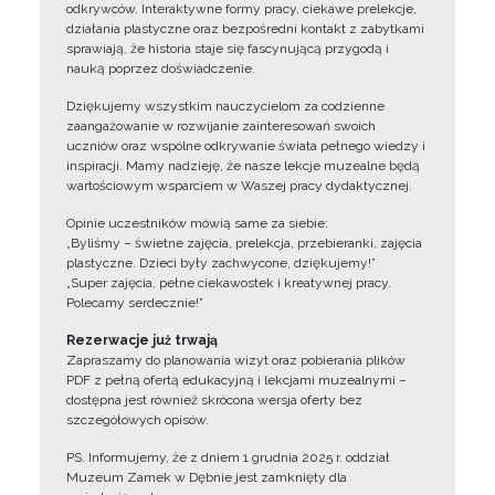
odkrywców. Interaktywne formy pracy, ciekawe prelekcje,
działania plastyczne oraz bezpośredni kontakt z zabytkami
sprawiają, że historia staje się fascynującą przygodą i
nauką poprzez doświadczenie.
Dziękujemy wszystkim nauczycielom za codzienne
zaangażowanie w rozwijanie zainteresowań swoich
uczniów oraz wspólne odkrywanie świata pełnego wiedzy i
inspiracji. Mamy nadzieję, że nasze lekcje muzealne będą
wartościowym wsparciem w Waszej pracy dydaktycznej.
Opinie uczestników mówią same za siebie:
„Byliśmy – świetne zajęcia, prelekcja, przebieranki, zajęcia
plastyczne. Dzieci były zachwycone, dziękujemy!”
„Super zajęcia, pełne ciekawostek i kreatywnej pracy.
Polecamy serdecznie!”
Rezerwacje już trwają
Zapraszamy do planowania wizyt oraz pobierania plików
PDF z pełną ofertą edukacyjną i lekcjami muzealnymi –
dostępna jest również skrócona wersja oferty bez
szczegółowych opisów.
PS. Informujemy, że z dniem 1 grudnia 2025 r. oddział
Muzeum Zamek w Dębnie jest zamknięty dla