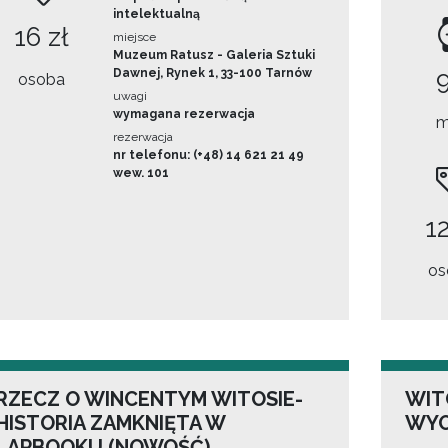
intelektualną
16 zł
miejsce
Muzeum Ratusz - Galeria Sztuki
Dawnej, Rynek 1, 33-100 Tarnów
osoba
uwagi
wymagana rezerwacja
m
rezerwacja
nr telefonu: (+48) 14 621 21 49
wew. 101
12
os
RZECZ O WINCENTYM WITOSIE-
WIT
HISTORIA ZAMKNIĘTA W
WYO
LAPBOOKU (NOWOŚĆ)