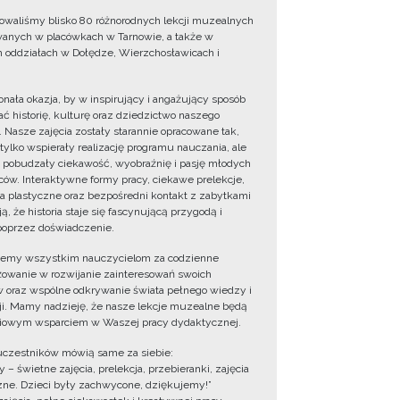
owaliśmy blisko 80 różnorodnych lekcji muzealnych
wanych w placówkach w Tarnowie, a także w
 oddziałach w Dołędze, Wierzchosławicach i
onała okazja, by w inspirujący i angażujący sposób
ć historię, kulturę oraz dziedzictwo naszego
. Nasze zajęcia zostały starannie opracowane tak,
 tylko wspierały realizację programu nauczania, ale
 pobudzały ciekawość, wyobraźnię i pasję młodych
ów. Interaktywne formy pracy, ciekawe prelekcje,
ia plastyczne oraz bezpośredni kontakt z zabytkami
ą, że historia staje się fascynującą przygodą i
oprzez doświadczenie.
jemy wszystkim nauczycielom za codzienne
owanie w rozwijanie zainteresowań swoich
 oraz wspólne odkrywanie świata pełnego wiedzy i
cji. Mamy nadzieję, że nasze lekcje muzealne będą
iowym wsparciem w Waszej pracy dydaktycznej.
uczestników mówią same za siebie:
 – świetne zajęcia, prelekcja, przebieranki, zajęcia
zne. Dzieci były zachwycone, dziękujemy!”