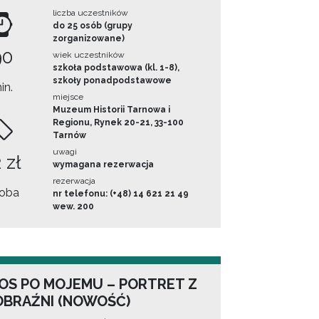
liczba uczestników
do 25 osób (grupy
zorganizowane)
90
wiek uczestników
szkoła podstawowa (kl. 1-8),
szkoły ponadpodstawowe
in.
miejsce
Muzeum Historii Tarnowa i
Regionu, Rynek 20-21, 33-100
Tarnów
uwagi
 zł
wymagana rezerwacja
rezerwacja
oba
nr telefonu: (+48) 14 621 21 49
wew. 200
OS PO MOJEMU – PORTRET Z
BRAŹNI (NOWOŚĆ)