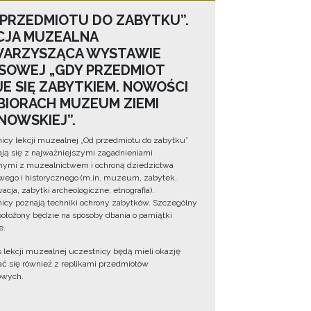
 PRZEDMIOTU DO ZABYTKU”.
CJA MUZEALNA
ARZYSZĄCA WYSTAWIE
SOWEJ „GDY PRZEDMIOT
JE SIĘ ZABYTKIEM. NOWOŚCI
BIORACH MUZEUM ZIEMI
NOWSKIEJ”.
icy lekcji muzealnej „Od przedmiotu do zabytku”
ją się z najważniejszymi zagadnieniami
ymi z muzealnictwem i ochroną dziedzictwa
wego i historycznego (m.in. muzeum, zabytek,
cja, zabytki archeologiczne, etnografia).
icy poznają techniki ochrony zabytków. Szczególny
położony będzie na sposoby dbania o pamiątki
e.
 lekcji muzealnej uczestnicy będą mieli okazję
ć się również z replikami przedmiotów
owych.