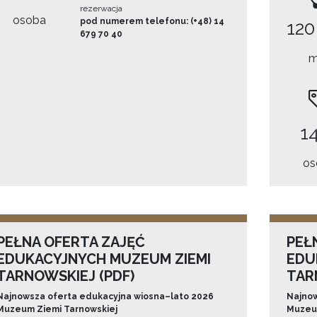
rezerwacja
osoba
pod numerem telefonu: (+48) 14
120
679 70 40
m
14
os
PEŁNA OFERTA ZAJĘĆ
PEŁ
EDUKACYJNYCH MUZEUM ZIEMI
EDU
TARNOWSKIEJ (PDF)
TAR
Najnowsza oferta edukacyjna wiosna–lato 2026
Najnow
Muzeum Ziemi Tarnowskiej
Muzeum