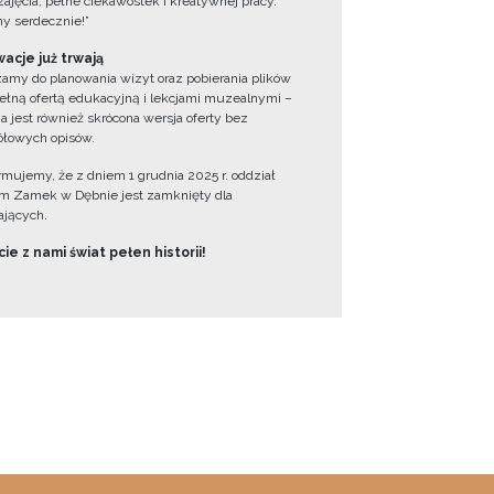
zajęcia, pełne ciekawostek i kreatywnej pracy.
y serdecznie!”
acje już trwają
amy do planowania wizyt oraz pobierania plików
ełną ofertą edukacyjną i lekcjami muzealnymi –
a jest również skrócona wersja oferty bez
łowych opisów.
ormujemy, że z dniem 1 grudnia 2025 r. oddział
 Zamek w Dębnie jest zamknięty dla
jących.
ie z nami świat pełen historii!