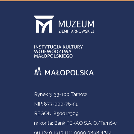
Informacje kontaktowe
Rynek 3, 33-100 Tarnów
NIP: 873-000-76-51
REGON: 850012309
nr konta: Bank PEKAO S.A. O/Tarnów
96 1240 1910 1111 0000 0898 4744