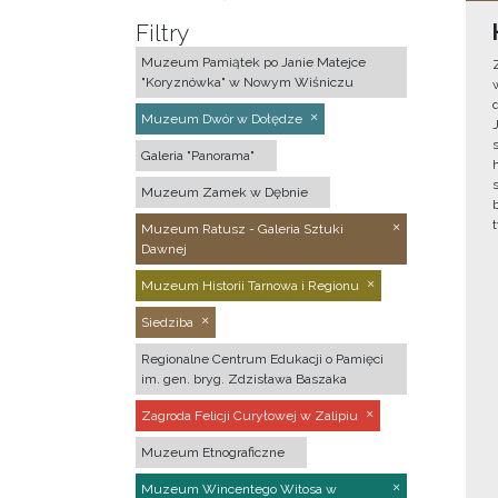
Filtry
Muzeum Pamiątek po Janie Matejce
"Koryznówka" w Nowym Wiśniczu
Muzeum Dwór w Dołędze
Galeria "Panorama"
Muzeum Zamek w Dębnie
Muzeum Ratusz - Galeria Sztuki
Dawnej
Muzeum Historii Tarnowa i Regionu
Siedziba
Regionalne Centrum Edukacji o Pamięci
im. gen. bryg. Zdzisława Baszaka
Zagroda Felicji Curyłowej w Zalipiu
Muzeum Etnograficzne
Muzeum Wincentego Witosa w