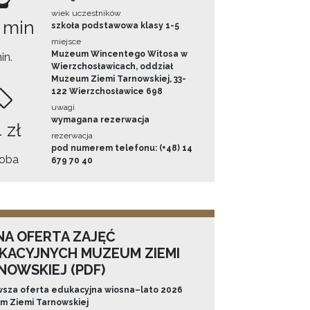
wiek uczestników
 min
szkoła podstawowa klasy 1-5
miejsce
Muzeum Wincentego Witosa w
in.
Wierzchosławicach, oddział
Muzeum Ziemi Tarnowskiej, 33-
122 Wierzchosławice 698
uwagi
wymagana rezerwacja
 zł
rezerwacja
pod numerem telefonu: (+48) 14
oba
679 70 40
NA OFERTA ZAJĘĆ
KACYJNYCH MUZEUM ZIEMI
NOWSKIEJ (PDF)
sza oferta edukacyjna wiosna–lato 2026
 Ziemi Tarnowskiej