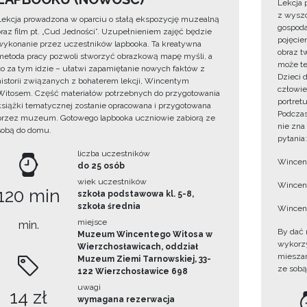
Lekcja 
z wyszc
Lekcja prowadzona w oparciu o stałą ekspozycję muzealną
gospoda
oraz film pt. „Cud Jedności”. Uzupełnieniem zajęć będzie
pojęciem
wykonanie przez uczestników lapbooka. Ta kreatywna
obraz t
metoda pracy pozwoli stworzyć obrazkową mapę myśli, a
może te
co za tym idzie – ułatwi zapamiętanie nowych faktów z
Dzieci 
historii związanych z bohaterem lekcji, Wincentym
człowie
Witosem. Część materiałów potrzebnych do przygotowania
portret
książki tematycznej zostanie opracowana i przygotowana
Podczas
przez muzeum. Gotowego lapbooka uczniowie zabiorą ze
nie zna
sobą do domu.
pytania:
liczba uczestników
Wincent
do 25 osób
wiek uczestników
Wincent
120 min
szkoła podstawowa kl. 5-8,
szkoła średnia
Wincent
miejsce
min.
By dać 
Muzeum Wincentego Witosa w
wykorzys
Wierzchosławicach, oddział
mieszan
Muzeum Ziemi Tarnowskiej, 33-
ze sobą
122 Wierzchosławice 698
uwagi
14 zł
wymagana rezerwacja