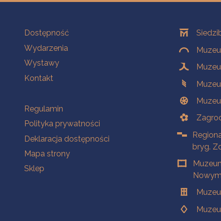
Na skróty
Oddziały
Dostępność
Siedzi
Wydarzenia
Muzeum
Wystawy
Muzeum
Kontakt
Muzeu
Muzeu
Na skróty
Regulamin
Zagrod
Polityka prywatności
Regiona
Deklaracja dostępności
bryg. Z
Mapa strony
Muzeum
Sklep
Nowym 
Muzeu
Muzeu