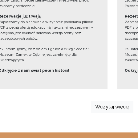
„Super zajęcia, pełne ciekawostek i kreatywnej pracy.
„Super 
Polecamy serdecznie!”
Polecam
Rezerwacje już trwają
Rezerw
Zapraszamy do planowania wizyt oraz pobierania plików
Zaprasz
PDF z pełną ofertą edukacyjną i lekcjami muzealnymi –
PDF z p
dostępna jest również skrócona wersja oferty bez
dostępn
szczegółowych opisów.
szczegó
PS. Informujemy, że z dniem 1 grudnia 2025 r. oddział
PS. Inf
Muzeum Zamek w Dębnie jest zamknięty dla
Muzeum
zwiedzających.
zwiedza
Odkryjcie z nami świat pełen historii!
Odkryjc
Wczytaj więcej