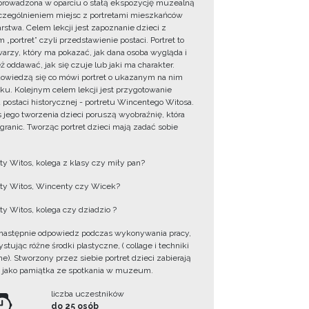
prowadzona w oparciu o stałą ekspozycję muzealną
zególnieniem miejsc z portretami mieszkańców
rstwa. Celem lekcji jest zapoznanie dzieci z
 „portret” czyli przedstawienie postaci. Portret to
warzy, który ma pokazać, jak dana osoba wygląda i
ż oddawać, jak się czuje lub jaki ma charakter.
dowiedzą się co mówi portret o ukazanym na nim
ku. Kolejnym celem lekcji jest przygotowanie
u postaci historycznej - portretu Wincentego Witosa.
 jego tworzenia dzieci poruszą wyobraźnię, która
 granic. Tworząc portret dzieci mają zadać sobie
y Witos, kolega z klasy czy miły pan?
y Witos, Wincenty czy Wicek?
y Witos, kolega czy dziadzio ?
następnie odpowiedz podczas wykonywania pracy,
tując różne środki plastyczne, ( collage i techniki
e). Stworzony przez siebie portret dzieci zabierają
 jako pamiątka ze spotkania w muzeum.
liczba uczestników
do 25 osób