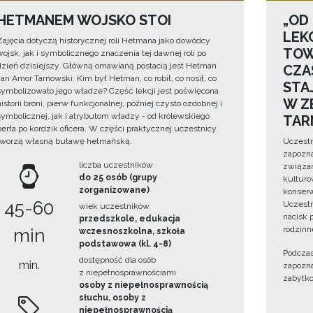
HETMANEM WOJSKO STOI
„OD
LEK
Zajęcia dotyczą historycznej roli Hetmana jako dowódcy
TOW
wojsk, jak i symbolicznego znaczenia tej dawnej roli po
dzień dzisiejszy. Główną omawianą postacią jest Hetman
CZA
Jan Amor Tarnowski. Kim był Hetman, co robił, co nosił, co
STA
symbolizowało jego władze? Część lekcji jest poświęcona
W Z
historii broni, pierw funkcjonalnej, później czysto ozdobnej i
symbolicznej, jak i atrybutom władzy - od królewskiego
TAR
berła po kordzik oficera. W części praktycznej uczestnicy
tworzą własną buławę hetmańską.
Uczestn
zapozna
liczba uczestników
związan
do 25 osób (grupy
kulturo
zorganizowane)
konserwa
45-60
Uczestn
wiek uczestników
nacisk 
przedszkole, edukacja
rodzinn
min
wczesnoszkolna, szkoła
podstawowa (kl. 4-8)
Podczas
dostępność dla osób
min.
zapozna
z niepełnosprawnościami
zabytk
osoby z niepełnosprawnością
słuchu, osoby z
niepełnosprawnością