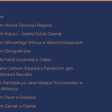
ba
 Historii Tarnowa i Regionu
 Ratusz - Galeria Sztuki Dawnej
m Wincentego Witosa w Wierzchosławicach
m Etnograficzne
a Felicji Curyłowej w Zalipiu
lne Centrum Edukacji o Pamięci im. gen.
dzisława Baszaka
 Pamiątek po Janie Matejce "Koryznówka" w
Wiśniczu
m Dwór w Dołędze
m Zamek w Dębnie