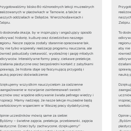
Przygotowaliśmy blisko 80 różnorodnych lekcji muzealnych
Przygot
realizowanych w placówkach w Tarnowie, a także w
realizo
naszych oddziałach w Dołędze, Wierzchosławicach i
naszych
Zalipiu.
Zalipiu.
To doskonała okazja, by w inspirujący i angażujący sposób
To dosk
odkrywać historię, kulturę oraz dziedzictwo naszego
odkrywa
regionu. Nasze zajęcia zostały starannie opracowane tak,
regionu
aby nie tylko wspierały realizację programu nauczania, ale
aby nie
również pobudzały ciekawość, wyobraźnię i pasję młodych
również
odkrywców. Interaktywne formy pracy, ciekawe prelekcje,
odkrywc
działania plastyczne oraz bezpośredni kontakt z zabytkami
działan
sprawiają, że historia staje się fascynującą przygodą i
sprawiaj
nauką poprzez doświadczenie.
nauką p
Dziękujemy wszystkim nauczycielom za codzienne
Dzięku
zaangażowanie w rozwijanie zainteresowań swoich
zaangaż
uczniów oraz wspólne odkrywanie świata pełnego wiedzy i
uczniów
inspiracji. Mamy nadzieję, że nasze lekcje muzealne będą
inspira
wartościowym wsparciem w Waszej pracy dydaktycznej.
wartośc
Opinie uczestników mówią same za siebie:
Opinie 
„Byliśmy – świetne zajęcia, prelekcja, przebieranki, zajęcia
„Byliśmy
plastyczne. Dzieci były zachwycone, dziękujemy!”
plastyc