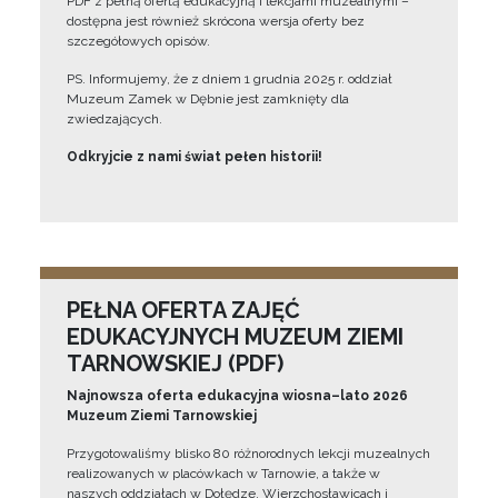
PDF z pełną ofertą edukacyjną i lekcjami muzealnymi –
dostępna jest również skrócona wersja oferty bez
szczegółowych opisów.
PS. Informujemy, że z dniem 1 grudnia 2025 r. oddział
Muzeum Zamek w Dębnie jest zamknięty dla
zwiedzających.
Odkryjcie z nami świat pełen historii!
PEŁNA OFERTA ZAJĘĆ
EDUKACYJNYCH MUZEUM ZIEMI
TARNOWSKIEJ (PDF)
Najnowsza oferta edukacyjna wiosna–lato 2026
Muzeum Ziemi Tarnowskiej
Przygotowaliśmy blisko 80 różnorodnych lekcji muzealnych
realizowanych w placówkach w Tarnowie, a także w
naszych oddziałach w Dołędze, Wierzchosławicach i