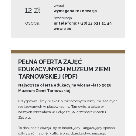
uwagi
12 zł
wymagana rezerwacja
rezerwacja
osoba
nr telefonu: (+48) 14 621 21 49
wew. 200
PEŁNA OFERTA ZAJĘĆ
EDUKACYJNYCH MUZEUM ZIEMI
TARNOWSKIEJ (PDF)
Najnowsza oferta edukacyjna wiosna–lato 2026
Muzeum Ziemi Tarnowskiej
Przygotowaliśmy blisko 80 różnorodnych lekcji muzealnych
realizowanych w placówkach w Tarnowie, a także w
naszych oddziałach w Dołędze, Wierzchosławicach i
Zalipiu.
To doskonała okazja, by w inspirujący i angażujący sposób
odkrywać historię, kulturę oraz dziedzictwo naszego