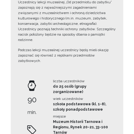
Uczestnicy lekcji muzealnej „Od przedmiotu do zabytku”
zapoznają się z najważniejszymi zagadnieniami
związanymi z muzealnictwem i ochroną dziedzictwa
kulturowego i historycznego (m.in. muzeum, zabytek,
konserwacja, zabytki archeologiczne, etnografia).
Uczestnicy poznają techniki ochrony zabytków. Szczególny
nacisk położony będzie na sposoby dbania o pamiątki
rodzinne.
Podczas lekcji muzealnej uczestnicy będą mieli okazję
zapoznać się również z replikami przedmiotów
zabytkowych.
liczba uczestników
do 25 osób (grupy
zorganizowane)
90
wiek uczestników
szkoła podstawowa (kl. 1-8),
szkoły ponadpodstawowe
min.
miejsce
Muzeum Historii Tarnowa i
Regionu, Rynek 20-21, 33-100
Tarnów