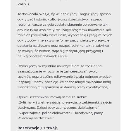
Zalipiu.
To doskonała okazja, by w inspirujący i angażujący sposób
odkrywać historię, kulturę oraz dziedzictwo naszego
regionu. Nasze zajęcia zostały starannie opracowane tak,
aby nie tylko wspierały realizację programu nauczania, ale
również pobudzały ciekawość, wyobraźnię i pasję młodych
odkrywców. Interaktywne formy pracy, ciekawe prelekcje,
działania plastyczne oraz bezpośredni kontakt z zabytkami
sprawiają, że historia staje się fascynującą przygodą i
nauką poprzez doświadczenie.
Dziękujemy wszystkim nauczycielom za codzienne
zaangażowanie w rozwijanie zainteresowań swoich
uczniów oraz wspólne odkrywanie świata pełnego wiedzy i
inspiracji. Mamy nadzieję, że nasze lekcje muzealne będą
wartościowym wsparciem w Waszej pracy dydaktycznej.
Opinie uczestników mówią same za siebie:
„Byliśmy – świetne zajęcia, prelekcja, przebieranki, zajęcia
plastyczne. Dzieci były zachwycone, dziękujemy!”
„Super zajęcia, pełne ciekawostek i kreatywnej pracy.
Polecamy serdecznie!”
Rezerwacje już trwają