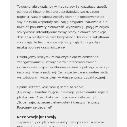
To doskonała okazja, by w inspirujący i angażujący sposób
odkrywać historię, kulturę oraz dziedzictwo naszego
regionu. Nasze zajęcia zostały starannie opracowane tak,
aby nie tylko wspierały realizację programu nauczania, ale
również pobudzały ciekawość, wyobraźnię i pasję młodych
odkrywców. Interaktywne formy pracy, ciekawe prelekcje,
działania plastyczne oraz bezpośredni kontakt z zabytkami
sprawiają, że historia staje się fascynującą przygodą i
nauką poprzez doświadczenie.
Dziękujemy wszystkim nauczycielom za codzienne
zaangażowanie w rozwijanie zainteresowań swoich
uczniów oraz wspólne odkrywanie świata pełnego wiedzy i
inspiracji. Mamy nadzieję, że nasze lekcje muzealne będą
wartościowym wsparciem w Waszej pracy dydaktycznej.
Opinie uczestników mówią same za siebie:
„Byliśmy – świetne zajęcia, prelekcja, przebieranki, zajęcia
plastyczne. Dzieci były zachwycone, dziękujemy!”
„Super zajęcia, pełne ciekawostek i kreatywnej pracy.
Polecamy serdecznie!”
Rezerwacje już trwają
Zapraszamy do planowania wizyt oraz pobierania plików