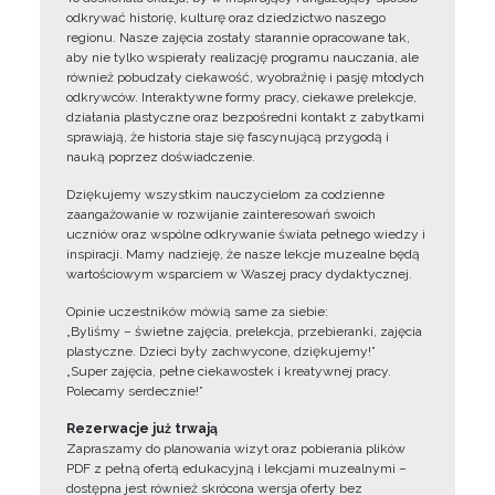
odkrywać historię, kulturę oraz dziedzictwo naszego
regionu. Nasze zajęcia zostały starannie opracowane tak,
aby nie tylko wspierały realizację programu nauczania, ale
również pobudzały ciekawość, wyobraźnię i pasję młodych
odkrywców. Interaktywne formy pracy, ciekawe prelekcje,
działania plastyczne oraz bezpośredni kontakt z zabytkami
sprawiają, że historia staje się fascynującą przygodą i
nauką poprzez doświadczenie.
Dziękujemy wszystkim nauczycielom za codzienne
zaangażowanie w rozwijanie zainteresowań swoich
uczniów oraz wspólne odkrywanie świata pełnego wiedzy i
inspiracji. Mamy nadzieję, że nasze lekcje muzealne będą
wartościowym wsparciem w Waszej pracy dydaktycznej.
Opinie uczestników mówią same za siebie:
„Byliśmy – świetne zajęcia, prelekcja, przebieranki, zajęcia
plastyczne. Dzieci były zachwycone, dziękujemy!”
„Super zajęcia, pełne ciekawostek i kreatywnej pracy.
Polecamy serdecznie!”
Rezerwacje już trwają
Zapraszamy do planowania wizyt oraz pobierania plików
PDF z pełną ofertą edukacyjną i lekcjami muzealnymi –
dostępna jest również skrócona wersja oferty bez