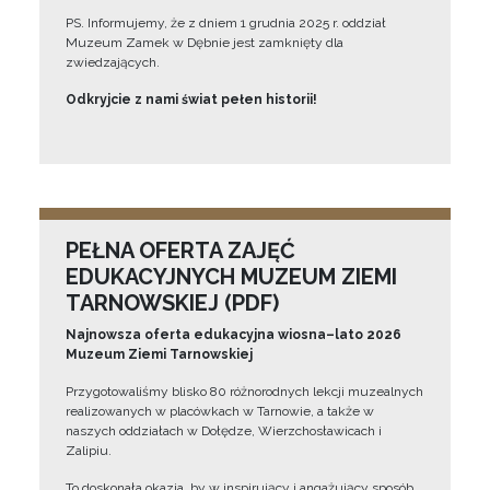
PS. Informujemy, że z dniem 1 grudnia 2025 r. oddział
Muzeum Zamek w Dębnie jest zamknięty dla
zwiedzających.
Odkryjcie z nami świat pełen historii!
PEŁNA OFERTA ZAJĘĆ
EDUKACYJNYCH MUZEUM ZIEMI
TARNOWSKIEJ (PDF)
Najnowsza oferta edukacyjna wiosna–lato 2026
Muzeum Ziemi Tarnowskiej
Przygotowaliśmy blisko 80 różnorodnych lekcji muzealnych
realizowanych w placówkach w Tarnowie, a także w
naszych oddziałach w Dołędze, Wierzchosławicach i
Zalipiu.
To doskonała okazja, by w inspirujący i angażujący sposób