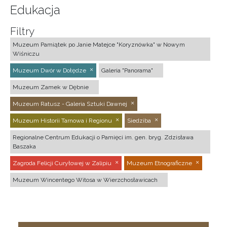
Edukacja
Filtry
Muzeum Pamiątek po Janie Matejce "Koryznówka" w Nowym
Wiśniczu
Muzeum Dwór w Dołędze
Galeria "Panorama"
Muzeum Zamek w Dębnie
Muzeum Ratusz - Galeria Sztuki Dawnej
Muzeum Historii Tarnowa i Regionu
Siedziba
Regionalne Centrum Edukacji o Pamięci im. gen. bryg. Zdzisława
Baszaka
Zagroda Felicji Curyłowej w Zalipiu
Muzeum Etnograficzne
Muzeum Wincentego Witosa w Wierzchosławicach