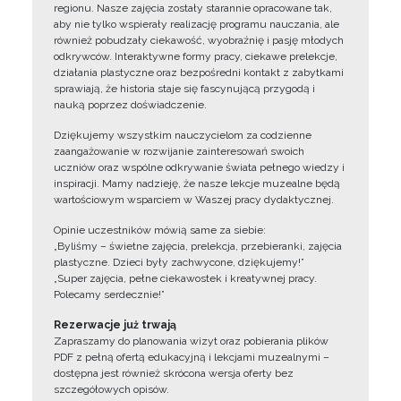
regionu. Nasze zajęcia zostały starannie opracowane tak,
aby nie tylko wspierały realizację programu nauczania, ale
również pobudzały ciekawość, wyobraźnię i pasję młodych
odkrywców. Interaktywne formy pracy, ciekawe prelekcje,
działania plastyczne oraz bezpośredni kontakt z zabytkami
sprawiają, że historia staje się fascynującą przygodą i
nauką poprzez doświadczenie.
Dziękujemy wszystkim nauczycielom za codzienne
zaangażowanie w rozwijanie zainteresowań swoich
uczniów oraz wspólne odkrywanie świata pełnego wiedzy i
inspiracji. Mamy nadzieję, że nasze lekcje muzealne będą
wartościowym wsparciem w Waszej pracy dydaktycznej.
Opinie uczestników mówią same za siebie:
„Byliśmy – świetne zajęcia, prelekcja, przebieranki, zajęcia
plastyczne. Dzieci były zachwycone, dziękujemy!”
„Super zajęcia, pełne ciekawostek i kreatywnej pracy.
Polecamy serdecznie!”
Rezerwacje już trwają
Zapraszamy do planowania wizyt oraz pobierania plików
PDF z pełną ofertą edukacyjną i lekcjami muzealnymi –
dostępna jest również skrócona wersja oferty bez
szczegółowych opisów.