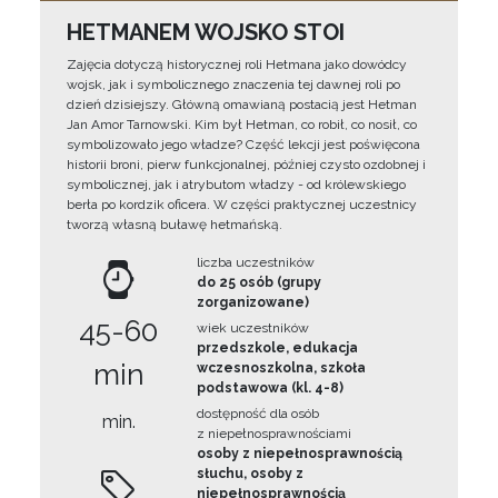
HETMANEM WOJSKO STOI
Zajęcia dotyczą historycznej roli Hetmana jako dowódcy
wojsk, jak i symbolicznego znaczenia tej dawnej roli po
dzień dzisiejszy. Główną omawianą postacią jest Hetman
Jan Amor Tarnowski. Kim był Hetman, co robił, co nosił, co
symbolizowało jego władze? Część lekcji jest poświęcona
historii broni, pierw funkcjonalnej, później czysto ozdobnej i
symbolicznej, jak i atrybutom władzy - od królewskiego
berła po kordzik oficera. W części praktycznej uczestnicy
tworzą własną buławę hetmańską.
liczba uczestników
do 25 osób (grupy
zorganizowane)
45-60
wiek uczestników
przedszkole, edukacja
min
wczesnoszkolna, szkoła
podstawowa (kl. 4-8)
dostępność dla osób
min.
z niepełnosprawnościami
osoby z niepełnosprawnością
słuchu, osoby z
niepełnosprawnością