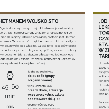
HETMANEM WOJSKO STOI
„OD
LEK
Zajęcia dotyczą historycznej roli Hetmana jako dowódcy
TOW
wojsk, jak i symbolicznego znaczenia tej dawnej roli po
dzień dzisiejszy. Główną omawianą postacią jest Hetman
CZA
Jan Amor Tarnowski. Kim był Hetman, co robił, co nosił, co
STA
symbolizowało jego władze? Część lekcji jest poświęcona
W Z
historii broni, pierw funkcjonalnej, później czysto ozdobnej i
symbolicznej, jak i atrybutom władzy - od królewskiego
TAR
berła po kordzik oficera. W części praktycznej uczestnicy
tworzą własną buławę hetmańską.
Uczestn
zapozna
liczba uczestników
związan
do 25 osób (grupy
kulturo
zorganizowane)
konserwa
45-60
Uczestn
wiek uczestników
nacisk 
przedszkole, edukacja
rodzinn
min
wczesnoszkolna, szkoła
podstawowa (kl. 4-8)
Podczas
dostępność dla osób
min.
zapozna