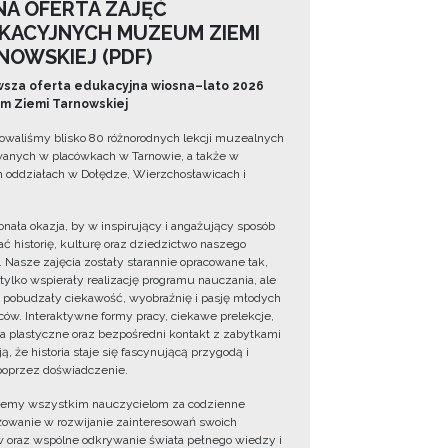
NA OFERTA ZAJĘĆ
KACYJNYCH MUZEUM ZIEMI
NOWSKIEJ (PDF)
sza oferta edukacyjna wiosna–lato 2026
 Ziemi Tarnowskiej
owaliśmy blisko 80 różnorodnych lekcji muzealnych
wanych w placówkach w Tarnowie, a także w
 oddziałach w Dołędze, Wierzchosławicach i
onała okazja, by w inspirujący i angażujący sposób
ć historię, kulturę oraz dziedzictwo naszego
. Nasze zajęcia zostały starannie opracowane tak,
 tylko wspierały realizację programu nauczania, ale
 pobudzały ciekawość, wyobraźnię i pasję młodych
ów. Interaktywne formy pracy, ciekawe prelekcje,
ia plastyczne oraz bezpośredni kontakt z zabytkami
ą, że historia staje się fascynującą przygodą i
oprzez doświadczenie.
jemy wszystkim nauczycielom za codzienne
owanie w rozwijanie zainteresowań swoich
 oraz wspólne odkrywanie świata pełnego wiedzy i