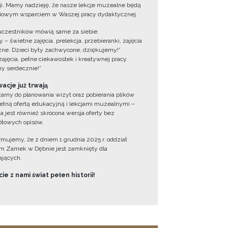
cji. Mamy nadzieję, że nasze lekcje muzealne będą
iowym wsparciem w Waszej pracy dydaktycznej.
uczestników mówią same za siebie:
 – świetne zajęcia, prelekcja, przebieranki, zajęcia
zne. Dzieci były zachwycone, dziękujemy!”
zajęcia, pełne ciekawostek i kreatywnej pracy.
y serdecznie!”
acje już trwają
amy do planowania wizyt oraz pobierania plików
ełną ofertą edukacyjną i lekcjami muzealnymi –
a jest również skrócona wersja oferty bez
łowych opisów.
ormujemy, że z dniem 1 grudnia 2025 r. oddział
 Zamek w Dębnie jest zamknięty dla
jących.
ie z nami świat pełen historii!