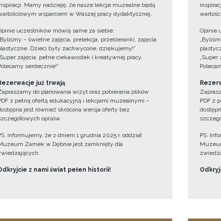
inspiracji. Mamy nadzieję, że nasze lekcje muzealne będą
inspira
wartościowym wsparciem w Waszej pracy dydaktycznej.
wartośc
Opinie uczestników mówią same za siebie:
Opinie 
„Byliśmy – świetne zajęcia, prelekcja, przebieranki, zajęcia
„Byliśmy
plastyczne. Dzieci były zachwycone, dziękujemy!”
plastyc
„Super zajęcia, pełne ciekawostek i kreatywnej pracy.
„Super 
Polecamy serdecznie!”
Polecam
Rezerwacje już trwają
Rezerw
Zapraszamy do planowania wizyt oraz pobierania plików
Zaprasz
PDF z pełną ofertą edukacyjną i lekcjami muzealnymi –
PDF z p
dostępna jest również skrócona wersja oferty bez
dostępn
szczegółowych opisów.
szczegó
PS. Informujemy, że z dniem 1 grudnia 2025 r. oddział
PS. Inf
Muzeum Zamek w Dębnie jest zamknięty dla
Muzeum
zwiedzających.
zwiedza
Odkryjcie z nami świat pełen historii!
Odkryjc