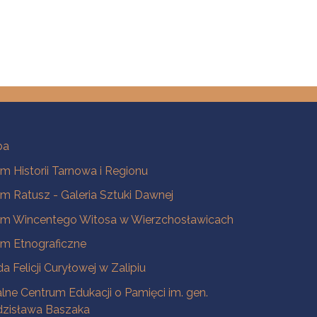
ba
 Historii Tarnowa i Regionu
 Ratusz - Galeria Sztuki Dawnej
m Wincentego Witosa w Wierzchosławicach
m Etnograficzne
a Felicji Curyłowej w Zalipiu
lne Centrum Edukacji o Pamięci im. gen.
dzisława Baszaka