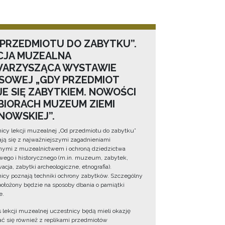
 PRZEDMIOTU DO ZABYTKU”.
CJA MUZEALNA
ARZYSZĄCA WYSTAWIE
SOWEJ „GDY PRZEDMIOT
JE SIĘ ZABYTKIEM. NOWOŚCI
BIORACH MUZEUM ZIEMI
NOWSKIEJ”.
icy lekcji muzealnej „Od przedmiotu do zabytku”
ją się z najważniejszymi zagadnieniami
ymi z muzealnictwem i ochroną dziedzictwa
wego i historycznego (m.in. muzeum, zabytek,
cja, zabytki archeologiczne, etnografia).
icy poznają techniki ochrony zabytków. Szczególny
położony będzie na sposoby dbania o pamiątki
e.
 lekcji muzealnej uczestnicy będą mieli okazję
ć się również z replikami przedmiotów