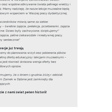
 oraz wspólne odkrywanie świata pełnego wiedzy i
cji. Mamy nadzieję, że nasze lekcje muzealne będą
iowym wsparciem w Waszej pracy dydaktycznej.
uczestników mówią same za siebie:
 – świetne zajęcia, prelekcja, przebieranki, zajęcia
zne. Dzieci były zachwycone, dziękujemy!”
zajęcia, pełne ciekawostek i kreatywnej pracy.
y serdecznie!”
acje już trwają
amy do planowania wizyt oraz pobierania plików
ełną ofertą edukacyjną i lekcjami muzealnymi –
a jest również skrócona wersja oferty bez
łowych opisów.
ormujemy, że z dniem 1 grudnia 2025 r. oddział
 Zamek w Dębnie jest zamknięty dla
jących.
ie z nami świat pełen historii!