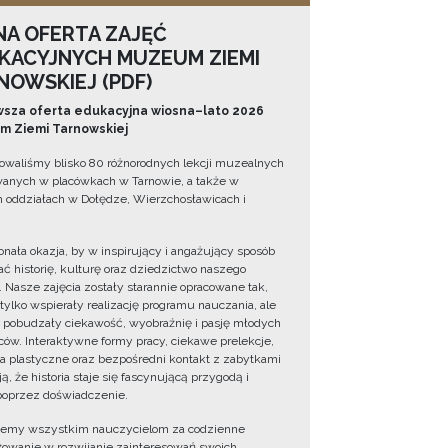
NA OFERTA ZAJĘĆ
KACYJNYCH MUZEUM ZIEMI
NOWSKIEJ (PDF)
sza oferta edukacyjna wiosna–lato 2026
 Ziemi Tarnowskiej
owaliśmy blisko 80 różnorodnych lekcji muzealnych
wanych w placówkach w Tarnowie, a także w
 oddziałach w Dołędze, Wierzchosławicach i
onała okazja, by w inspirujący i angażujący sposób
ć historię, kulturę oraz dziedzictwo naszego
. Nasze zajęcia zostały starannie opracowane tak,
 tylko wspierały realizację programu nauczania, ale
 pobudzały ciekawość, wyobraźnię i pasję młodych
ów. Interaktywne formy pracy, ciekawe prelekcje,
ia plastyczne oraz bezpośredni kontakt z zabytkami
ą, że historia staje się fascynującą przygodą i
oprzez doświadczenie.
jemy wszystkim nauczycielom za codzienne
owanie w rozwijanie zainteresowań swoich