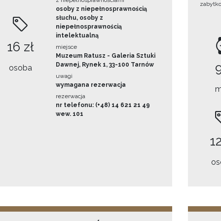
z niepełnosprawnościami
zabytk
osoby z niepełnosprawnością
słuchu, osoby z
niepełnosprawnością
intelektualną
16 zł
miejsce
Muzeum Ratusz - Galeria Sztuki
Dawnej, Rynek 1, 33-100 Tarnów
osoba
uwagi
wymagana rezerwacja
m
rezerwacja
nr telefonu: (+48) 14 621 21 49
wew. 101
12
os