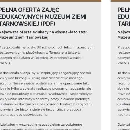
PEŁNA OFERTA ZAJĘĆ
PEŁ
EDUKACYJNYCH MUZEUM ZIEMI
EDU
TARNOWSKIEJ (PDF)
TAR
Najnowsza oferta edukacyjna wiosna–lato 2026
Najnow
Muzeum Ziemi Tarnowskiej
Muzeum
Przygotowaliśmy blisko 80 różnorodnych lekcji muzealnych
Przygot
realizowanych w placówkach w Tarnowie, a także w
realizo
naszych oddziałach w Dołędze, Wierzchosławicach i
naszych
Zalipiu.
Zalipiu.
To doskonała okazja, by w inspirujący i angażujący sposób
To dosk
odkrywać historię, kulturę oraz dziedzictwo naszego
odkrywa
regionu. Nasze zajęcia zostały starannie opracowane tak,
regionu
aby nie tylko wspierały realizację programu nauczania, ale
aby nie
również pobudzały ciekawość, wyobraźnię i pasję młodych
również
odkrywców. Interaktywne formy pracy, ciekawe prelekcje,
odkrywc
działania plastyczne oraz bezpośredni kontakt z zabytkami
działan
sprawiają, że historia staje się fascynującą przygodą i
sprawiaj
nauką poprzez doświadczenie.
nauką p
Dziękujemy wszystkim nauczycielom za codzienne
Dzięku
zaangażowanie w rozwijanie zainteresowań swoich
zaangaż