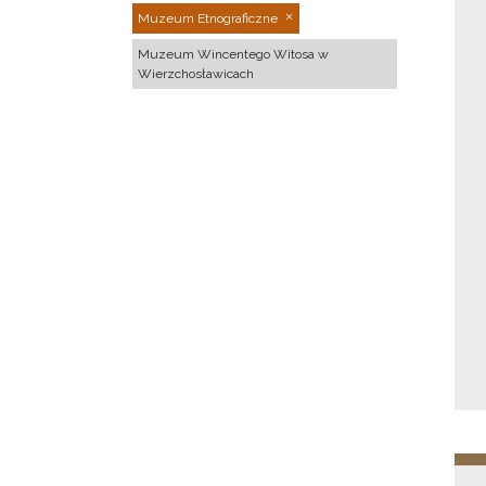
Muzeum Etnograficzne
Muzeum Wincentego Witosa w
Wierzchosławicach