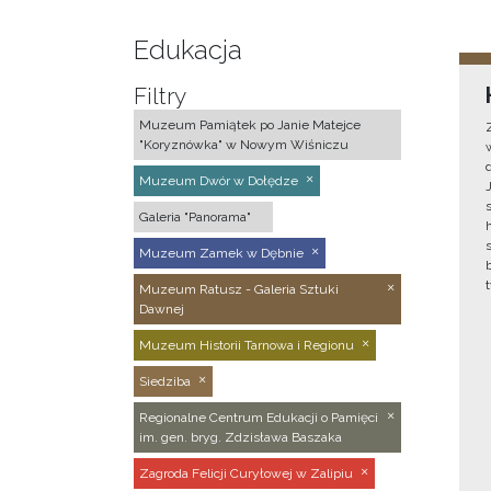
Edukacja
Filtry
Muzeum Pamiątek po Janie Matejce
"Koryznówka" w Nowym Wiśniczu
Muzeum Dwór w Dołędze
Galeria "Panorama"
Muzeum Zamek w Dębnie
Muzeum Ratusz - Galeria Sztuki
Dawnej
Muzeum Historii Tarnowa i Regionu
Siedziba
Regionalne Centrum Edukacji o Pamięci
im. gen. bryg. Zdzisława Baszaka
Zagroda Felicji Curyłowej w Zalipiu