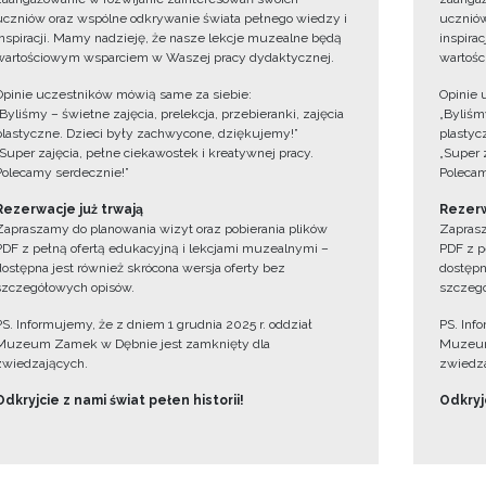
uczniów oraz wspólne odkrywanie świata pełnego wiedzy i
uczniów
inspiracji. Mamy nadzieję, że nasze lekcje muzealne będą
inspira
wartościowym wsparciem w Waszej pracy dydaktycznej.
wartośc
Opinie uczestników mówią same za siebie:
Opinie 
„Byliśmy – świetne zajęcia, prelekcja, przebieranki, zajęcia
„Byliśmy
plastyczne. Dzieci były zachwycone, dziękujemy!”
plastyc
„Super zajęcia, pełne ciekawostek i kreatywnej pracy.
„Super 
Polecamy serdecznie!”
Polecam
Rezerwacje już trwają
Rezerw
Zapraszamy do planowania wizyt oraz pobierania plików
Zaprasz
PDF z pełną ofertą edukacyjną i lekcjami muzealnymi –
PDF z p
dostępna jest również skrócona wersja oferty bez
dostępn
szczegółowych opisów.
szczegó
PS. Informujemy, że z dniem 1 grudnia 2025 r. oddział
PS. Inf
Muzeum Zamek w Dębnie jest zamknięty dla
Muzeum
zwiedzających.
zwiedza
Odkryjcie z nami świat pełen historii!
Odkryjc