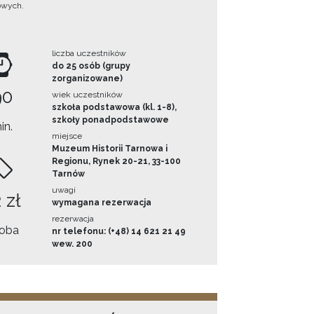
owych.
liczba uczestników
do 25 osób (grupy
zorganizowane)
90
wiek uczestników
szkoła podstawowa (kl. 1-8),
szkoły ponadpodstawowe
in.
miejsce
Muzeum Historii Tarnowa i
Regionu, Rynek 20-21, 33-100
Tarnów
uwagi
 zł
wymagana rezerwacja
rezerwacja
oba
nr telefonu: (+48) 14 621 21 49
wew. 200