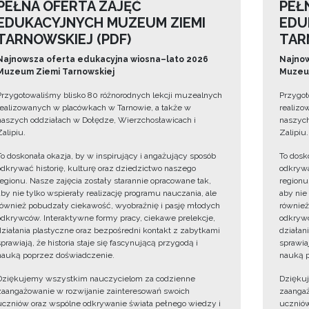
PEŁNA OFERTA ZAJĘĆ
PEŁ
EDUKACYJNYCH MUZEUM ZIEMI
EDU
TARNOWSKIEJ (PDF)
TAR
Najnowsza oferta edukacyjna wiosna–lato 2026
Najnow
Muzeum Ziemi Tarnowskiej
Muzeum
Przygotowaliśmy blisko 80 różnorodnych lekcji muzealnych
Przygot
realizowanych w placówkach w Tarnowie, a także w
realizo
naszych oddziałach w Dołędze, Wierzchosławicach i
naszych
Zalipiu.
Zalipiu.
To doskonała okazja, by w inspirujący i angażujący sposób
To dosk
odkrywać historię, kulturę oraz dziedzictwo naszego
odkrywa
regionu. Nasze zajęcia zostały starannie opracowane tak,
regionu
aby nie tylko wspierały realizację programu nauczania, ale
aby nie
również pobudzały ciekawość, wyobraźnię i pasję młodych
również
odkrywców. Interaktywne formy pracy, ciekawe prelekcje,
odkrywc
działania plastyczne oraz bezpośredni kontakt z zabytkami
działan
sprawiają, że historia staje się fascynującą przygodą i
sprawiaj
nauką poprzez doświadczenie.
nauką p
Dziękujemy wszystkim nauczycielom za codzienne
Dzięku
zaangażowanie w rozwijanie zainteresowań swoich
zaangaż
uczniów oraz wspólne odkrywanie świata pełnego wiedzy i
uczniów