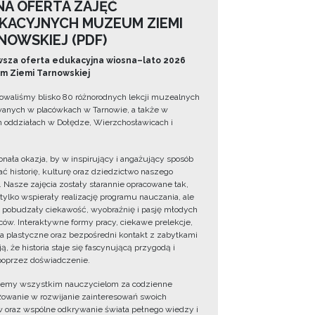
NA OFERTA ZAJĘĆ
KACYJNYCH MUZEUM ZIEMI
NOWSKIEJ (PDF)
sza oferta edukacyjna wiosna–lato 2026
 Ziemi Tarnowskiej
owaliśmy blisko 80 różnorodnych lekcji muzealnych
wanych w placówkach w Tarnowie, a także w
 oddziałach w Dołędze, Wierzchosławicach i
onała okazja, by w inspirujący i angażujący sposób
ć historię, kulturę oraz dziedzictwo naszego
. Nasze zajęcia zostały starannie opracowane tak,
 tylko wspierały realizację programu nauczania, ale
 pobudzały ciekawość, wyobraźnię i pasję młodych
ów. Interaktywne formy pracy, ciekawe prelekcje,
ia plastyczne oraz bezpośredni kontakt z zabytkami
ą, że historia staje się fascynującą przygodą i
oprzez doświadczenie.
jemy wszystkim nauczycielom za codzienne
owanie w rozwijanie zainteresowań swoich
 oraz wspólne odkrywanie świata pełnego wiedzy i