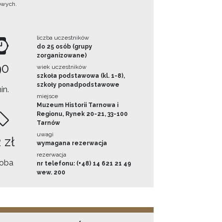
owych.
liczba uczestników
do 25 osób (grupy
zorganizowane)
90
wiek uczestników
szkoła podstawowa (kl. 1-8),
szkoły ponadpodstawowe
in.
miejsce
Muzeum Historii Tarnowa i
Regionu, Rynek 20-21, 33-100
Tarnów
uwagi
 zł
wymagana rezerwacja
rezerwacja
oba
nr telefonu: (+48) 14 621 21 49
wew. 200