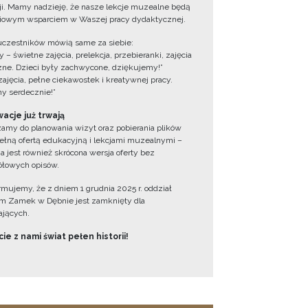
cji. Mamy nadzieję, że nasze lekcje muzealne będą
iowym wsparciem w Waszej pracy dydaktycznej.
uczestników mówią same za siebie:
 – świetne zajęcia, prelekcja, przebieranki, zajęcia
zne. Dzieci były zachwycone, dziękujemy!”
zajęcia, pełne ciekawostek i kreatywnej pracy.
y serdecznie!”
acje już trwają
amy do planowania wizyt oraz pobierania plików
ełną ofertą edukacyjną i lekcjami muzealnymi –
a jest również skrócona wersja oferty bez
łowych opisów.
ormujemy, że z dniem 1 grudnia 2025 r. oddział
 Zamek w Dębnie jest zamknięty dla
jących.
ie z nami świat pełen historii!