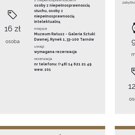
z niepełnosprawnościami
zabytk
osoby z niepełnosprawnością
słuchu, osoby z
niepełnosprawnością
intelektualną
16 zł
miejsce
Muzeum Ratusz - Galeria Sztuki
Dawnej, Rynek 1, 33-100 Tarnów
osoba
uwagi
wymagana rezerwacja
m
rezerwacja
nr telefonu: (+48) 14 621 21 49
wew. 101
12
os