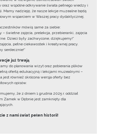
 oraz wspólne odkrywanie świata pełnego wiedzy i
cji. Mamy nadzieję, że nasze lekcje muzealne będą
iowym wsparciem w Waszej pracy dydaktycznej.
uczestników mówią same za siebie:
 – świetne zajęcia, prelekcja, przebieranki, zajęcia
zne. Dzieci były zachwycone, dziękujemy!”
zajęcia, pełne ciekawostek i kreatywnej pracy.
y serdecznie!”
acje już trwają
amy do planowania wizyt oraz pobierania plików
ełną ofertą edukacyjną i lekcjami muzealnymi –
a jest również skrócona wersja oferty bez
łowych opisów.
ormujemy, że z dniem 1 grudnia 2025 r. oddział
 Zamek w Dębnie jest zamknięty dla
jących.
ie z nami świat pełen historii!