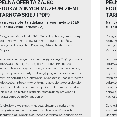
PEŁNA OFERTA ZAJĘĆ
PEŁ
EDUKACYJNYCH MUZEUM ZIEMI
EDU
TARNOWSKIEJ (PDF)
TAR
Najnowsza oferta edukacyjna wiosna–lato 2026
Najnow
Muzeum Ziemi Tarnowskiej
Muzeum
Przygotowaliśmy blisko 80 różnorodnych lekcji muzealnych
Przygot
realizowanych w placówkach w Tarnowie, a także w
realizo
naszych oddziałach w Dołędze, Wierzchosławicach i
naszych
Zalipiu.
Zalipiu.
To doskonała okazja, by w inspirujący i angażujący sposób
To dosk
odkrywać historię, kulturę oraz dziedzictwo naszego
odkrywa
regionu. Nasze zajęcia zostały starannie opracowane tak,
regionu
aby nie tylko wspierały realizację programu nauczania, ale
aby nie
również pobudzały ciekawość, wyobraźnię i pasję młodych
również
odkrywców. Interaktywne formy pracy, ciekawe prelekcje,
odkrywc
działania plastyczne oraz bezpośredni kontakt z zabytkami
działan
sprawiają, że historia staje się fascynującą przygodą i
sprawiaj
nauką poprzez doświadczenie.
nauką p
Dziękujemy wszystkim nauczycielom za codzienne
Dzięku
zaangażowanie w rozwijanie zainteresowań swoich
zaangaż
uczniów oraz wspólne odkrywanie świata pełnego wiedzy i
uczniów