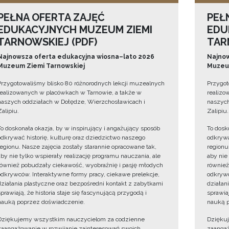
PEŁNA OFERTA ZAJĘĆ
PEŁ
EDUKACYJNYCH MUZEUM ZIEMI
EDU
TARNOWSKIEJ (PDF)
TAR
Najnowsza oferta edukacyjna wiosna–lato 2026
Najnow
Muzeum Ziemi Tarnowskiej
Muzeum
Przygotowaliśmy blisko 80 różnorodnych lekcji muzealnych
Przygot
realizowanych w placówkach w Tarnowie, a także w
realizo
naszych oddziałach w Dołędze, Wierzchosławicach i
naszych
Zalipiu.
Zalipiu.
To doskonała okazja, by w inspirujący i angażujący sposób
To dosk
odkrywać historię, kulturę oraz dziedzictwo naszego
odkrywa
regionu. Nasze zajęcia zostały starannie opracowane tak,
regionu
aby nie tylko wspierały realizację programu nauczania, ale
aby nie
również pobudzały ciekawość, wyobraźnię i pasję młodych
również
odkrywców. Interaktywne formy pracy, ciekawe prelekcje,
odkrywc
działania plastyczne oraz bezpośredni kontakt z zabytkami
działan
sprawiają, że historia staje się fascynującą przygodą i
sprawiaj
nauką poprzez doświadczenie.
nauką p
Dziękujemy wszystkim nauczycielom za codzienne
Dzięku
zaangażowanie w rozwijanie zainteresowań swoich
zaangaż