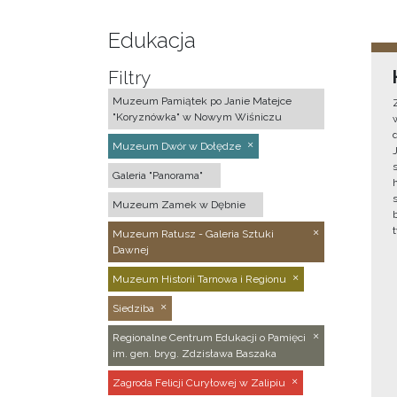
Edukacja
Filtry
Muzeum Pamiątek po Janie Matejce
"Koryznówka" w Nowym Wiśniczu
Muzeum Dwór w Dołędze
Galeria "Panorama"
Muzeum Zamek w Dębnie
Muzeum Ratusz - Galeria Sztuki
Dawnej
Muzeum Historii Tarnowa i Regionu
Siedziba
Regionalne Centrum Edukacji o Pamięci
im. gen. bryg. Zdzisława Baszaka
Zagroda Felicji Curyłowej w Zalipiu