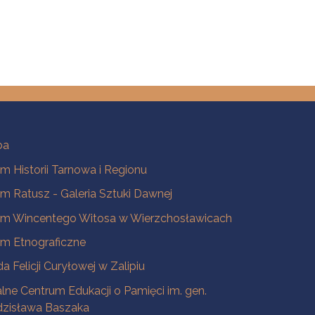
ba
 Historii Tarnowa i Regionu
 Ratusz - Galeria Sztuki Dawnej
m Wincentego Witosa w Wierzchosławicach
m Etnograficzne
a Felicji Curyłowej w Zalipiu
lne Centrum Edukacji o Pamięci im. gen.
dzisława Baszaka