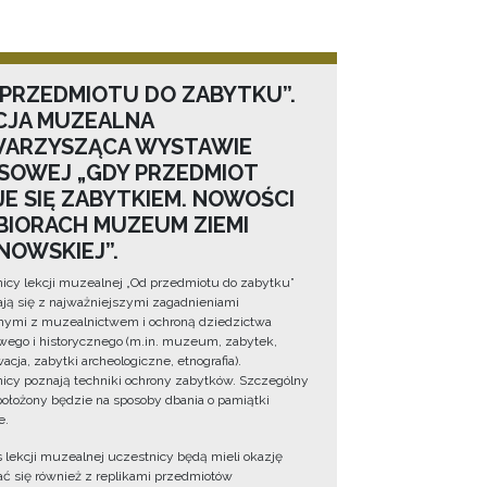
 PRZEDMIOTU DO ZABYTKU”.
CJA MUZEALNA
ARZYSZĄCA WYSTAWIE
SOWEJ „GDY PRZEDMIOT
JE SIĘ ZABYTKIEM. NOWOŚCI
BIORACH MUZEUM ZIEMI
NOWSKIEJ”.
icy lekcji muzealnej „Od przedmiotu do zabytku”
ją się z najważniejszymi zagadnieniami
ymi z muzealnictwem i ochroną dziedzictwa
wego i historycznego (m.in. muzeum, zabytek,
cja, zabytki archeologiczne, etnografia).
icy poznają techniki ochrony zabytków. Szczególny
położony będzie na sposoby dbania o pamiątki
e.
 lekcji muzealnej uczestnicy będą mieli okazję
ć się również z replikami przedmiotów