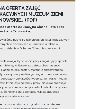
NA OFERTA ZAJĘĆ
KACYJNYCH MUZEUM ZIEMI
NOWSKIEJ (PDF)
sza oferta edukacyjna wiosna–lato 2026
 Ziemi Tarnowskiej
owaliśmy blisko 80 różnorodnych lekcji muzealnych
wanych w placówkach w Tarnowie, a także w
 oddziałach w Dołędze, Wierzchosławicach i
onała okazja, by w inspirujący i angażujący sposób
ć historię, kulturę oraz dziedzictwo naszego
. Nasze zajęcia zostały starannie opracowane tak,
 tylko wspierały realizację programu nauczania, ale
 pobudzały ciekawość, wyobraźnię i pasję młodych
ów. Interaktywne formy pracy, ciekawe prelekcje,
ia plastyczne oraz bezpośredni kontakt z zabytkami
ą, że historia staje się fascynującą przygodą i
oprzez doświadczenie.
jemy wszystkim nauczycielom za codzienne
owanie w rozwijanie zainteresowań swoich