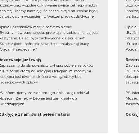
uczniów oraz wspólne odkrywanie świata pełnego wiedzy i
uczniów
inspiracji. Mamy nadzieję, że nasze lekcje muzealne będą
inspira
wartościowym wsparciem w Waszej pracy dydaktycznej.
wartośc
Opinie uczestników mówią same za siebie:
Opinie 
„Byliśmy – świetne zajęcia, prelekcja, przebieranki, zajęcia
„Byliśmy
plastyczne. Dzieci były zachwycone, dziękujemy!”
plastyc
„Super zajęcia, pełne ciekawostek i kreatywnej pracy.
„Super 
Polecamy serdecznie!”
Polecam
Rezerwacje już trwają
Rezerw
Zapraszamy do planowania wizyt oraz pobierania plików
Zaprasz
PDF z pełną ofertą edukacyjną i lekcjami muzealnymi –
PDF z p
dostępna jest również skrócona wersja oferty bez
dostępn
szczegółowych opisów.
szczegó
PS. Informujemy, że z dniem 1 grudnia 2025 r. oddział
PS. Inf
Muzeum Zamek w Dębnie jest zamknięty dla
Muzeum
zwiedzających.
zwiedza
Odkryjcie z nami świat pełen historii!
Odkryjc