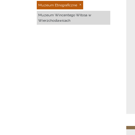
Muzeum Etnograficzne
Muzeum Wincentego Witosa w
Wierzchosławicach