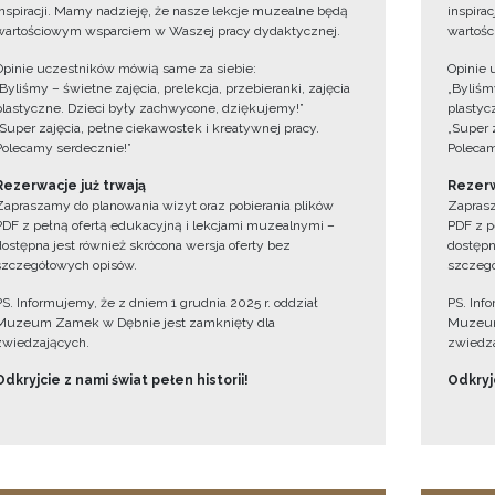
inspiracji. Mamy nadzieję, że nasze lekcje muzealne będą
inspira
wartościowym wsparciem w Waszej pracy dydaktycznej.
wartośc
Opinie uczestników mówią same za siebie:
Opinie 
„Byliśmy – świetne zajęcia, prelekcja, przebieranki, zajęcia
„Byliśmy
plastyczne. Dzieci były zachwycone, dziękujemy!”
plastyc
„Super zajęcia, pełne ciekawostek i kreatywnej pracy.
„Super 
Polecamy serdecznie!”
Polecam
Rezerwacje już trwają
Rezerw
Zapraszamy do planowania wizyt oraz pobierania plików
Zaprasz
PDF z pełną ofertą edukacyjną i lekcjami muzealnymi –
PDF z p
dostępna jest również skrócona wersja oferty bez
dostępn
szczegółowych opisów.
szczegó
PS. Informujemy, że z dniem 1 grudnia 2025 r. oddział
PS. Inf
Muzeum Zamek w Dębnie jest zamknięty dla
Muzeum
zwiedzających.
zwiedza
Odkryjcie z nami świat pełen historii!
Odkryjc