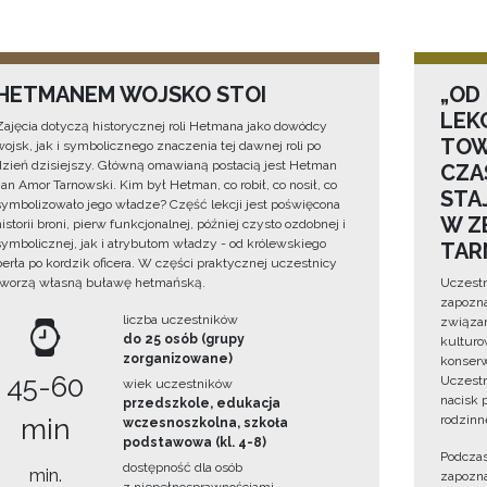
HETMANEM WOJSKO STOI
„OD
LEK
Zajęcia dotyczą historycznej roli Hetmana jako dowódcy
TOW
wojsk, jak i symbolicznego znaczenia tej dawnej roli po
dzień dzisiejszy. Główną omawianą postacią jest Hetman
CZA
Jan Amor Tarnowski. Kim był Hetman, co robił, co nosił, co
STA
symbolizowało jego władze? Część lekcji jest poświęcona
W Z
historii broni, pierw funkcjonalnej, później czysto ozdobnej i
symbolicznej, jak i atrybutom władzy - od królewskiego
TAR
berła po kordzik oficera. W części praktycznej uczestnicy
tworzą własną buławę hetmańską.
Uczestn
zapozna
liczba uczestników
związan
do 25 osób (grupy
kulturo
zorganizowane)
konserwa
45-60
Uczestn
wiek uczestników
nacisk 
przedszkole, edukacja
rodzinn
min
wczesnoszkolna, szkoła
podstawowa (kl. 4-8)
Podczas
dostępność dla osób
min.
zapozna