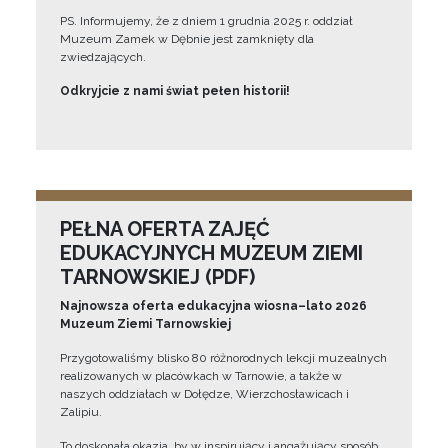
PS. Informujemy, że z dniem 1 grudnia 2025 r. oddział
Muzeum Zamek w Dębnie jest zamknięty dla
zwiedzających.
Odkryjcie z nami świat pełen historii!
PEŁNA OFERTA ZAJĘĆ
EDUKACYJNYCH MUZEUM ZIEMI
TARNOWSKIEJ (PDF)
Najnowsza oferta edukacyjna wiosna–lato 2026
Muzeum Ziemi Tarnowskiej
Przygotowaliśmy blisko 80 różnorodnych lekcji muzealnych
realizowanych w placówkach w Tarnowie, a także w
naszych oddziałach w Dołędze, Wierzchosławicach i
Zalipiu.
To doskonała okazja, by w inspirujący i angażujący sposób