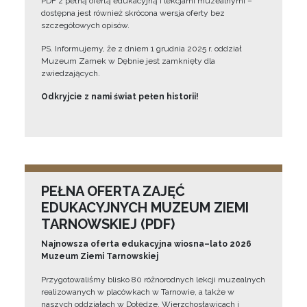
PDF z pełną ofertą edukacyjną i lekcjami muzealnymi –
dostępna jest również skrócona wersja oferty bez
szczegółowych opisów.
PS. Informujemy, że z dniem 1 grudnia 2025 r. oddział
Muzeum Zamek w Dębnie jest zamknięty dla
zwiedzających.
Odkryjcie z nami świat pełen historii!
PEŁNA OFERTA ZAJĘĆ
EDUKACYJNYCH MUZEUM ZIEMI
TARNOWSKIEJ (PDF)
Najnowsza oferta edukacyjna wiosna–lato 2026
Muzeum Ziemi Tarnowskiej
Przygotowaliśmy blisko 80 różnorodnych lekcji muzealnych
realizowanych w placówkach w Tarnowie, a także w
naszych oddziałach w Dołędze, Wierzchosławicach i