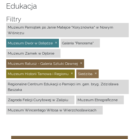
Edukacja
Filtry
Muzeum Pamiątek po Janie Matejce "Koryznówka" w Nowym
Wiśniczu
Muzeum Dwór w Dołędze
Galeria "Panorama"
Muzeum Zamek w Dębnie
Muzeum Ratusz - Galeria Sztuki Dawnej
Muzeum Historii Tarnowa i Regionu
Siedziba
Regionalne Centrum Edukacji o Pamięci im. gen. bryg. Zdzisława
Baszaka
Zagroda Felicji Curyłowej w Zalipiu
Muzeum Etnograficzne
Muzeum Wincentego Witosa w Wierzchosławicach