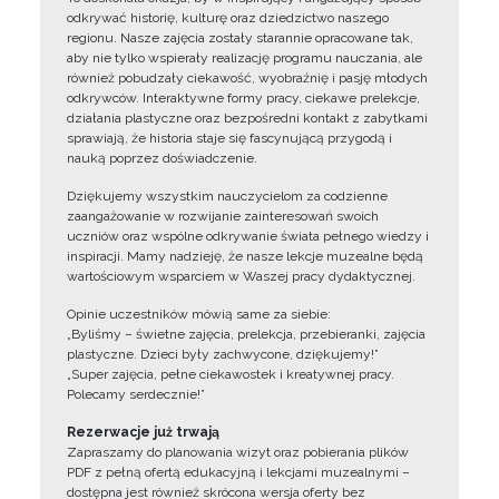
odkrywać historię, kulturę oraz dziedzictwo naszego
regionu. Nasze zajęcia zostały starannie opracowane tak,
aby nie tylko wspierały realizację programu nauczania, ale
również pobudzały ciekawość, wyobraźnię i pasję młodych
odkrywców. Interaktywne formy pracy, ciekawe prelekcje,
działania plastyczne oraz bezpośredni kontakt z zabytkami
sprawiają, że historia staje się fascynującą przygodą i
nauką poprzez doświadczenie.
Dziękujemy wszystkim nauczycielom za codzienne
zaangażowanie w rozwijanie zainteresowań swoich
uczniów oraz wspólne odkrywanie świata pełnego wiedzy i
inspiracji. Mamy nadzieję, że nasze lekcje muzealne będą
wartościowym wsparciem w Waszej pracy dydaktycznej.
Opinie uczestników mówią same za siebie:
„Byliśmy – świetne zajęcia, prelekcja, przebieranki, zajęcia
plastyczne. Dzieci były zachwycone, dziękujemy!”
„Super zajęcia, pełne ciekawostek i kreatywnej pracy.
Polecamy serdecznie!”
Rezerwacje już trwają
Zapraszamy do planowania wizyt oraz pobierania plików
PDF z pełną ofertą edukacyjną i lekcjami muzealnymi –
dostępna jest również skrócona wersja oferty bez