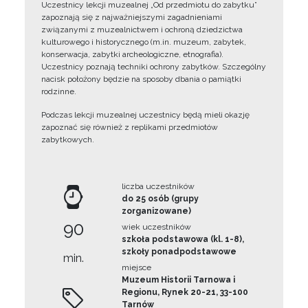
Uczestnicy lekcji muzealnej „Od przedmiotu do zabytku”
zapoznają się z najważniejszymi zagadnieniami
związanymi z muzealnictwem i ochroną dziedzictwa
kulturowego i historycznego (m.in. muzeum, zabytek,
konserwacja, zabytki archeologiczne, etnografia).
Uczestnicy poznają techniki ochrony zabytków. Szczególny
nacisk położony będzie na sposoby dbania o pamiątki
rodzinne.
Podczas lekcji muzealnej uczestnicy będą mieli okazję
zapoznać się również z replikami przedmiotów
zabytkowych.
liczba uczestników
do 25 osób (grupy
zorganizowane)
90
wiek uczestników
szkoła podstawowa (kl. 1-8),
szkoły ponadpodstawowe
min.
miejsce
Muzeum Historii Tarnowa i
Regionu, Rynek 20-21, 33-100
Tarnów