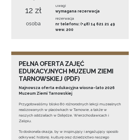
uwagi
12 zł
wymagana rezerwacja
rezerwacja
osoba
nr telefonu: (+48) 14 621 21 49
wew. 200
PEŁNA OFERTA ZAJĘĆ
EDUKACYJNYCH MUZEUM ZIEMI
TARNOWSKIEJ (PDF)
Najnowsza oferta edukacyjna wiosna–lato 2026
Muzeum Ziemi Tarnowskiej
Przygotowaliśmy blisko 80 różnorodnych lekcji muzealnych
realizowanych w placówkach w Tarnowie, a także w
naszych oddziałach w Dołędze, Wierzchosławicach i
Zalipiu.
To doskonała okazja, by w inspirujący i angażujący sposób
odkrywać historię, kulturę oraz dziedzictwo naszego