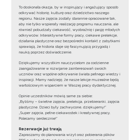
To doskonała okazja, by w inspirujący i angażujący sposób
odkrywać historię, kulturę oraz dziedzictwo naszego
regionu. Nasze zajęcia zostały starannie opracowane tak,
aby nie tylko wspierały realizację programu nauczania, ale
również pobudzały ciekawość, wyobraźnię i pasję młodych
odkrywców. Interaktywne formy pracy, ciekawe prelekcje,
działania plastyczne oraz bezpośredni kontakt z zabytkami
sprawiają, że historia staje się fascynującą przygodą i
nauką poprzez doświadczenie.
Dziękujemy wszystkim nauczycielom za codzienne
zaangażowanie w rozwijanie zainteresowań swoich
uczniów oraz wspólne odkrywanie świata pełnego wiedzy i
inspiracji. Mamy nadzieję, że nasze lekcje muzealne będą
wartościowym wsparciem w Waszej pracy dydaktycznej.
Opinie uczestników mówią same za siebie:
„Byliśmy – świetne zajęcia, prelekcja, przebieranki, zajęcia
plastyczne. Dzieci były zachwycone, dziękujemy!”
„Super zajęcia, pełne ciekawostek i kreatywnej pracy.
Polecamy serdecznie!”
Rezerwacje już trwają
Zapraszamy do planowania wizyt oraz pobierania plików