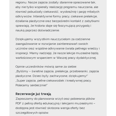
regionu. Nasze zajęcia zostały starannie opracowane tak,
aby nie tylko wspierały realizację programu nauczania, ale
również pobudzały ciekawość, wyobraźnię i pasję młodych
odkrywców. Interaktywne formy pracy, ciekawe prelekcje,
działania plastyczne oraz bezpośredni kontakt z zabytkami
sprawiają, że historia staje się fascynującą przygodą i
nauką poprzez doświadczenie.
Dziękujemy wszystkim nauczycielom za codzienne
zaangażowanie w rozwijanie zainteresowań swoich
uczniów oraz wspólne odkrywanie świata pełnego wiedzy i
inspiracji. Mamy nadzieję, że nasze lekcje muzealne będą
wartościowym wsparciem w Waszej pracy dydaktycznej.
Opinie uczestników mówią same za siebie:
„Byliśmy – świetne zajęcia, prelekcja, przebieranki, zajęcia
plastyczne. Dzieci były zachwycone, dziękujemy!”
„Super zajęcia, pełne ciekawostek i kreatywnej pracy.
Polecamy serdecznie!”
Rezerwacje już trwają
Zapraszamy do planowania wizyt oraz pobierania plików
PDF z pełną ofertą edukacyjną i lekcjami muzealnymi –
dostępna jest również skrócona wersja oferty bez
szczegółowych opisów.