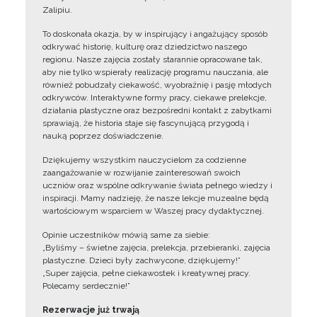
Zalipiu.
To doskonała okazja, by w inspirujący i angażujący sposób
odkrywać historię, kulturę oraz dziedzictwo naszego
regionu. Nasze zajęcia zostały starannie opracowane tak,
aby nie tylko wspierały realizację programu nauczania, ale
również pobudzały ciekawość, wyobraźnię i pasję młodych
odkrywców. Interaktywne formy pracy, ciekawe prelekcje,
działania plastyczne oraz bezpośredni kontakt z zabytkami
sprawiają, że historia staje się fascynującą przygodą i
nauką poprzez doświadczenie.
Dziękujemy wszystkim nauczycielom za codzienne
zaangażowanie w rozwijanie zainteresowań swoich
uczniów oraz wspólne odkrywanie świata pełnego wiedzy i
inspiracji. Mamy nadzieję, że nasze lekcje muzealne będą
wartościowym wsparciem w Waszej pracy dydaktycznej.
Opinie uczestników mówią same za siebie:
„Byliśmy – świetne zajęcia, prelekcja, przebieranki, zajęcia
plastyczne. Dzieci były zachwycone, dziękujemy!”
„Super zajęcia, pełne ciekawostek i kreatywnej pracy.
Polecamy serdecznie!”
Rezerwacje już trwają