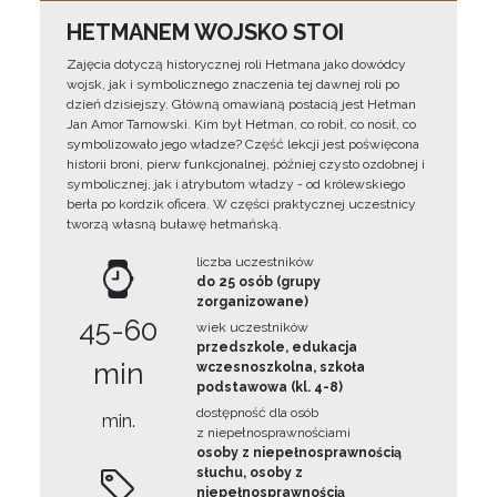
HETMANEM WOJSKO STOI
Zajęcia dotyczą historycznej roli Hetmana jako dowódcy
wojsk, jak i symbolicznego znaczenia tej dawnej roli po
dzień dzisiejszy. Główną omawianą postacią jest Hetman
Jan Amor Tarnowski. Kim był Hetman, co robił, co nosił, co
symbolizowało jego władze? Część lekcji jest poświęcona
historii broni, pierw funkcjonalnej, później czysto ozdobnej i
symbolicznej, jak i atrybutom władzy - od królewskiego
berła po kordzik oficera. W części praktycznej uczestnicy
tworzą własną buławę hetmańską.
liczba uczestników
do 25 osób (grupy
zorganizowane)
45-60
wiek uczestników
przedszkole, edukacja
min
wczesnoszkolna, szkoła
podstawowa (kl. 4-8)
dostępność dla osób
min.
z niepełnosprawnościami
osoby z niepełnosprawnością
słuchu, osoby z
niepełnosprawnością