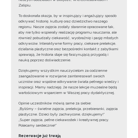
Zalipiu.
To doskonała okazja, by w inspirujący i angażujący sposób
odkrywać historię, kulturę oraz dziedzictwo naszego
regionu. Nasze zajęcia zostały starannie opracowane tak,
aby nie tylko wspierały realizację programu nauczania, ale
również pobudzały ciekawość, wyobraźnię i pasję młodych
odkrywców. Interaktywne formy pracy, ciekawe prelekcje,
działania plastyczne oraz bezpośredni kontakt z zabytkami
sprawiają, że historia staje się fascynującą przygodą i
nauką poprzez doświadczenie.
Dziękujemy wszystkim nauczycielom za codzienne
zaangażowanie w rozwijanie zainteresowań swoich
uczniów oraz wspólne odkrywanie świata pełnego wiedzy i
inspiracji. Mamy nadzieję, że nasze lekcje muzealne będą
wartościowym wsparciem w Waszej pracy dydaktycznej.
Opinie uczestników mówią same za siebie:
„Byliśmy – świetne zajęcia, prelekcja, przebieranki, zajęcia
plastyczne. Dzieci były zachwycone, dziękujemy!”
„Super zajęcia, pełne ciekawostek i kreatywnej pracy.
Polecamy serdecznie!”
Rezerwacje już trwają