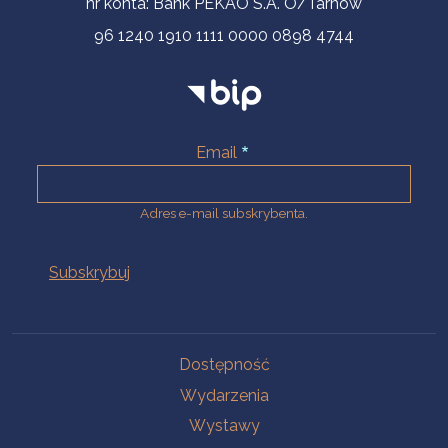
nr konta: Bank PEKAO S.A. O/Tarnów
96 1240 1910 1111 0000 0898 4744
Email
Adres e-mail subskrybenta.
Na skróty
Dostępność
Wydarzenia
Wystawy