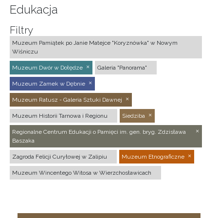
Edukacja
Filtry
Muzeum Pamiątek po Janie Matejce "Koryznówka" w Nowym
Wiśniczu
Muzeum Dwór w Dołędze
Galeria "Panorama"
Muzeum Zamek w Dębnie
Muzeum Ratusz - Galeria Sztuki Dawnej
Muzeum Historii Tarnowa i Regionu
Siedziba
Regionalne Centrum Edukacji o Pamięci im. gen. bryg. Zdzisława
Baszaka
Zagroda Felicji Curyłowej w Zalipiu
Muzeum Etnograficzne
Muzeum Wincentego Witosa w Wierzchosławicach