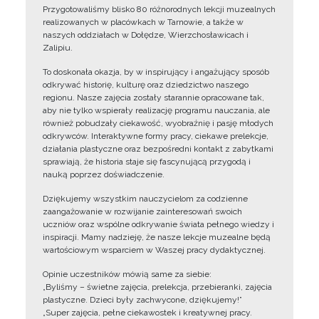
Przygotowaliśmy blisko 80 różnorodnych lekcji muzealnych
realizowanych w placówkach w Tarnowie, a także w
naszych oddziałach w Dołędze, Wierzchosławicach i
Zalipiu.
To doskonała okazja, by w inspirujący i angażujący sposób
odkrywać historię, kulturę oraz dziedzictwo naszego
regionu. Nasze zajęcia zostały starannie opracowane tak,
aby nie tylko wspierały realizację programu nauczania, ale
również pobudzały ciekawość, wyobraźnię i pasję młodych
odkrywców. Interaktywne formy pracy, ciekawe prelekcje,
działania plastyczne oraz bezpośredni kontakt z zabytkami
sprawiają, że historia staje się fascynującą przygodą i
nauką poprzez doświadczenie.
Dziękujemy wszystkim nauczycielom za codzienne
zaangażowanie w rozwijanie zainteresowań swoich
uczniów oraz wspólne odkrywanie świata pełnego wiedzy i
inspiracji. Mamy nadzieję, że nasze lekcje muzealne będą
wartościowym wsparciem w Waszej pracy dydaktycznej.
Opinie uczestników mówią same za siebie:
„Byliśmy – świetne zajęcia, prelekcja, przebieranki, zajęcia
plastyczne. Dzieci były zachwycone, dziękujemy!”
„Super zajęcia, pełne ciekawostek i kreatywnej pracy.