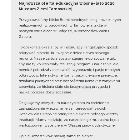
Najnowsza oferta edukacyjna wiosna–lato 2026
Muzeum Ziemi Tarnowskiej
Przygotowaliśmy blisko 80 różnorodnych lekcji muzealnych
realizowanych w placówkach w Tarnowie, a także w
naszych oddziałach w Dołędze, Wierzchosławicach i
Zalipiu.
To doskonała okazja, by w inspirujący i angażujący sposób
odkrywać historię, kulturę oraz dziedzictwo naszego
regionu. Nasze zajęcia zostały starannie opracowane tak,
aby nie tylko wspierały realizację programu nauczania, ale
również pobudzały ciekawość, wyobraźnię i pasję młodych
odkrywców. Interaktywne formy pracy, ciekawe prelekcje,
działania plastyczne oraz bezpośredni kontakt z zabytkami
sprawiają, że historia staje się fascynującą przygodą i
nauką poprzez doświadczenie.
Dziękujemy wszystkim nauczycielom za codzienne
zaangażowanie w rozwijanie zainteresowań swoich
uczniów oraz wspólne odkrywanie świata pełnego wiedzy i
inspiracji. Mamy nadzieję, że nasze lekcje muzealne będą
wartościowym wsparciem w Waszej pracy dydaktycznej.
Opinie uczestników mówią same za siebie: