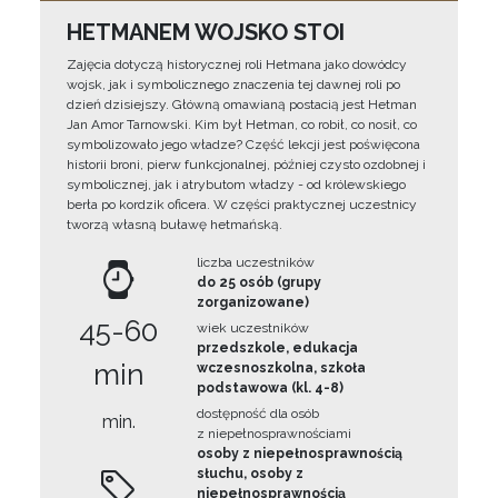
HETMANEM WOJSKO STOI
Zajęcia dotyczą historycznej roli Hetmana jako dowódcy
wojsk, jak i symbolicznego znaczenia tej dawnej roli po
dzień dzisiejszy. Główną omawianą postacią jest Hetman
Jan Amor Tarnowski. Kim był Hetman, co robił, co nosił, co
symbolizowało jego władze? Część lekcji jest poświęcona
historii broni, pierw funkcjonalnej, później czysto ozdobnej i
symbolicznej, jak i atrybutom władzy - od królewskiego
berła po kordzik oficera. W części praktycznej uczestnicy
tworzą własną buławę hetmańską.
liczba uczestników
do 25 osób (grupy
zorganizowane)
45-60
wiek uczestników
przedszkole, edukacja
min
wczesnoszkolna, szkoła
podstawowa (kl. 4-8)
dostępność dla osób
min.
z niepełnosprawnościami
osoby z niepełnosprawnością
słuchu, osoby z
niepełnosprawnością