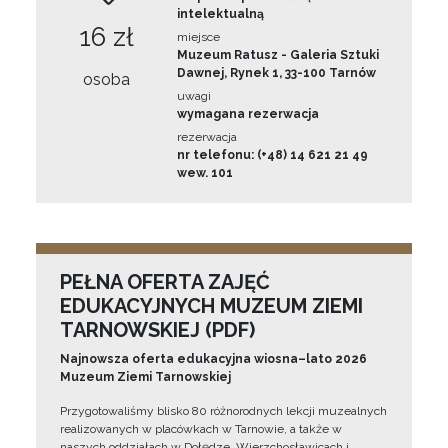
intelektualną
16 zł
miejsce
Muzeum Ratusz - Galeria Sztuki
Dawnej, Rynek 1, 33-100 Tarnów
osoba
uwagi
wymagana rezerwacja
rezerwacja
nr telefonu: (+48) 14 621 21 49
wew. 101
PEŁNA OFERTA ZAJĘĆ
EDUKACYJNYCH MUZEUM ZIEMI
TARNOWSKIEJ (PDF)
Najnowsza oferta edukacyjna wiosna–lato 2026
Muzeum Ziemi Tarnowskiej
Przygotowaliśmy blisko 80 różnorodnych lekcji muzealnych
realizowanych w placówkach w Tarnowie, a także w
naszych oddziałach w Dołędze, Wierzchosławicach i