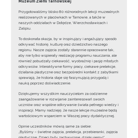
Muzeum Ziemi Tarnowskiej
Przygotowaliśmy blisko 80 różnorodnych lekcji muzealnych
realizowanych w placówkach w Tarnowie, a także w
naszych oddziałach w Dołędze, Wierzchosławicach i
Zalipiu.
To doskonała okazja, by w inspirujący i angażujący sposób
odkrywać historię, kulturę oraz dziedzictwo naszego
regionu. Nasze zajęcia zostały starannie opracowane tak,
aby nie tylko wspierały realizację programu nauczania, ale
również pobudzały ciekawość, wyobraźnię i pasję młodych
odkrywców. Interaktywne formy pracy, ciekawe prelekcje,
działania plastyczne oraz bezpośredni kontakt z zabytkami
sprawiają, że historia staje się fascynującą przygodą i
nauką poprzez doświadczenie.
Dziękujemy wszystkim nauczycielom za codzienne
zaangażowanie w rozwijanie zainteresowań swoich
uczniów oraz wspólne odkrywanie świata pełnego wiedzy i
inspiracji. Mamy nadzieję, że nasze lekcje muzealne będą
wartościowym wsparciem w Waszej pracy dydaktycznej.
Opinie uczestników mówią same za siebie:
„Byliśmy – świetne zajęcia, prelekcja, przebieranki, zajęcia
plastyczne. Dzieci były zachwycone, dziękujemy!”