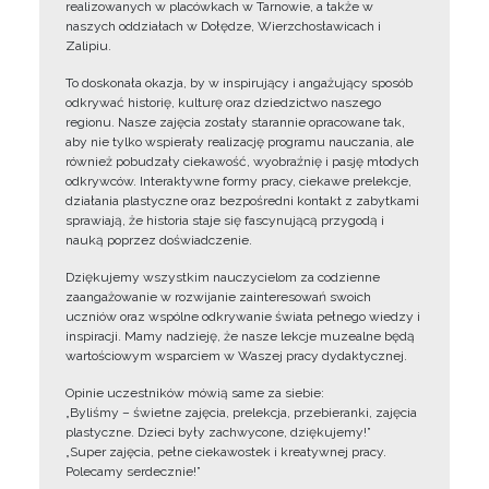
realizowanych w placówkach w Tarnowie, a także w
naszych oddziałach w Dołędze, Wierzchosławicach i
Zalipiu.
To doskonała okazja, by w inspirujący i angażujący sposób
odkrywać historię, kulturę oraz dziedzictwo naszego
regionu. Nasze zajęcia zostały starannie opracowane tak,
aby nie tylko wspierały realizację programu nauczania, ale
również pobudzały ciekawość, wyobraźnię i pasję młodych
odkrywców. Interaktywne formy pracy, ciekawe prelekcje,
działania plastyczne oraz bezpośredni kontakt z zabytkami
sprawiają, że historia staje się fascynującą przygodą i
nauką poprzez doświadczenie.
Dziękujemy wszystkim nauczycielom za codzienne
zaangażowanie w rozwijanie zainteresowań swoich
uczniów oraz wspólne odkrywanie świata pełnego wiedzy i
inspiracji. Mamy nadzieję, że nasze lekcje muzealne będą
wartościowym wsparciem w Waszej pracy dydaktycznej.
Opinie uczestników mówią same za siebie:
„Byliśmy – świetne zajęcia, prelekcja, przebieranki, zajęcia
plastyczne. Dzieci były zachwycone, dziękujemy!”
„Super zajęcia, pełne ciekawostek i kreatywnej pracy.
Polecamy serdecznie!”