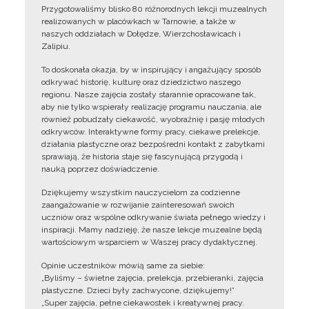
Przygotowaliśmy blisko 80 różnorodnych lekcji muzealnych
realizowanych w placówkach w Tarnowie, a także w
naszych oddziałach w Dołędze, Wierzchosławicach i
Zalipiu.
To doskonała okazja, by w inspirujący i angażujący sposób
odkrywać historię, kulturę oraz dziedzictwo naszego
regionu. Nasze zajęcia zostały starannie opracowane tak,
aby nie tylko wspierały realizację programu nauczania, ale
również pobudzały ciekawość, wyobraźnię i pasję młodych
odkrywców. Interaktywne formy pracy, ciekawe prelekcje,
działania plastyczne oraz bezpośredni kontakt z zabytkami
sprawiają, że historia staje się fascynującą przygodą i
nauką poprzez doświadczenie.
Dziękujemy wszystkim nauczycielom za codzienne
zaangażowanie w rozwijanie zainteresowań swoich
uczniów oraz wspólne odkrywanie świata pełnego wiedzy i
inspiracji. Mamy nadzieję, że nasze lekcje muzealne będą
wartościowym wsparciem w Waszej pracy dydaktycznej.
Opinie uczestników mówią same za siebie:
„Byliśmy – świetne zajęcia, prelekcja, przebieranki, zajęcia
plastyczne. Dzieci były zachwycone, dziękujemy!”
„Super zajęcia, pełne ciekawostek i kreatywnej pracy.