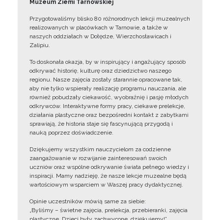
Muzeum Ziemi Tarnowskiej
Przygotowaliśmy blisko 80 różnorodnych lekcji muzealnych
realizowanych w placówkach w Tarnowie, a także w
naszych oddziałach w Dołędze, Wierzchosławicach i
Zalipiu.
To doskonała okazja, by w inspirujący i angażujący sposób
odkrywać historię, kulturę oraz dziedzictwo naszego
regionu. Nasze zajęcia zostały starannie opracowane tak,
aby nie tylko wspierały realizację programu nauczania, ale
również pobudzały ciekawość, wyobraźnię i pasję młodych
odkrywców. Interaktywne formy pracy, ciekawe prelekcje,
działania plastyczne oraz bezpośredni kontakt z zabytkami
sprawiają, że historia staje się fascynującą przygodą i
nauką poprzez doświadczenie.
Dziękujemy wszystkim nauczycielom za codzienne
zaangażowanie w rozwijanie zainteresowań swoich
uczniów oraz wspólne odkrywanie świata pełnego wiedzy i
inspiracji. Mamy nadzieję, że nasze lekcje muzealne będą
wartościowym wsparciem w Waszej pracy dydaktycznej.
Opinie uczestników mówią same za siebie:
„Byliśmy – świetne zajęcia, prelekcja, przebieranki, zajęcia
plastyczne. Dzieci były zachwycone, dziękujemy!”