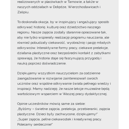
realizowanych w placówkach w Tarnowie, a także w
naszych oddziałach w Dołędze, Wierzchosławicach i
Zalipiu.
To doskonała okazja, by w inspirujący i angażujący sposób
odkrywać historię, kulturę oraz dziedzictwo naszego
regionu. Nasze zajęcia zostały starannie opracowane tak,
aby nie tylko wspierały realizację programu nauczania, ale
również pobudzały ciekawość, wyobraźnię i pasję młodych
odkrywców. Interaktywne formy pracy, ciekawe prelekcje,
działania plastyczne oraz bezpośredni kontakt z zabytkami
sprawiają, że historia staje się fascynującą przygodą i
nauką poprzez doświadczenie.
Dziękujemy wszystkim nauczycielom za codzienne
zaangażowanie w rozwijanie zainteresowań swoich
uczniów oraz wspólne odkrywanie świata pełnego wiedzy i
inspiracji. Mamy nadzieję, że nasze lekcje muzealne będą
wartościowym wsparciem w Waszej pracy dydaktycznej.
Opinie uczestników mówią same za siebie:
„Byliśmy – świetne zajęcia, prelekcja, przebieranki, zajęcia
plastyczne. Dzieci były zachwycone, dziękujemy!”
„Super zajęcia, pełne ciekawostek i kreatywnej pracy.
Polecamy serdecznie!”