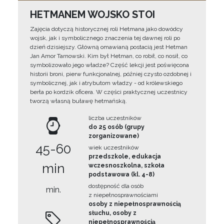
HETMANEM WOJSKO STOI
Zajęcia dotyczą historycznej roli Hetmana jako dowódcy
wojsk, jak i symbolicznego znaczenia tej dawnej roli po
dzień dzisiejszy. Główną omawianą postacią jest Hetman
Jan Amor Tarnowski. Kim był Hetman, co robił, co nosił, co
symbolizowało jego władze? Część lekcji jest poświęcona
historii broni, pierw funkcjonalnej, później czysto ozdobnej i
symbolicznej, jak i atrybutom władzy - od królewskiego
berła po kordzik oficera. W części praktycznej uczestnicy
tworzą własną buławę hetmańską.
liczba uczestników
do 25 osób (grupy
zorganizowane)
45-60
wiek uczestników
przedszkole, edukacja
min
wczesnoszkolna, szkoła
podstawowa (kl. 4-8)
dostępność dla osób
min.
z niepełnosprawnościami
osoby z niepełnosprawnością
słuchu, osoby z
niepełnosprawnością