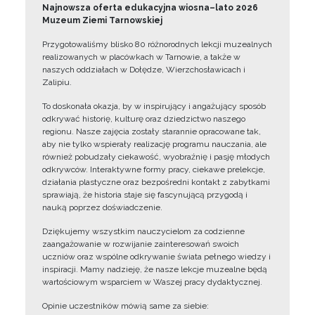
Najnowsza oferta edukacyjna wiosna–lato 2026
Muzeum Ziemi Tarnowskiej
Przygotowaliśmy blisko 80 różnorodnych lekcji muzealnych
realizowanych w placówkach w Tarnowie, a także w
naszych oddziałach w Dołędze, Wierzchosławicach i
Zalipiu.
To doskonała okazja, by w inspirujący i angażujący sposób
odkrywać historię, kulturę oraz dziedzictwo naszego
regionu. Nasze zajęcia zostały starannie opracowane tak,
aby nie tylko wspierały realizację programu nauczania, ale
również pobudzały ciekawość, wyobraźnię i pasję młodych
odkrywców. Interaktywne formy pracy, ciekawe prelekcje,
działania plastyczne oraz bezpośredni kontakt z zabytkami
sprawiają, że historia staje się fascynującą przygodą i
nauką poprzez doświadczenie.
Dziękujemy wszystkim nauczycielom za codzienne
zaangażowanie w rozwijanie zainteresowań swoich
uczniów oraz wspólne odkrywanie świata pełnego wiedzy i
inspiracji. Mamy nadzieję, że nasze lekcje muzealne będą
wartościowym wsparciem w Waszej pracy dydaktycznej.
Opinie uczestników mówią same za siebie: