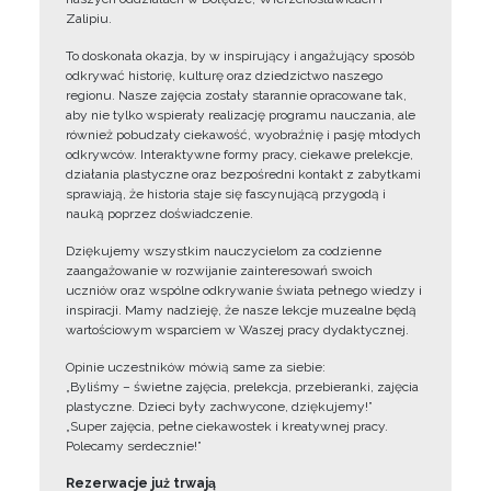
Zalipiu.
To doskonała okazja, by w inspirujący i angażujący sposób
odkrywać historię, kulturę oraz dziedzictwo naszego
regionu. Nasze zajęcia zostały starannie opracowane tak,
aby nie tylko wspierały realizację programu nauczania, ale
również pobudzały ciekawość, wyobraźnię i pasję młodych
odkrywców. Interaktywne formy pracy, ciekawe prelekcje,
działania plastyczne oraz bezpośredni kontakt z zabytkami
sprawiają, że historia staje się fascynującą przygodą i
nauką poprzez doświadczenie.
Dziękujemy wszystkim nauczycielom za codzienne
zaangażowanie w rozwijanie zainteresowań swoich
uczniów oraz wspólne odkrywanie świata pełnego wiedzy i
inspiracji. Mamy nadzieję, że nasze lekcje muzealne będą
wartościowym wsparciem w Waszej pracy dydaktycznej.
Opinie uczestników mówią same za siebie:
„Byliśmy – świetne zajęcia, prelekcja, przebieranki, zajęcia
plastyczne. Dzieci były zachwycone, dziękujemy!”
„Super zajęcia, pełne ciekawostek i kreatywnej pracy.
Polecamy serdecznie!”
Rezerwacje już trwają