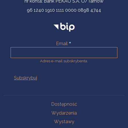
nr konta: Bank PEKAO S.A. O/Tarnów
96 1240 1910 1111 0000 0898 4744
Email
Adres e-mail subskrybenta.
Na skróty
Dostępność
Wydarzenia
Wystawy