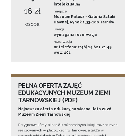
intelektualną
16 zł
miejsce
Muzeum Ratusz - Galeria Sztuki
Dawnej, Rynek 1, 33-100 Tarnów
osoba
uwagi
wymagana rezerwacja
rezerwacja
nr telefonu: (+48) 14 621 21 49
wew. 101
PEŁNA OFERTA ZAJĘĆ
EDUKACYJNYCH MUZEUM ZIEMI
TARNOWSKIEJ (PDF)
Najnowsza oferta edukacyjna wiosna–lato 2026
Muzeum Ziemi Tarnowskiej
Przygotowaliśmy blisko 80 różnorodnych lekcji muzealnych
realizowanych w placówkach w Tarnowie, a także w
naszych oddziałach w Dołędze, Wierzchosławicach i