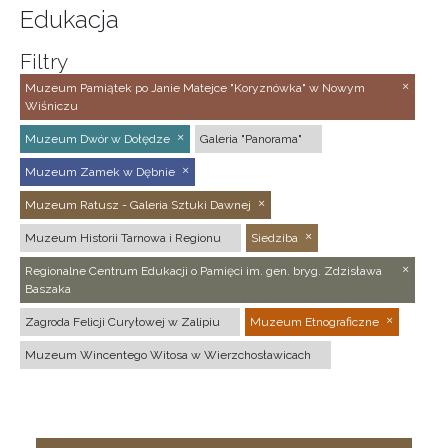
Edukacja
Filtry
Muzeum Pamiątek po Janie Matejce "Koryznówka" w Nowym
Wiśniczu
Muzeum Dwór w Dołędze
Galeria "Panorama"
Muzeum Zamek w Dębnie
Muzeum Ratusz - Galeria Sztuki Dawnej
Muzeum Historii Tarnowa i Regionu
Siedziba
Regionalne Centrum Edukacji o Pamięci im. gen. bryg. Zdzisława
Baszaka
Zagroda Felicji Curyłowej w Zalipiu
Muzeum Etnograficzne
Muzeum Wincentego Witosa w Wierzchosławicach