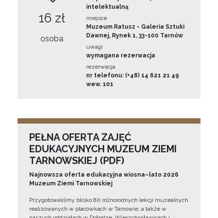
intelektualną
16 zł
miejsce
Muzeum Ratusz - Galeria Sztuki
Dawnej, Rynek 1, 33-100 Tarnów
osoba
uwagi
wymagana rezerwacja
rezerwacja
nr telefonu: (+48) 14 621 21 49
wew. 101
PEŁNA OFERTA ZAJĘĆ
EDUKACYJNYCH MUZEUM ZIEMI
TARNOWSKIEJ (PDF)
Najnowsza oferta edukacyjna wiosna–lato 2026
Muzeum Ziemi Tarnowskiej
Przygotowaliśmy blisko 80 różnorodnych lekcji muzealnych
realizowanych w placówkach w Tarnowie, a także w
naszych oddziałach w Dołędze, Wierzchosławicach i