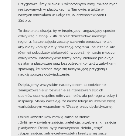
Przygotowaliśmy blisko 80 różnorodnych lekcji muzealnych
realizowanych w placówkach w Tarnowie, a także w
naszych oddziałach w Dołędze, Wierzchosławicach i
Zalipiu.
To doskonała okazja, by w inspirujący i angażujący sposób
odkrywać historię, kulturę oraz dziedzictwo naszego
regionu. Nasze zajęcia zostały starannie opracowane tak,
aby nie tylko wspierały realizację programu nauczania, ale
również pobudzały ciekawość, wyobraźnię i pasję młodych
odkrywców. Interaktywne formy pracy, ciekawe prelekcje,
działania plastyczne oraz bezpośredni kontakt z zabytkami
sprawiają, że historia staje się fascynującą przygodą i
nauką poprzez doświadczenie.
Dziękujemy wszystkim nauczycielom za codzienne
zaangażowanie w rozwijanie zainteresowań swoich
uczniów oraz wspólne odkrywanie świata pełnego wiedzy i
inspiracji. Mamy nadzieję, że nasze lekcje muzealne będą
wartościowym wsparciem w Waszej pracy dydaktycznej.
Opinie uczestników mówią same za siebie:
„Byliśmy – świetne zajęcia, prelekcja, przebieranki, zajęcia
plastyczne. Dzieci były zachwycone, dziękujemy!”
„Super zajęcia, pełne ciekawostek i kreatywnej pracy.