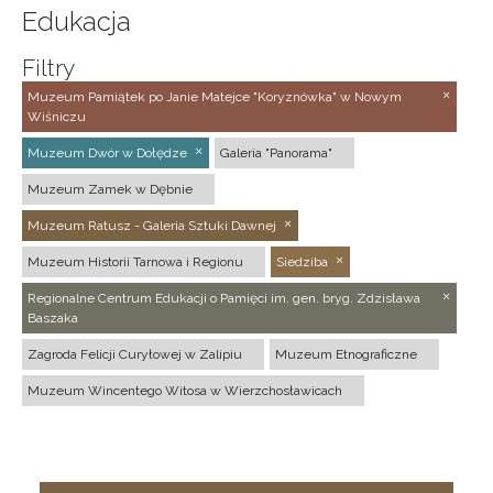
Edukacja
Filtry
Muzeum Pamiątek po Janie Matejce "Koryznówka" w Nowym
Wiśniczu
Muzeum Dwór w Dołędze
Galeria "Panorama"
Muzeum Zamek w Dębnie
Muzeum Ratusz - Galeria Sztuki Dawnej
Muzeum Historii Tarnowa i Regionu
Siedziba
Regionalne Centrum Edukacji o Pamięci im. gen. bryg. Zdzisława
Baszaka
Zagroda Felicji Curyłowej w Zalipiu
Muzeum Etnograficzne
Muzeum Wincentego Witosa w Wierzchosławicach