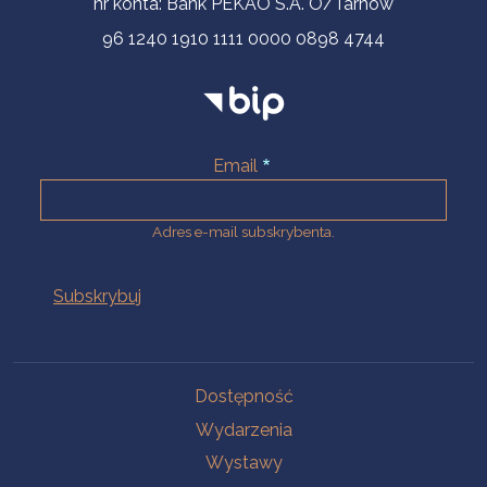
nr konta: Bank PEKAO S.A. O/Tarnów
96 1240 1910 1111 0000 0898 4744
Email
Adres e-mail subskrybenta.
Na skróty
Dostępność
Wydarzenia
Wystawy