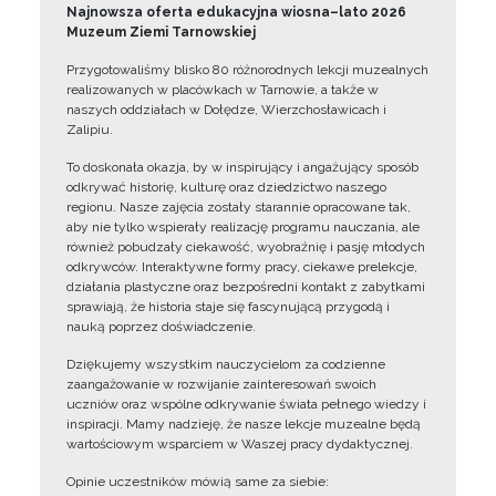
Najnowsza oferta edukacyjna wiosna–lato 2026
Muzeum Ziemi Tarnowskiej
Przygotowaliśmy blisko 80 różnorodnych lekcji muzealnych
realizowanych w placówkach w Tarnowie, a także w
naszych oddziałach w Dołędze, Wierzchosławicach i
Zalipiu.
To doskonała okazja, by w inspirujący i angażujący sposób
odkrywać historię, kulturę oraz dziedzictwo naszego
regionu. Nasze zajęcia zostały starannie opracowane tak,
aby nie tylko wspierały realizację programu nauczania, ale
również pobudzały ciekawość, wyobraźnię i pasję młodych
odkrywców. Interaktywne formy pracy, ciekawe prelekcje,
działania plastyczne oraz bezpośredni kontakt z zabytkami
sprawiają, że historia staje się fascynującą przygodą i
nauką poprzez doświadczenie.
Dziękujemy wszystkim nauczycielom za codzienne
zaangażowanie w rozwijanie zainteresowań swoich
uczniów oraz wspólne odkrywanie świata pełnego wiedzy i
inspiracji. Mamy nadzieję, że nasze lekcje muzealne będą
wartościowym wsparciem w Waszej pracy dydaktycznej.
Opinie uczestników mówią same za siebie: