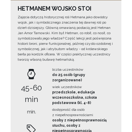
HETMANEM WOJSKO STOI
Zajęcia dotyczą historycznej roli Hetmana jako dowódcy
wojsk, jak i symbolicznego znaczenia tej dawnej roli po
dzień dzisiejszy. Główną omawianą postacią jest Hetman
Jan Amor Tarnowski. Kim był Hetman, co robił, co nosił, co
symbolizowało jego władze? Część lekcji jest poświęcona
historii broni, pierw funkcjonalnej, później czysto ozdobnej i
symbolicznej, jak i atrybutom władzy - od królewskiego
berła po kordzik oficera. W części praktycznej uczestnicy
tworzą własną buławę hetmańską.
liczba uczestników
do 25 osób (grupy
zorganizowane)
45-60
wiek uczestników
przedszkole, edukacja
min
wczesnoszkolna, szkoła
podstawowa (kl. 4-8)
dostępność dla osób
min.
z niepełnosprawnościami
osoby z niepełnosprawnością
słuchu, osoby z
niepełnosprawnością