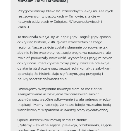
Muzeum Ziemi Tarnowskiej
Przygotowaliśmy blisko 80 różnorodnych lekcji muzealnych
realizowanych w placówkach w Tarnowie, a także w
naszych oddziałach w Dołędze, Wierzchosławicach i
Zalipiu.
To doskonała okazja, by w inspirujący i angażujący sposób
odkrywać historię, kulturę oraz dziedzictwo naszego
regionu. Nasze zajęcia zostały starannie opracowane tak,
aby nie tylko wspierały realizację programu nauczania, ale
również pobudzały ciekawość, wyobraźnię i pasję młodych
odkrywców. Interaktywne formy pracy, ciekawe prelekcje,
działania plastyczne oraz bezpośredni kontakt z zabytkami
sprawiają, że historia staje się fascynującą przygodą i
nauką poprzez doświadczenie.
Dziękujemy wszystkim nauczycielom za codzienne
zaangażowanie w rozwijanie zainteresowań swoich
uczniów oraz wspólne odkrywanie świata pełnego wiedzy i
inspiracji. Mamy nadzieję, że nasze lekcje muzealne będą
wartościowym wsparciem w Waszej pracy dydaktycznej.
Opinie uczestników mówią same za siebie:
„Byliśmy – świetne zajęcia, prelekcja, przebieranki, zajęcia
plastyczne. Dzieci były zachwycone, dziękujemy!”