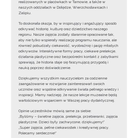
realizowanych w placówkach w Tarnowie, a także w
naszych oddziałach w Dołędze, Wierzchosławicach i
Zalipiu.
To doskonała okazja, by w inspirujący i angażujący sposób
odkrywać historię, kulturę oraz dziedzictwo naszego
regionu. Nasze zajęcia zostały starannie opracowane tak,
aby nie tylko wspierały realizację programu nauczania, ale
również pobudzały ciekawość, wyobraźnię i pasję młodych
odkrywców. Interaktywne formy pracy, ciekawe prelekcje,
działania plastyczne oraz bezpośredni kontakt z zabytkami
sprawiają, że historia staje się fascynującą przygodą i
nauką poprzez doświadczenie.
Dziękujemy wszystkim nauczycielom za codzienne
zaangażowanie w rozwijanie zainteresowań swoich
uczniów oraz wspólne odkrywanie świata pełnego wiedzy i
inspiracji. Mamy nadzieję, że nasze lekcje muzealne będą
wartościowym wsparciem w Waszej pracy dydaktycznej.
Opinie uczestników mówią same za siebie:
„Byliśmy – świetne zajęcia, prelekcja, przebieranki, zajęcia
plastyczne. Dzieci były zachwycone, dziękujemy!”
„Super zajęcia, pełne ciekawostek i kreatywnej pracy.
Polecamy serdecznie!”