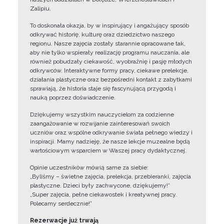
Zalipiu.
To doskonała okazja, by w inspirujący i angażujący sposób
odkrywać historię, kulturę oraz dziedzictwo naszego
regionu. Nasze zajęcia zostały starannie opracowane tak,
aby nie tylko wspierały realizację programu nauczania, ale
również pobudzały ciekawość, wyobraźnię i pasję młodych
odkrywców. Interaktywne formy pracy, ciekawe prelekcje,
działania plastyczne oraz bezpośredni kontakt z zabytkami
sprawiają, że historia staje się fascynującą przygodą i
nauką poprzez doświadczenie.
Dziękujemy wszystkim nauczycielom za codzienne
zaangażowanie w rozwijanie zainteresowań swoich
uczniów oraz wspólne odkrywanie świata pełnego wiedzy i
inspiracji. Mamy nadzieję, że nasze lekcje muzealne będą
wartościowym wsparciem w Waszej pracy dydaktycznej.
Opinie uczestników mówią same za siebie:
„Byliśmy – świetne zajęcia, prelekcja, przebieranki, zajęcia
plastyczne. Dzieci były zachwycone, dziękujemy!”
„Super zajęcia, pełne ciekawostek i kreatywnej pracy.
Polecamy serdecznie!”
Rezerwacje już trwają