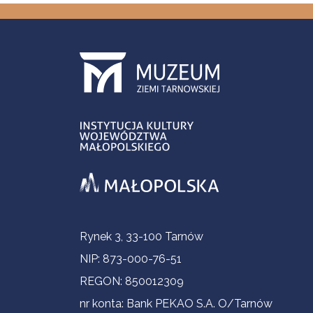
Informacje kontaktowe
Rynek 3, 33-100 Tarnów
NIP: 873-000-76-51
REGON: 850012309
nr konta: Bank PEKAO S.A. O/Tarnów