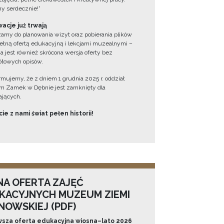
y serdecznie!”
acje już trwają
amy do planowania wizyt oraz pobierania plików
ełną ofertą edukacyjną i lekcjami muzealnymi –
a jest również skrócona wersja oferty bez
łowych opisów.
ormujemy, że z dniem 1 grudnia 2025 r. oddział
 Zamek w Dębnie jest zamknięty dla
jących.
ie z nami świat pełen historii!
NA OFERTA ZAJĘĆ
KACYJNYCH MUZEUM ZIEMI
NOWSKIEJ (PDF)
sza oferta edukacyjna wiosna–lato 2026