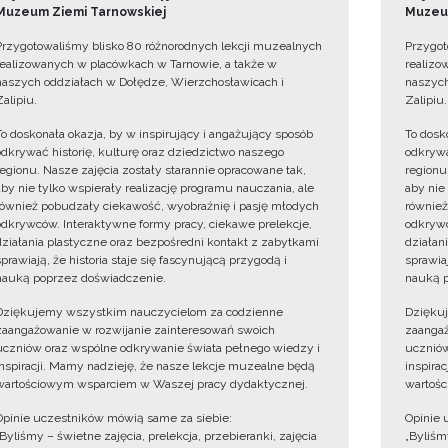
Muzeum Ziemi Tarnowskiej
Muzeum
Przygotowaliśmy blisko 80 różnorodnych lekcji muzealnych
Przygot
realizowanych w placówkach w Tarnowie, a także w
realizo
naszych oddziałach w Dołędze, Wierzchosławicach i
naszych
Zalipiu.
Zalipiu.
To doskonała okazja, by w inspirujący i angażujący sposób
To dosk
odkrywać historię, kulturę oraz dziedzictwo naszego
odkrywa
regionu. Nasze zajęcia zostały starannie opracowane tak,
regionu
aby nie tylko wspierały realizację programu nauczania, ale
aby nie
również pobudzały ciekawość, wyobraźnię i pasję młodych
również
odkrywców. Interaktywne formy pracy, ciekawe prelekcje,
odkrywc
działania plastyczne oraz bezpośredni kontakt z zabytkami
działan
sprawiają, że historia staje się fascynującą przygodą i
sprawiaj
nauką poprzez doświadczenie.
nauką p
Dziękujemy wszystkim nauczycielom za codzienne
Dzięku
zaangażowanie w rozwijanie zainteresowań swoich
zaangaż
uczniów oraz wspólne odkrywanie świata pełnego wiedzy i
uczniów
inspiracji. Mamy nadzieję, że nasze lekcje muzealne będą
inspira
wartościowym wsparciem w Waszej pracy dydaktycznej.
wartośc
Opinie uczestników mówią same za siebie:
Opinie 
„Byliśmy – świetne zajęcia, prelekcja, przebieranki, zajęcia
„Byliśmy