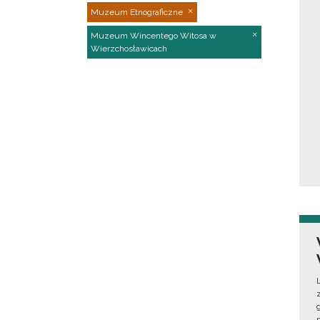
Muzeum Etnograficzne
Muzeum Wincentego Witosa w
Wierzchosławicach