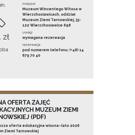
miejsce
in.
Muzeum Wincentego Witosa w
Wierzchosławicach, oddział
Muzeum Ziemi Tarnowskiej, 33-
122 Wierzchosławice 698
uwagi
 zł
wymagana rezerwacja
rezerwacja
oba
pod numerem telefonu: (+48) 14
679 70 40
NA OFERTA ZAJĘĆ
KACYJNYCH MUZEUM ZIEMI
NOWSKIEJ (PDF)
sza oferta edukacyjna wiosna–lato 2026
 Ziemi Tarnowskiej