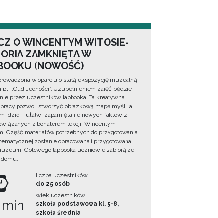
CZ O WINCENTYM WITOSIE-
TORIA ZAMKNIĘTA W
BOOKU (NOWOŚĆ)
prowadzona w oparciu o stałą ekspozycję muzealną
lm pt. „Cud Jedności”. Uzupełnieniem zajęć będzie
ie przez uczestników lapbooka. Ta kreatywna
pracy pozwoli stworzyć obrazkową mapę myśli, a
ym idzie – ułatwi zapamiętanie nowych faktów z
i związanych z bohaterem lekcji, Wincentym
. Część materiałów potrzebnych do przygotowania
 tematycznej zostanie opracowana i przygotowana
uzeum. Gotowego lapbooka uczniowie zabiorą ze
 domu.
liczba uczestników
do 25 osób
wiek uczestników
 min
szkoła podstawowa kl. 5-8,
szkoła średnia