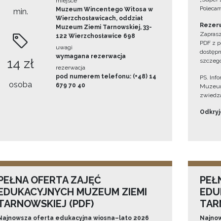
miejsce
Polecam
Muzeum Wincentego Witosa w
min.
Wierzchosławicach, oddział
Rezerw
Muzeum Ziemi Tarnowskiej, 33-
Zaprasz
122 Wierzchosławice 698
PDF z p
uwagi
dostępn
wymagana rezerwacja
14 zł
szczegó
rezerwacja
pod numerem telefonu: (+48) 14
PS. Inf
osoba
679 70 40
Muzeum
zwiedza
Odkryjc
PEŁNA OFERTA ZAJĘĆ
PEŁ
EDUKACYJNYCH MUZEUM ZIEMI
EDU
TARNOWSKIEJ (PDF)
TAR
Najnowsza oferta edukacyjna wiosna–lato 2026
Najnow