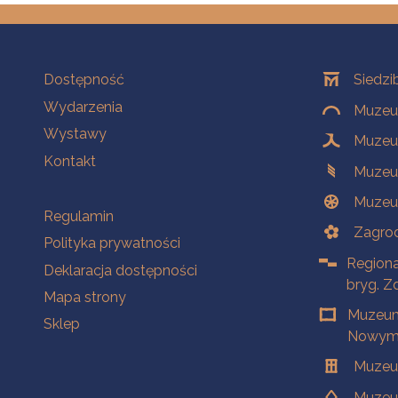
Na skróty
Oddziały
Dostępność
Siedzi
Wydarzenia
Muzeum
Wystawy
Muzeum
Kontakt
Muzeu
Muzeu
Na skróty
Regulamin
Zagrod
Polityka prywatności
Regiona
Deklaracja dostępności
bryg. Z
Mapa strony
Muzeum
Sklep
Nowym 
Muzeu
Muzeu