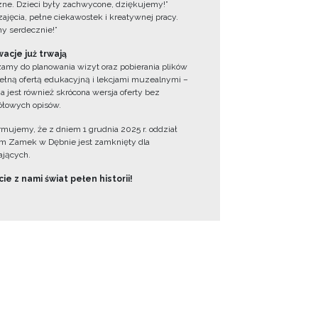
zne. Dzieci były zachwycone, dziękujemy!”
zajęcia, pełne ciekawostek i kreatywnej pracy.
y serdecznie!”
acje już trwają
amy do planowania wizyt oraz pobierania plików
ełną ofertą edukacyjną i lekcjami muzealnymi –
a jest również skrócona wersja oferty bez
łowych opisów.
ormujemy, że z dniem 1 grudnia 2025 r. oddział
 Zamek w Dębnie jest zamknięty dla
jących.
ie z nami świat pełen historii!