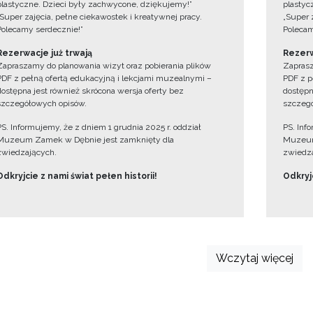
plastyczne. Dzieci były zachwycone, dziękujemy!”
plastyc
„Super zajęcia, pełne ciekawostek i kreatywnej pracy.
„Super 
Polecamy serdecznie!”
Polecam
Rezerwacje już trwają
Rezerw
Zapraszamy do planowania wizyt oraz pobierania plików
Zaprasz
PDF z pełną ofertą edukacyjną i lekcjami muzealnymi –
PDF z p
dostępna jest również skrócona wersja oferty bez
dostępn
szczegółowych opisów.
szczegó
PS. Informujemy, że z dniem 1 grudnia 2025 r. oddział
PS. Inf
Muzeum Zamek w Dębnie jest zamknięty dla
Muzeum
zwiedzających.
zwiedza
Odkryjcie z nami świat pełen historii!
Odkryjc
Wczytaj więcej