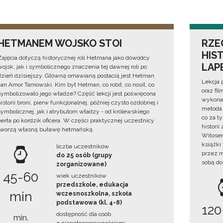
HETMANEM WOJSKO STOI
RZE
HIS
Zajęcia dotyczą historycznej roli Hetmana jako dowódcy
LAP
wojsk, jak i symbolicznego znaczenia tej dawnej roli po
dzień dzisiejszy. Główną omawianą postacią jest Hetman
Lekcja 
Jan Amor Tarnowski. Kim był Hetman, co robił, co nosił, co
oraz fi
symbolizowało jego władze? Część lekcji jest poświęcona
wykonan
historii broni, pierw funkcjonalnej, później czysto ozdobnej i
metoda 
symbolicznej, jak i atrybutom władzy - od królewskiego
co za t
berła po kordzik oficera. W części praktycznej uczestnicy
histori
tworzą własną buławę hetmańską.
Witosem
książki
liczba uczestników
przez m
do 25 osób (grupy
sobą do
zorganizowane)
45-60
wiek uczestników
przedszkole, edukacja
min
wczesnoszkolna, szkoła
podstawowa (kl. 4-8)
120
dostępność dla osób
min.