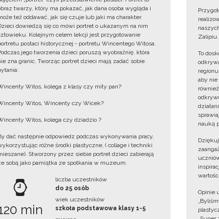
obraz twarzy, który ma pokazać, jak dana osoba wygląda i
Przygot
może też oddawać, jak się czuje lub jaki ma charakter.
realizo
Dzieci dowiedzą się co mówi portret o ukazanym na nim
naszych
człowieku. Kolejnym celem lekcji jest przygotowanie
Zalipiu.
portretu postaci historycznej - portretu Wincentego Witosa.
Podczas jego tworzenia dzieci poruszą wyobraźnię, która
To dosk
nie zna granic. Tworząc portret dzieci mają zadać sobie
odkrywa
pytania:
regionu
aby nie
Wincenty Witos, kolega z klasy czy miły pan?
również
odkrywc
Wincenty Witos, Wincenty czy Wicek?
działan
sprawiaj
Wincenty Witos, kolega czy dziadzio ?
nauką p
By dać następnie odpowiedz podczas wykonywania pracy,
Dzięku
wykorzystując różne środki plastyczne, ( collage i techniki
zaangaż
mieszane). Stworzony przez siebie portret dzieci zabierają
uczniów
ze sobą jako pamiątka ze spotkania w muzeum.
inspira
wartośc
liczba uczestników
do 25 osób
Opinie 
wiek uczestników
„Byliśmy
120 min
szkoła podstawowa klasy 1-5
plastyc
„Super 