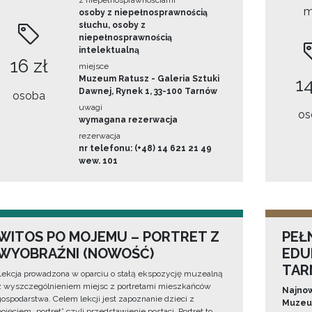
z niepełnosprawnościami
m
osoby z niepełnosprawnością
słuchu, osoby z
niepełnosprawnością
intelektualną
16 zł
miejsce
Muzeum Ratusz - Galeria Sztuki
14
Dawnej, Rynek 1, 33-100 Tarnów
osoba
uwagi
os
wymagana rezerwacja
rezerwacja
nr telefonu: (+48) 14 621 21 49
wew. 101
WITOS PO MOJEMU – PORTRET Z
PEŁ
WYOBRAŹNI (NOWOŚĆ)
EDU
TAR
Lekcja prowadzona w oparciu o stałą ekspozycję muzealną
z wyszczególnieniem miejsc z portretami mieszkańców
Najnow
gospodarstwa. Celem lekcji jest zapoznanie dzieci z
Muzeum
pojęciem „portret” czyli przedstawienie postaci. Portret to