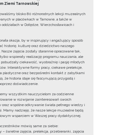
 Ziemi Tarnowskiej
owaliśmy blisko 80 różnorodnych lekcji muzealnych
wanych w placówkach w Tarnowie, a także w
 oddziałach w Dołędze, Wierzchosławicach i
onała okazja, by w inspirujący i angażujący sposób
ć historię, kulturę oraz dziedzictwo naszego
. Nasze zajęcia zostały starannie opracowane tak,
 tylko wspierały realizację programu nauczania, ale
 pobudzały ciekawość, wyobraźnię i pasję młodych
ów. Interaktywne formy pracy, ciekawe prelekcje,
ia plastyczne oraz bezpośredni kontakt z zabytkami
ą, że historia staje się fascynującą przygodą i
oprzez doświadczenie.
jemy wszystkim nauczycielom za codzienne
owanie w rozwijanie zainteresowań swoich
 oraz wspólne odkrywanie świata pełnego wiedzy i
cji. Mamy nadzieję, że nasze lekcje muzealne będą
iowym wsparciem w Waszej pracy dydaktycznej.
uczestników mówią same za siebie:
 – świetne zajęcia, prelekcja, przebieranki, zajęcia