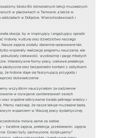
owaliśmy blisko 80 różnorodnych lekcji muzealnych
wanych w placówkach w Tarnowie, a także w
 oddziałach w Dołędze, Wierzchosławicach i
onała okazja, by w inspirujący i angażujący sposób
ć historię, kulturę oraz dziedzictwo naszego
. Nasze zajęcia zostały starannie opracowane tak,
 tylko wspierały realizację programu nauczania, ale
 pobudzały ciekawość, wyobraźnię i pasję młodych
ów. Interaktywne formy pracy, ciekawe prelekcje,
ia plastyczne oraz bezpośredni kontakt z zabytkami
ą, że historia staje się fascynującą przygodą i
oprzez doświadczenie.
jemy wszystkim nauczycielom za codzienne
owanie w rozwijanie zainteresowań swoich
 oraz wspólne odkrywanie świata pełnego wiedzy i
cji. Mamy nadzieję, że nasze lekcje muzealne będą
iowym wsparciem w Waszej pracy dydaktycznej.
uczestników mówią same za siebie:
 – świetne zajęcia, prelekcja, przebieranki, zajęcia
zne. Dzieci były zachwycone, dziękujemy!”
zajęcia, pełne ciekawostek i kreatywnej pracy.