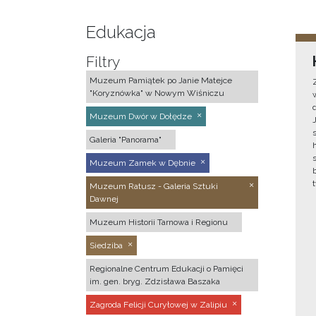
Edukacja
Filtry
Muzeum Pamiątek po Janie Matejce
"Koryznówka" w Nowym Wiśniczu
Muzeum Dwór w Dołędze
Galeria "Panorama"
Muzeum Zamek w Dębnie
Muzeum Ratusz - Galeria Sztuki
Dawnej
Muzeum Historii Tarnowa i Regionu
Siedziba
Regionalne Centrum Edukacji o Pamięci
im. gen. bryg. Zdzisława Baszaka
Zagroda Felicji Curyłowej w Zalipiu