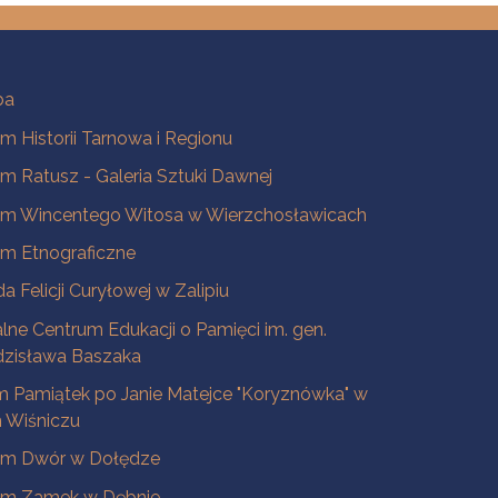
ba
 Historii Tarnowa i Regionu
 Ratusz - Galeria Sztuki Dawnej
m Wincentego Witosa w Wierzchosławicach
m Etnograficzne
a Felicji Curyłowej w Zalipiu
lne Centrum Edukacji o Pamięci im. gen.
dzisława Baszaka
 Pamiątek po Janie Matejce "Koryznówka" w
Wiśniczu
m Dwór w Dołędze
m Zamek w Dębnie