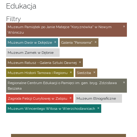
Edukacja
Filtry
Muzeum Pamiątek po Janie Matejce "Koryznówka" w Nowym
Wiśniczu
Muzeum Dwór w Dołędze
Galeria "Panorama"
Muzeum Zamek w Dębnie
Muzeum Ratusz - Galeria Sztuki Dawnej
Muzeum Historii Tarnowa i Regionu
Siedziba
Regionalne Centrum Edukacji o Pamięci im. gen. bryg. Zdzisława
Baszaka
Zagroda Felicji Curyłowej w Zalipiu
Muzeum Etnograficzne
Muzeum Wincentego Witosa w Wierzchosławicach