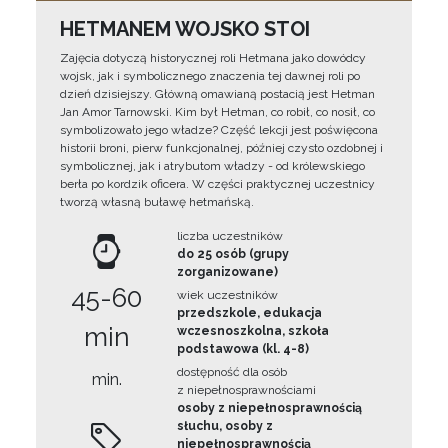
HETMANEM WOJSKO STOI
Zajęcia dotyczą historycznej roli Hetmana jako dowódcy
wojsk, jak i symbolicznego znaczenia tej dawnej roli po
dzień dzisiejszy. Główną omawianą postacią jest Hetman
Jan Amor Tarnowski. Kim był Hetman, co robił, co nosił, co
symbolizowało jego władze? Część lekcji jest poświęcona
historii broni, pierw funkcjonalnej, później czysto ozdobnej i
symbolicznej, jak i atrybutom władzy - od królewskiego
berła po kordzik oficera. W części praktycznej uczestnicy
tworzą własną buławę hetmańską.
liczba uczestników
do 25 osób (grupy
zorganizowane)
45-60
wiek uczestników
przedszkole, edukacja
min
wczesnoszkolna, szkoła
podstawowa (kl. 4-8)
dostępność dla osób
min.
z niepełnosprawnościami
osoby z niepełnosprawnością
słuchu, osoby z
niepełnosprawnością