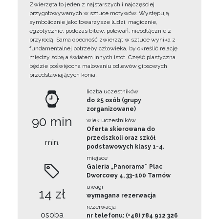
Zwierzęta to jeden z najstarszych i najczęściej
przygotowywanych w sztuce motywów. Występują
symbolicznie jako towarzysze ludzi, magicznie,
egzotycznie, podczas bitew, polowań, nieodłącznie z
przyrodą. Sama obecność zwierząt w sztuce wynika z
fundamentalnej potrzeby człowieka, by określić relację
między sobą a światem innych istot. Część plastyczna
będzie poświęcona malowaniu odlewów gipsowych
przedstawiających konia.
liczba uczestników
do 25 osób (grupy
zorganizowane)
90 min
wiek uczestników
Oferta skierowana do
przedszkoli oraz szkół
min.
podstawowych klasy 1-4.
miejsce
Galeria „Panorama” Plac
Dworcowy 4, 33-100 Tarnów
uwagi
14 zł
wymagana rezerwacja
rezerwacja
osoba
nr telefonu: (+48) 784 912 326