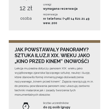
uwagi
12 zł
wymagana rezerwacja
rezerwacja
osoba
nr telefonu: (+48) 14 621 21 49
wew. 200
JAK POWSTAWAŁY PANORAMY?
SZTUKA ILUZJI XIX. WIEKU JAKO
„KINO PRZED KINEM” (NOWOŚĆ)
Lekcja muzealna dotyczy panoram XIX. wieku jako
wyjątkowego zjawiska łączącego sztukę, naukę i iluzję,
które stanowiło formę immersyjnego doświadczenia
nazywanego „kinem przed kinem”. Zajęcia nawiązują m.in.
do procesu powstawania panoram oraz ukazują zarówno
techniki malarskie jak i zasady tworzenia tych
monumentalnych obrazów.
liczba uczestników
do 25 osób (grupy