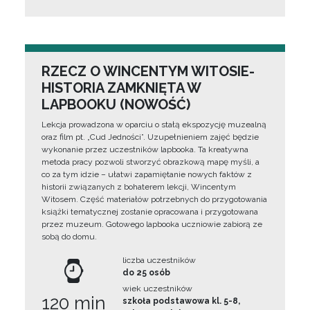
RZECZ O WINCENTYM WITOSIE-
HISTORIA ZAMKNIĘTA W
LAPBOOKU (NOWOŚĆ)
Lekcja prowadzona w oparciu o stałą ekspozycję muzealną
oraz film pt. „Cud Jedności”. Uzupełnieniem zajęć będzie
wykonanie przez uczestników lapbooka. Ta kreatywna
metoda pracy pozwoli stworzyć obrazkową mapę myśli, a
co za tym idzie – ułatwi zapamiętanie nowych faktów z
historii związanych z bohaterem lekcji, Wincentym
Witosem. Część materiałów potrzebnych do przygotowania
książki tematycznej zostanie opracowana i przygotowana
przez muzeum. Gotowego lapbooka uczniowie zabiorą ze
sobą do domu.
liczba uczestników
do 25 osób
wiek uczestników
120 min
szkoła podstawowa kl. 5-8,