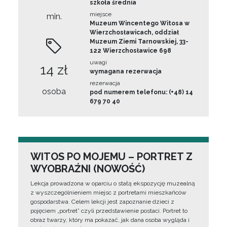
szkoła średnia
miejsce
min.
Muzeum Wincentego Witosa w
Wierzchosławicach, oddział
Muzeum Ziemi Tarnowskiej, 33-
122 Wierzchosławice 698
uwagi
14 zł
wymagana rezerwacja
rezerwacja
osoba
pod numerem telefonu: (+48) 14
679 70 40
WITOS PO MOJEMU – PORTRET Z
WYOBRAŹNI (NOWOŚĆ)
Lekcja prowadzona w oparciu o stałą ekspozycję muzealną
z wyszczególnieniem miejsc z portretami mieszkańców
gospodarstwa. Celem lekcji jest zapoznanie dzieci z
pojęciem „portret” czyli przedstawienie postaci. Portret to
obraz twarzy, który ma pokazać, jak dana osoba wygląda i