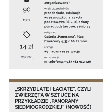
zorganizowane)
90
wiek uczestników
przedszkole, edukacja
wczesnoszkolna, szkoła
min.
podstawowa (kl. 4-8), szkoły
ponadpodstawowe, seniorzy
miejsce
Galeria „Panorama”, Plac
Dworcowy 4, 33-100 Tarnów
14 zł
uwagi
wymagana rezerwacja
osoba
rezerwacja
nr telefonu: (+48) 784 912 326
„SKRZYDLATE I ŁACIATE”, CZYLI
ZWIERZĘTA W SZTUCE NA
PRZYKŁADZIE „PANORAMY
SIEDMIOGRODZKIEJ” (NOWOŚĆ)