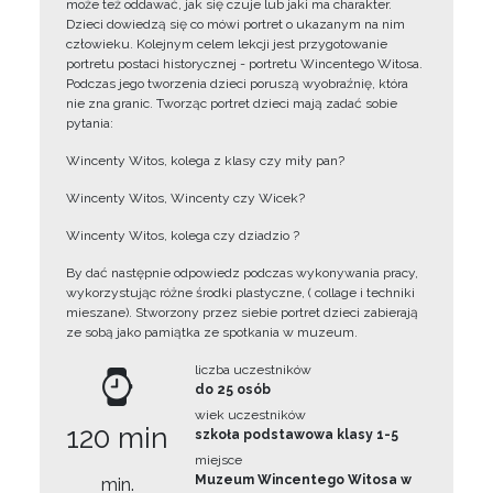
może też oddawać, jak się czuje lub jaki ma charakter.
Dzieci dowiedzą się co mówi portret o ukazanym na nim
człowieku. Kolejnym celem lekcji jest przygotowanie
portretu postaci historycznej - portretu Wincentego Witosa.
Podczas jego tworzenia dzieci poruszą wyobraźnię, która
nie zna granic. Tworząc portret dzieci mają zadać sobie
pytania:
Wincenty Witos, kolega z klasy czy miły pan?
Wincenty Witos, Wincenty czy Wicek?
Wincenty Witos, kolega czy dziadzio ?
By dać następnie odpowiedz podczas wykonywania pracy,
wykorzystując różne środki plastyczne, ( collage i techniki
mieszane). Stworzony przez siebie portret dzieci zabierają
ze sobą jako pamiątka ze spotkania w muzeum.
liczba uczestników
do 25 osób
wiek uczestników
120 min
szkoła podstawowa klasy 1-5
miejsce
Muzeum Wincentego Witosa w
min.