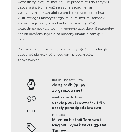
Uczestnicy lekcji muzealnej „Od przedmiotu do zabytku”
zapoznają się z najważniejszymi zagadnieniami
związanymi z muzealnictwem i ochroną dziedzictwa
kulturowego i historycznego (m.in. muzeum, zabytek,
konserwacja, zabytki archeologiczne, etnografia).
Uczestnicy poznają techniki ochrony zabytków. Szczególny
nacisk położony będzie na sposoby dbania o pamiątki
rodzinne.
Podczas lekcji muzealnej uczestnicy będą mieli okazję
zapoznać się również z replikami przedmiotów
zabytkowych.
liczba uczestników
do 25 osób (grupy
zorganizowane)
90
wiek uczestników
szkoła podstawowa (kl. 1-8),
szkoły ponadpodstawowe
min.
miejsce
Muzeum Historii Tarnowa i
Regionu, Rynek 20-21, 33-100
Tarnów