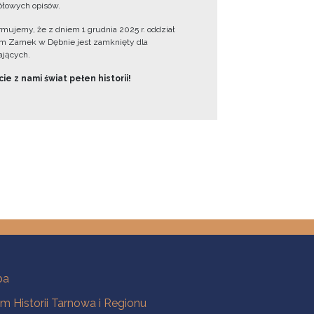
łowych opisów.
ormujemy, że z dniem 1 grudnia 2025 r. oddział
 Zamek w Dębnie jest zamknięty dla
jących.
ie z nami świat pełen historii!
ba
 Historii Tarnowa i Regionu