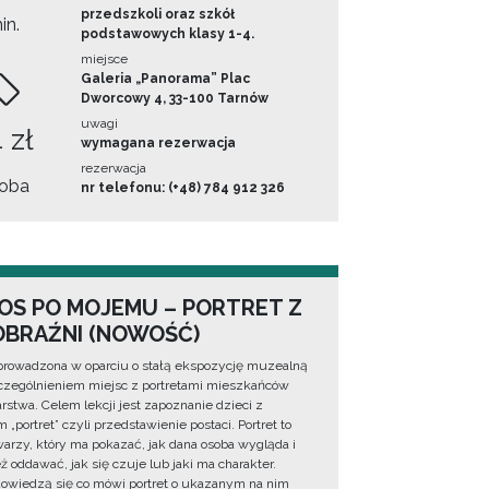
przedszkoli oraz szkół
in.
podstawowych klasy 1-4.
miejsce
Galeria „Panorama” Plac
Dworcowy 4, 33-100 Tarnów
uwagi
 zł
wymagana rezerwacja
rezerwacja
oba
nr telefonu: (+48) 784 912 326
OS PO MOJEMU – PORTRET Z
BRAŹNI (NOWOŚĆ)
prowadzona w oparciu o stałą ekspozycję muzealną
zególnieniem miejsc z portretami mieszkańców
rstwa. Celem lekcji jest zapoznanie dzieci z
 „portret” czyli przedstawienie postaci. Portret to
warzy, który ma pokazać, jak dana osoba wygląda i
ż oddawać, jak się czuje lub jaki ma charakter.
dowiedzą się co mówi portret o ukazanym na nim