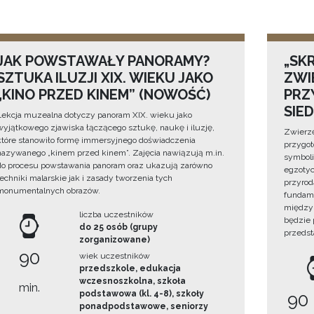
JAK POWSTAWAŁY PANORAMY?
„SKR
SZTUKA ILUZJI XIX. WIEKU JAKO
ZWI
„KINO PRZED KINEM” (NOWOŚĆ)
PRZ
SIE
Lekcja muzealna dotyczy panoram XIX. wieku jako
wyjątkowego zjawiska łączącego sztukę, naukę i iluzję,
Zwierzę
które stanowiło formę immersyjnego doświadczenia
przygo
nazywanego „kinem przed kinem”. Zajęcia nawiązują m.in.
symboli
do procesu powstawania panoram oraz ukazują zarówno
egzotyc
techniki malarskie jak i zasady tworzenia tych
przyrod
monumentalnych obrazów.
fundame
między 
liczba uczestników
będzie
do 25 osób (grupy
przedst
zorganizowane)
90
wiek uczestników
przedszkole, edukacja
wczesnoszkolna, szkoła
min.
podstawowa (kl. 4-8), szkoły
90
ponadpodstawowe, seniorzy