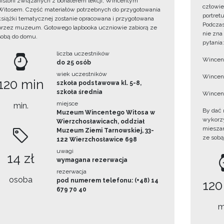
historii związanych z bohaterem lekcji, Wincentym
człowie
Witosem. Część materiałów potrzebnych do przygotowania
portret
książki tematycznej zostanie opracowana i przygotowana
Podczas
przez muzeum. Gotowego lapbooka uczniowie zabiorą ze
nie zna
sobą do domu.
pytania:
liczba uczestników
Wincent
do 25 osób
wiek uczestników
Wincent
120 min
szkoła podstawowa kl. 5-8,
szkoła średnia
Wincent
miejsce
min.
By dać 
Muzeum Wincentego Witosa w
wykorzys
Wierzchosławicach, oddział
mieszan
Muzeum Ziemi Tarnowskiej, 33-
ze sobą
122 Wierzchosławice 698
uwagi
14 zł
wymagana rezerwacja
rezerwacja
osoba
pod numerem telefonu: (+48) 14
120
679 70 40
m