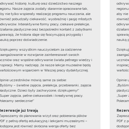
odkrywać historię, kulturę oraz dziedzictwo naszego
odkrywa
regionu. Nasze zajęcia zostały starannie opracowane tak,
regionu
aby nie tylko wspierały realizację programu nauczania, ale
aby nie
również pobudzały ciekawość, wyobraźnię i pasję młodych
również
odkrywców. Interaktywne formy pracy, ciekawe prelekcje,
odkrywc
działania plastyczne oraz bezpośredni kontakt z zabytkami
działan
sprawiają, że historia staje się fascynującą przygodą i
sprawiaj
nauką poprzez doświadczenie.
nauką p
Dziękujemy wszystkim nauczycielom za codzienne
Dzięku
zaangażowanie w rozwijanie zainteresowań swoich
zaangaż
uczniów oraz wspólne odkrywanie świata pełnego wiedzy i
uczniów
inspiracji. Mamy nadzieję, że nasze lekcje muzealne będą
inspira
wartościowym wsparciem w Waszej pracy dydaktycznej.
wartośc
Opinie uczestników mówią same za siebie:
Opinie 
„Byliśmy – świetne zajęcia, prelekcja, przebieranki, zajęcia
„Byliśmy
plastyczne. Dzieci były zachwycone, dziękujemy!”
plastyc
„Super zajęcia, pełne ciekawostek i kreatywnej pracy.
„Super 
Polecamy serdecznie!”
Polecam
Rezerwacje już trwają
Rezerw
Zapraszamy do planowania wizyt oraz pobierania plików
Zaprasz
PDF z pełną ofertą edukacyjną i lekcjami muzealnymi –
PDF z p
dostępna jest również skrócona wersja oferty bez
dostępn