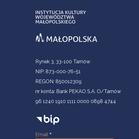
Informacje kontaktowe
Rynek 3, 33-100 Tarnów
NIP: 873-000-76-51
REGON: 850012309
nr konta: Bank PEKAO S.A. O/Tarnów
96 1240 1910 1111 0000 0898 4744
Email