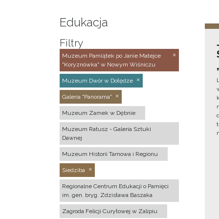
Edukacja
Filtry
Muzeum Pamiątek po Janie Matejce
"Koryznówka" w Nowym Wiśniczu
Muzeum Dwór w Dołędze
Galeria "Panorama"
Muzeum Zamek w Dębnie
Muzeum Ratusz - Galeria Sztuki
Dawnej
Muzeum Historii Tarnowa i Regionu
Siedziba
Regionalne Centrum Edukacji o Pamięci
im. gen. bryg. Zdzisława Baszaka
Zagroda Felicji Curyłowej w Zalipiu