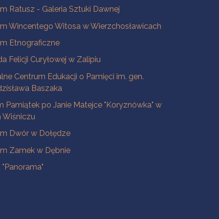
 Ratusz - Galeria Sztuki Dawnej
m Wincentego Witosa w Wierzchosławicach
m Etnograficzne
a Felicji Curyłowej w Zalipiu
lne Centrum Edukacji o Pamięci im. gen.
dzisława Baszaka
 Pamiątek po Janie Matejce "Koryznówka" w
Wiśniczu
m Dwór w Dołędze
m Zamek w Dębnie
a "Panorama"