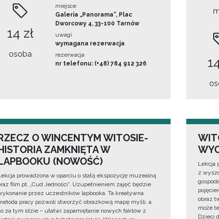
miejsce
m
Galeria „Panorama”, Plac
Dworcowy 4, 33-100 Tarnów
14 zł
uwagi
wymagana rezerwacja
osoba
rezerwacja
14
nr telefonu: (+48) 784 912 326
os
RZECZ O WINCENTYM WITOSIE-
WIT
HISTORIA ZAMKNIĘTA W
WYO
LAPBOOKU (NOWOŚĆ)
Lekcja 
z wyszc
Lekcja prowadzona w oparciu o stałą ekspozycję muzealną
gospoda
oraz film pt. „Cud Jedności”. Uzupełnieniem zajęć będzie
pojęciem
wykonanie przez uczestników lapbooka. Ta kreatywna
obraz t
metoda pracy pozwoli stworzyć obrazkową mapę myśli, a
może te
co za tym idzie – ułatwi zapamiętanie nowych faktów z
Dzieci 