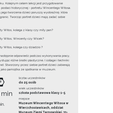
ku. Kolejnym celem lekcji jest przygotowanie
u postaci historycznej - portretu Wincentego Witosa.
 jego tworzenia dzieci poruszą wyobraźnię, która
 granic. Tworząc portret dzieci mają zadać sobie
y Witos, kolega z klasy czy miły pan?
y Witos, Wincenty czy Wicek?
y Witos, kolega czy dziadzio ?
następnie odpowiedz podczas wykonywania pracy,
tując różne środki plastyczne, ( collage i techniki
e). Stworzony przez siebie portret dzieci zabierają
 jako pamiątka ze spotkania w muzeum.
liczba uczestników
do 25 osób
wiek uczestników
 min
szkoła podstawowa klasy 1-5
miejsce
Muzeum Wincentego Witosa w
in.
Wierzchosławicach, oddział
Muzeum Ziemi Tarnowskiej, 33-