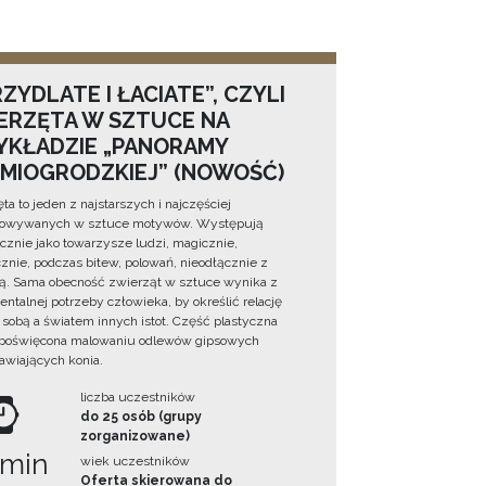
ZYDLATE I ŁACIATE”, CZYLI
ERZĘTA W SZTUCE NA
YKŁADZIE „PANORAMY
DMIOGRODZKIEJ” (NOWOŚĆ)
ta to jeden z najstarszych i najczęściej
towywanych w sztuce motywów. Występują
cznie jako towarzysze ludzi, magicznie,
znie, podczas bitew, polowań, nieodłącznie z
ą. Sama obecność zwierząt w sztuce wynika z
ntalnej potrzeby człowieka, by określić relację
sobą a światem innych istot. Część plastyczna
 poświęcona malowaniu odlewów gipsowych
awiających konia.
liczba uczestników
do 25 osób (grupy
zorganizowane)
 min
wiek uczestników
Oferta skierowana do