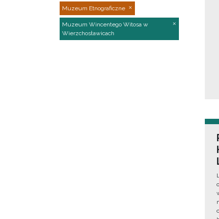
Muzeum Etnograficzne
Muzeum Wincentego Witosa w
Wierzchosławicach