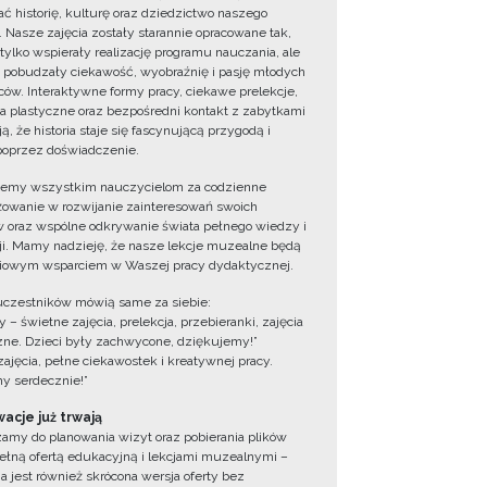
ć historię, kulturę oraz dziedzictwo naszego
. Nasze zajęcia zostały starannie opracowane tak,
 tylko wspierały realizację programu nauczania, ale
 pobudzały ciekawość, wyobraźnię i pasję młodych
ów. Interaktywne formy pracy, ciekawe prelekcje,
ia plastyczne oraz bezpośredni kontakt z zabytkami
ą, że historia staje się fascynującą przygodą i
oprzez doświadczenie.
jemy wszystkim nauczycielom za codzienne
owanie w rozwijanie zainteresowań swoich
 oraz wspólne odkrywanie świata pełnego wiedzy i
cji. Mamy nadzieję, że nasze lekcje muzealne będą
iowym wsparciem w Waszej pracy dydaktycznej.
uczestników mówią same za siebie:
 – świetne zajęcia, prelekcja, przebieranki, zajęcia
zne. Dzieci były zachwycone, dziękujemy!”
zajęcia, pełne ciekawostek i kreatywnej pracy.
y serdecznie!”
acje już trwają
amy do planowania wizyt oraz pobierania plików
ełną ofertą edukacyjną i lekcjami muzealnymi –
a jest również skrócona wersja oferty bez