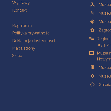
Wystawy
Muzeum
Kontakt
Muzeu
Muzeu
Na skróty
Regulamin
Zagrod
Polityka prywatności
Regiona
Deklaracja dostępności
bryg. Z
Mapa strony
Muzeum
Sklep
Nowym 
Muzeu
Muzeu
Galeri