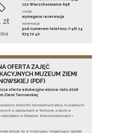
122 Wierzchosławice 698
uwagi
wymagana rezerwacja
 zł
rezerwacja
pod numerem telefonu: (+48) 14
oba
679 70 40
NA OFERTA ZAJĘĆ
KACYJNYCH MUZEUM ZIEMI
NOWSKIEJ (PDF)
sza oferta edukacyjna wiosna–lato 2026
 Ziemi Tarnowskiej
owaliśmy blisko 80 różnorodnych lekcji muzealnych
wanych w placówkach w Tarnowie, a także w
 oddziałach w Dołędze, Wierzchosławicach i
onała okazja, by w inspirujący i angażujący sposób