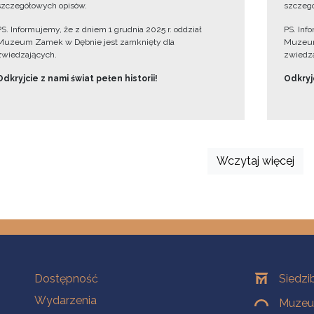
szczegółowych opisów.
szczegó
PS. Informujemy, że z dniem 1 grudnia 2025 r. oddział
PS. Inf
Muzeum Zamek w Dębnie jest zamknięty dla
Muzeum
zwiedzających.
zwiedza
Odkryjcie z nami świat pełen historii!
Odkryjc
Wczytaj więcej
Na skróty
Oddziały
Dostępność
Siedzi
Wydarzenia
Muzeum