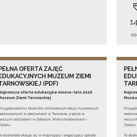
14
os
PEŁNA OFERTA ZAJĘĆ
PEŁ
EDUKACYJNYCH MUZEUM ZIEMI
EDU
TARNOWSKIEJ (PDF)
TAR
Najnowsza oferta edukacyjna wiosna–lato 2026
Najnow
Muzeum Ziemi Tarnowskiej
Muzeum
Przygotowaliśmy blisko 80 różnorodnych lekcji muzealnych
Przygot
realizowanych w placówkach w Tarnowie, a także w
realizo
naszych oddziałach w Dołędze, Wierzchosławicach i
naszych
Zalipiu.
Zalipiu.
To doskonała okazja, by w inspirujący i angażujący sposób
To dosk