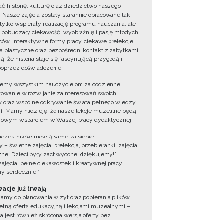
ć historię, kulturę oraz dziedzictwo naszego
. Nasze zajęcia zostały starannie opracowane tak,
 tylko wspierały realizację programu nauczania, ale
 pobudzały ciekawość, wyobraźnię i pasję młodych
ów. Interaktywne formy pracy, ciekawe prelekcje,
ia plastyczne oraz bezpośredni kontakt z zabytkami
ą, że historia staje się fascynującą przygodą i
oprzez doświadczenie.
jemy wszystkim nauczycielom za codzienne
owanie w rozwijanie zainteresowań swoich
 oraz wspólne odkrywanie świata pełnego wiedzy i
cji. Mamy nadzieję, że nasze lekcje muzealne będą
iowym wsparciem w Waszej pracy dydaktycznej.
uczestników mówią same za siebie:
 – świetne zajęcia, prelekcja, przebieranki, zajęcia
zne. Dzieci były zachwycone, dziękujemy!”
zajęcia, pełne ciekawostek i kreatywnej pracy.
y serdecznie!”
acje już trwają
amy do planowania wizyt oraz pobierania plików
ełną ofertą edukacyjną i lekcjami muzealnymi –
a jest również skrócona wersja oferty bez