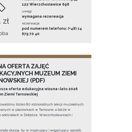
122 Wierzchosławice 698
uwagi
wymagana rezerwacja
 zł
rezerwacja
pod numerem telefonu: (+48) 14
oba
679 70 40
NA OFERTA ZAJĘĆ
KACYJNYCH MUZEUM ZIEMI
NOWSKIEJ (PDF)
sza oferta edukacyjna wiosna–lato 2026
 Ziemi Tarnowskiej
owaliśmy blisko 80 różnorodnych lekcji muzealnych
wanych w placówkach w Tarnowie, a także w
 oddziałach w Dołędze, Wierzchosławicach i
onała okazja, by w inspirujący i angażujący sposób