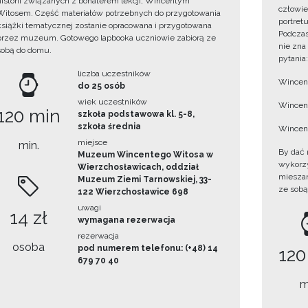
historii związanych z bohaterem lekcji, Wincentym
człowie
Witosem. Część materiałów potrzebnych do przygotowania
portret
książki tematycznej zostanie opracowana i przygotowana
Podczas
przez muzeum. Gotowego lapbooka uczniowie zabiorą ze
nie zna
sobą do domu.
pytania:
liczba uczestników
Wincent
do 25 osób
wiek uczestników
Wincent
120 min
szkoła podstawowa kl. 5-8,
szkoła średnia
Wincent
miejsce
min.
By dać 
Muzeum Wincentego Witosa w
wykorzys
Wierzchosławicach, oddział
mieszan
Muzeum Ziemi Tarnowskiej, 33-
ze sobą
122 Wierzchosławice 698
uwagi
14 zł
wymagana rezerwacja
rezerwacja
osoba
pod numerem telefonu: (+48) 14
120
679 70 40
m