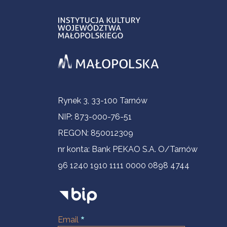
Informacje kontaktowe
Rynek 3, 33-100 Tarnów
NIP: 873-000-76-51
REGON: 850012309
nr konta: Bank PEKAO S.A. O/Tarnów
96 1240 1910 1111 0000 0898 4744
Email