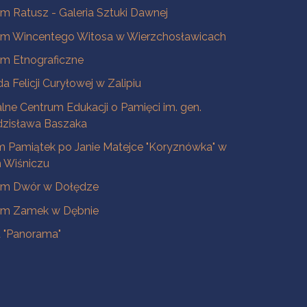
 Ratusz - Galeria Sztuki Dawnej
m Wincentego Witosa w Wierzchosławicach
m Etnograficzne
a Felicji Curyłowej w Zalipiu
lne Centrum Edukacji o Pamięci im. gen.
dzisława Baszaka
 Pamiątek po Janie Matejce "Koryznówka" w
Wiśniczu
m Dwór w Dołędze
m Zamek w Dębnie
a "Panorama"