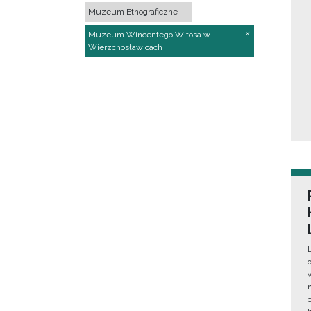
Muzeum Etnograficzne
Muzeum Wincentego Witosa w
Wierzchosławicach