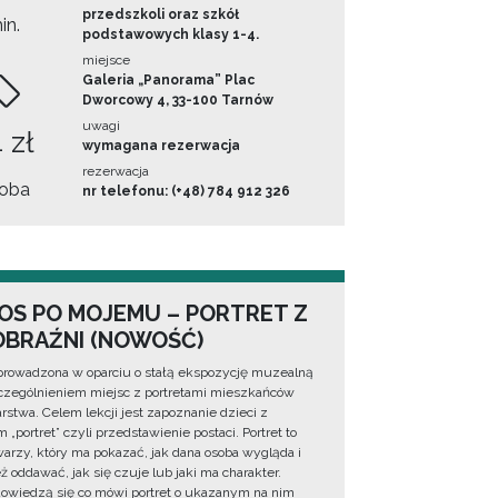
przedszkoli oraz szkół
in.
podstawowych klasy 1-4.
miejsce
Galeria „Panorama” Plac
Dworcowy 4, 33-100 Tarnów
uwagi
 zł
wymagana rezerwacja
rezerwacja
oba
nr telefonu: (+48) 784 912 326
OS PO MOJEMU – PORTRET Z
BRAŹNI (NOWOŚĆ)
prowadzona w oparciu o stałą ekspozycję muzealną
zególnieniem miejsc z portretami mieszkańców
rstwa. Celem lekcji jest zapoznanie dzieci z
 „portret” czyli przedstawienie postaci. Portret to
warzy, który ma pokazać, jak dana osoba wygląda i
ż oddawać, jak się czuje lub jaki ma charakter.
dowiedzą się co mówi portret o ukazanym na nim