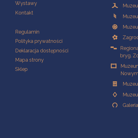
Wystawy
Muzeum
Kontakt
Muzeu
Muzeu
Na skróty
Regulamin
Zagrod
Polityka prywatności
Regiona
Deklaracja dostępności
bryg. Z
Mapa strony
Muzeum
Sklep
Nowym 
Muzeu
Muzeu
Galeri