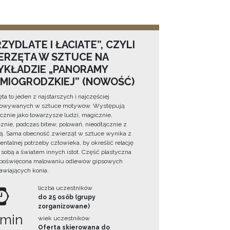
ZYDLATE I ŁACIATE”, CZYLI
ERZĘTA W SZTUCE NA
YKŁADZIE „PANORAMY
DMIOGRODZKIEJ” (NOWOŚĆ)
ta to jeden z najstarszych i najczęściej
towywanych w sztuce motywów. Występują
cznie jako towarzysze ludzi, magicznie,
znie, podczas bitew, polowań, nieodłącznie z
ą. Sama obecność zwierząt w sztuce wynika z
ntalnej potrzeby człowieka, by określić relację
sobą a światem innych istot. Część plastyczna
 poświęcona malowaniu odlewów gipsowych
awiających konia.
liczba uczestników
do 25 osób (grupy
zorganizowane)
 min
wiek uczestników
Oferta skierowana do