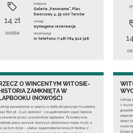
miejsce
m
Galeria „Panorama”, Plac
Dworcowy 4, 33-100 Tarnów
14 zł
uwagi
wymagana rezerwacja
osoba
rezerwacja
14
nr telefonu: (+48) 784 912 326
os
RZECZ O WINCENTYM WITOSIE-
WIT
HISTORIA ZAMKNIĘTA W
WYO
LAPBOOKU (NOWOŚĆ)
Lekcja 
z wyszc
Lekcja prowadzona w oparciu o stałą ekspozycję muzealną
gospoda
oraz film pt. „Cud Jedności”. Uzupełnieniem zajęć będzie
pojęciem
wykonanie przez uczestników lapbooka. Ta kreatywna
obraz t
metoda pracy pozwoli stworzyć obrazkową mapę myśli, a
może te
co za tym idzie – ułatwi zapamiętanie nowych faktów z
Dzieci 