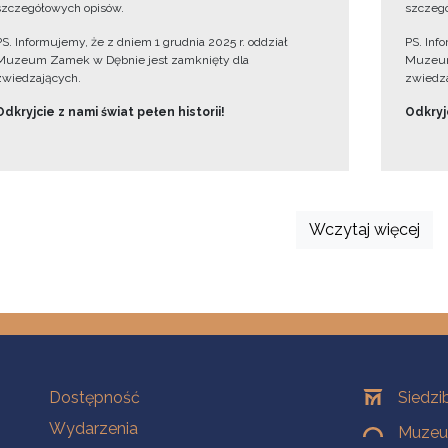
szczegółowych opisów.
szczegó
PS. Informujemy, że z dniem 1 grudnia 2025 r. oddział
PS. Inf
Muzeum Zamek w Dębnie jest zamknięty dla
Muzeum
zwiedzających.
zwiedza
Odkryjcie z nami świat pełen historii!
Odkryjc
Wczytaj więcej
Na skróty
Oddziały
Dostępność
Siedzi
Wydarzenia
Muzeum