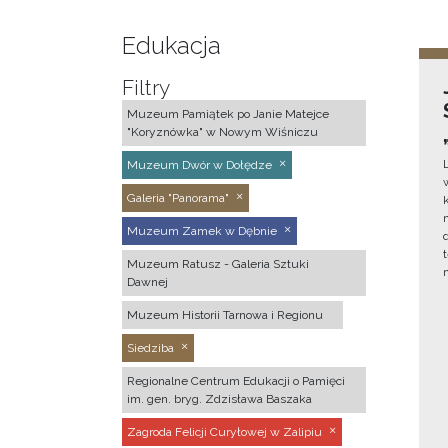
Edukacja
Filtry
Muzeum Pamiątek po Janie Matejce
"Koryznówka" w Nowym Wiśniczu
Muzeum Dwór w Dołędze
Galeria "Panorama"
Muzeum Zamek w Dębnie
Muzeum Ratusz - Galeria Sztuki
Dawnej
Muzeum Historii Tarnowa i Regionu
Siedziba
Regionalne Centrum Edukacji o Pamięci
im. gen. bryg. Zdzisława Baszaka
Zagroda Felicji Curyłowej w Zalipiu