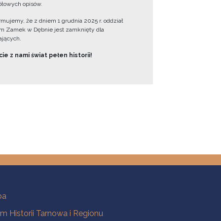
łowych opisów.
ormujemy, że z dniem 1 grudnia 2025 r. oddział
 Zamek w Dębnie jest zamknięty dla
jących.
ie z nami świat pełen historii!
ba
 Historii Tarnowa i Regionu