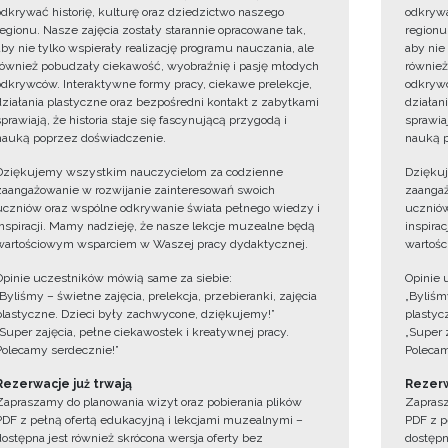
odkrywać historię, kulturę oraz dziedzictwo naszego
odkrywa
regionu. Nasze zajęcia zostały starannie opracowane tak,
regionu
aby nie tylko wspierały realizację programu nauczania, ale
aby nie
również pobudzały ciekawość, wyobraźnię i pasję młodych
również
odkrywców. Interaktywne formy pracy, ciekawe prelekcje,
odkrywc
działania plastyczne oraz bezpośredni kontakt z zabytkami
działan
sprawiają, że historia staje się fascynującą przygodą i
sprawiaj
nauką poprzez doświadczenie.
nauką p
Dziękujemy wszystkim nauczycielom za codzienne
Dzięku
zaangażowanie w rozwijanie zainteresowań swoich
zaangaż
uczniów oraz wspólne odkrywanie świata pełnego wiedzy i
uczniów
inspiracji. Mamy nadzieję, że nasze lekcje muzealne będą
inspira
wartościowym wsparciem w Waszej pracy dydaktycznej.
wartośc
Opinie uczestników mówią same za siebie:
Opinie 
„Byliśmy – świetne zajęcia, prelekcja, przebieranki, zajęcia
„Byliśmy
plastyczne. Dzieci były zachwycone, dziękujemy!”
plastyc
„Super zajęcia, pełne ciekawostek i kreatywnej pracy.
„Super 
Polecamy serdecznie!”
Polecam
Rezerwacje już trwają
Rezerw
Zapraszamy do planowania wizyt oraz pobierania plików
Zaprasz
PDF z pełną ofertą edukacyjną i lekcjami muzealnymi –
PDF z p
dostępna jest również skrócona wersja oferty bez
dostępn