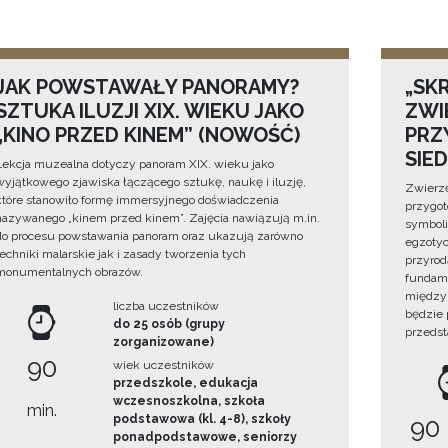
JAK POWSTAWAŁY PANORAMY?
„SKR
SZTUKA ILUZJI XIX. WIEKU JAKO
ZWI
„KINO PRZED KINEM” (NOWOŚĆ)
PRZ
SIE
Lekcja muzealna dotyczy panoram XIX. wieku jako
wyjątkowego zjawiska łączącego sztukę, naukę i iluzję,
Zwierzę
które stanowiło formę immersyjnego doświadczenia
przygo
nazywanego „kinem przed kinem”. Zajęcia nawiązują m.in.
symboli
do procesu powstawania panoram oraz ukazują zarówno
egzotyc
techniki malarskie jak i zasady tworzenia tych
przyrod
monumentalnych obrazów.
fundame
między 
liczba uczestników
będzie
do 25 osób (grupy
przedst
zorganizowane)
90
wiek uczestników
przedszkole, edukacja
wczesnoszkolna, szkoła
min.
podstawowa (kl. 4-8), szkoły
90
ponadpodstawowe, seniorzy