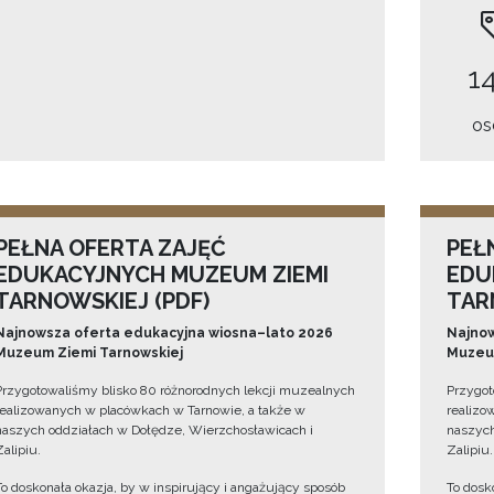
14
os
PEŁNA OFERTA ZAJĘĆ
PEŁ
EDUKACYJNYCH MUZEUM ZIEMI
EDU
TARNOWSKIEJ (PDF)
TAR
Najnowsza oferta edukacyjna wiosna–lato 2026
Najnow
Muzeum Ziemi Tarnowskiej
Muzeum
Przygotowaliśmy blisko 80 różnorodnych lekcji muzealnych
Przygot
realizowanych w placówkach w Tarnowie, a także w
realizo
naszych oddziałach w Dołędze, Wierzchosławicach i
naszych
Zalipiu.
Zalipiu.
To doskonała okazja, by w inspirujący i angażujący sposób
To dosk