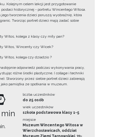
ku. Kolejnym celem lekcji jest przygotowanie
u postaci historycznej - portretu Wincentego Witosa.
 jego tworzenia dzieci poruszą wyobraźnię, która
 granic. Tworząc portret dzieci mają zadać sobie
y Witos, kolega z klasy czy miły pan?
y Witos, Wincenty czy Wicek?
y Witos, kolega czy dziadzio ?
następnie odpowiedz podczas wykonywania pracy,
tując różne środki plastyczne, ( collage i techniki
e). Stworzony przez siebie portret dzieci zabierają
 jako pamiątka ze spotkania w muzeum.
liczba uczestników
do 25 osób
wiek uczestników
 min
szkoła podstawowa klasy 1-5
miejsce
Muzeum Wincentego Witosa w
in.
Wierzchosławicach, oddział
Muzeum Ziemi Tarnowskiej, 33-