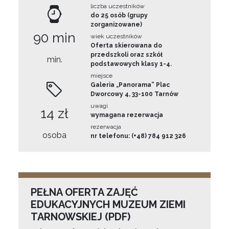
liczba uczestników
do 25 osób (grupy
zorganizowane)
90 min
wiek uczestników
Oferta skierowana do
przedszkoli oraz szkół
min.
podstawowych klasy 1-4.
miejsce
Galeria „Panorama” Plac
Dworcowy 4, 33-100 Tarnów
uwagi
14 zł
wymagana rezerwacja
rezerwacja
osoba
nr telefonu: (+48) 784 912 326
PEŁNA OFERTA ZAJĘĆ
EDUKACYJNYCH MUZEUM ZIEMI
TARNOWSKIEJ (PDF)