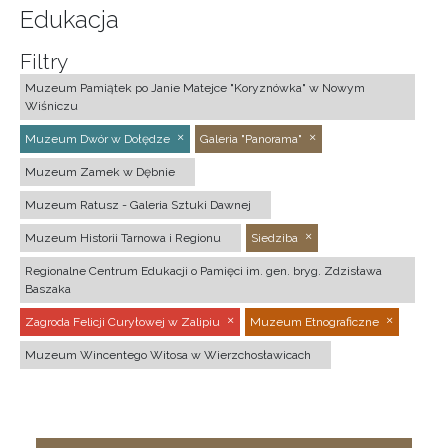
Edukacja
Filtry
Muzeum Pamiątek po Janie Matejce "Koryznówka" w Nowym
Wiśniczu
Muzeum Dwór w Dołędze
Galeria "Panorama"
Muzeum Zamek w Dębnie
Muzeum Ratusz - Galeria Sztuki Dawnej
Muzeum Historii Tarnowa i Regionu
Siedziba
Regionalne Centrum Edukacji o Pamięci im. gen. bryg. Zdzisława
Baszaka
Zagroda Felicji Curyłowej w Zalipiu
Muzeum Etnograficzne
Muzeum Wincentego Witosa w Wierzchosławicach