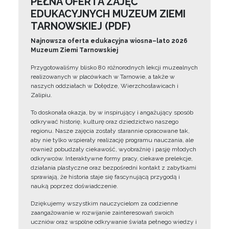
PEŁNA OFERTA ZAJĘĆ
EDUKACYJNYCH MUZEUM ZIEMI
TARNOWSKIEJ (PDF)
Najnowsza oferta edukacyjna wiosna–lato 2026
Muzeum Ziemi Tarnowskiej
Przygotowaliśmy blisko 80 różnorodnych lekcji muzealnych
realizowanych w placówkach w Tarnowie, a także w
naszych oddziałach w Dołędze, Wierzchosławicach i
Zalipiu.
To doskonała okazja, by w inspirujący i angażujący sposób
odkrywać historię, kulturę oraz dziedzictwo naszego
regionu. Nasze zajęcia zostały starannie opracowane tak,
aby nie tylko wspierały realizację programu nauczania, ale
również pobudzały ciekawość, wyobraźnię i pasję młodych
odkrywców. Interaktywne formy pracy, ciekawe prelekcje,
działania plastyczne oraz bezpośredni kontakt z zabytkami
sprawiają, że historia staje się fascynującą przygodą i
nauką poprzez doświadczenie.
Dziękujemy wszystkim nauczycielom za codzienne
zaangażowanie w rozwijanie zainteresowań swoich
uczniów oraz wspólne odkrywanie świata pełnego wiedzy i