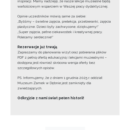
inspiracji. Mamy nadzieję, że nasze lekcje muzealne będą
wartościowym wsparciem w Waszej pracy dydaktycznej.
Opinie uczestników mówią same za siebie:
„Byliśmy – świetne zajęcia, prelekcja, przebieranki, zajęcia
plastyczne. Dzieci były zachwycone, dziękujemy!”
„Super zajęcia, pełne ciekawostek i kreatywnej pracy.
Polecamy serdecznie!”
Rezerwacje już trwają
Zapraszamy do planowania wizyt oraz pobierania plików
PDF z pełną ofertą edukacyjną i lekcjami muzealnymi –
dostępna jest również skrócona wersja oferty bez
szczegółowych opisów.
PS. Informujemy, że z dniem 1 grudnia 2025 r. oddział
Muzeum Zamek w Dębnie jest zamknięty dla
zwiedzających.
Odkryjcie z nami świat pełen historii!