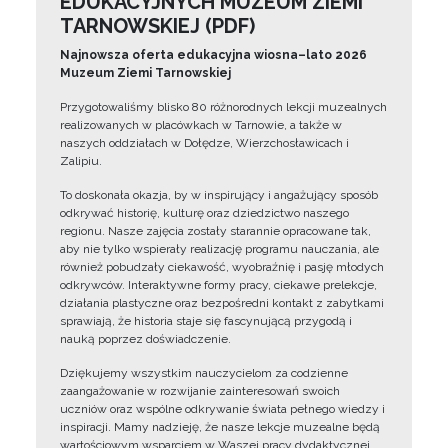
EDUKACYJNYCH MUZEUM ZIEMI
TARNOWSKIEJ (PDF)
Najnowsza oferta edukacyjna wiosna–lato 2026
Muzeum Ziemi Tarnowskiej
Przygotowaliśmy blisko 80 różnorodnych lekcji muzealnych
realizowanych w placówkach w Tarnowie, a także w
naszych oddziałach w Dołędze, Wierzchosławicach i
Zalipiu.
To doskonała okazja, by w inspirujący i angażujący sposób
odkrywać historię, kulturę oraz dziedzictwo naszego
regionu. Nasze zajęcia zostały starannie opracowane tak,
aby nie tylko wspierały realizację programu nauczania, ale
również pobudzały ciekawość, wyobraźnię i pasję młodych
odkrywców. Interaktywne formy pracy, ciekawe prelekcje,
działania plastyczne oraz bezpośredni kontakt z zabytkami
sprawiają, że historia staje się fascynującą przygodą i
nauką poprzez doświadczenie.
Dziękujemy wszystkim nauczycielom za codzienne
zaangażowanie w rozwijanie zainteresowań swoich
uczniów oraz wspólne odkrywanie świata pełnego wiedzy i
inspiracji. Mamy nadzieję, że nasze lekcje muzealne będą
wartościowym wsparciem w Waszej pracy dydaktycznej.