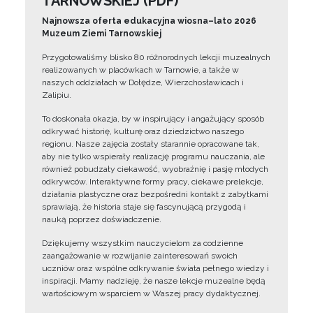
TARNOWSKIEJ (PDF)
Najnowsza oferta edukacyjna wiosna–lato 2026
Muzeum Ziemi Tarnowskiej
Przygotowaliśmy blisko 80 różnorodnych lekcji muzealnych
realizowanych w placówkach w Tarnowie, a także w
naszych oddziałach w Dołędze, Wierzchosławicach i
Zalipiu.
To doskonała okazja, by w inspirujący i angażujący sposób
odkrywać historię, kulturę oraz dziedzictwo naszego
regionu. Nasze zajęcia zostały starannie opracowane tak,
aby nie tylko wspierały realizację programu nauczania, ale
również pobudzały ciekawość, wyobraźnię i pasję młodych
odkrywców. Interaktywne formy pracy, ciekawe prelekcje,
działania plastyczne oraz bezpośredni kontakt z zabytkami
sprawiają, że historia staje się fascynującą przygodą i
nauką poprzez doświadczenie.
Dziękujemy wszystkim nauczycielom za codzienne
zaangażowanie w rozwijanie zainteresowań swoich
uczniów oraz wspólne odkrywanie świata pełnego wiedzy i
inspiracji. Mamy nadzieję, że nasze lekcje muzealne będą
wartościowym wsparciem w Waszej pracy dydaktycznej.