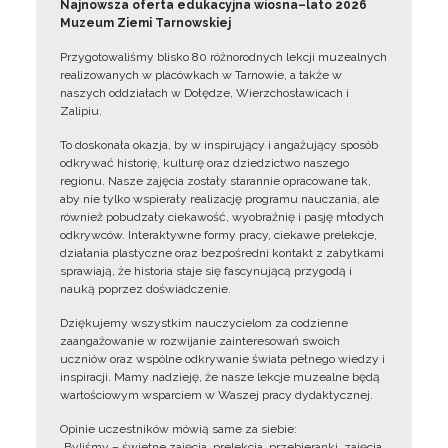
Najnowsza oferta edukacyjna wiosna–lato 2026
Muzeum Ziemi Tarnowskiej
Przygotowaliśmy blisko 80 różnorodnych lekcji muzealnych
realizowanych w placówkach w Tarnowie, a także w
naszych oddziałach w Dołędze, Wierzchosławicach i
Zalipiu.
To doskonała okazja, by w inspirujący i angażujący sposób
odkrywać historię, kulturę oraz dziedzictwo naszego
regionu. Nasze zajęcia zostały starannie opracowane tak,
aby nie tylko wspierały realizację programu nauczania, ale
również pobudzały ciekawość, wyobraźnię i pasję młodych
odkrywców. Interaktywne formy pracy, ciekawe prelekcje,
działania plastyczne oraz bezpośredni kontakt z zabytkami
sprawiają, że historia staje się fascynującą przygodą i
nauką poprzez doświadczenie.
Dziękujemy wszystkim nauczycielom za codzienne
zaangażowanie w rozwijanie zainteresowań swoich
uczniów oraz wspólne odkrywanie świata pełnego wiedzy i
inspiracji. Mamy nadzieję, że nasze lekcje muzealne będą
wartościowym wsparciem w Waszej pracy dydaktycznej.
Opinie uczestników mówią same za siebie:
„Byliśmy – świetne zajęcia, prelekcja, przebieranki, zajęcia