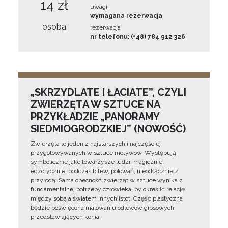
14 zł
uwagi
wymagana rezerwacja
osoba
rezerwacja
nr telefonu: (+48) 784 912 326
„SKRZYDLATE I ŁACIATE”, CZYLI
ZWIERZĘTA W SZTUCE NA
PRZYKŁADZIE „PANORAMY
SIEDMIOGRODZKIEJ” (NOWOŚĆ)
Zwierzęta to jeden z najstarszych i najczęściej
przygotowywanych w sztuce motywów. Występują
symbolicznie jako towarzysze ludzi, magicznie,
egzotycznie, podczas bitew, polowań, nieodłącznie z
przyrodą. Sama obecność zwierząt w sztuce wynika z
fundamentalnej potrzeby człowieka, by określić relację
między sobą a światem innych istot. Część plastyczna
będzie poświęcona malowaniu odlewów gipsowych
przedstawiających konia.