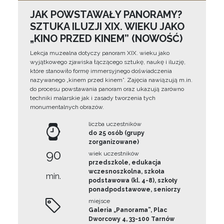
JAK POWSTAWAŁY PANORAMY?
SZTUKA ILUZJI XIX. WIEKU JAKO
„KINO PRZED KINEM” (NOWOŚĆ)
Lekcja muzealna dotyczy panoram XIX. wieku jako
wyjątkowego zjawiska łączącego sztukę, naukę i iluzję,
które stanowiło formę immersyjnego doświadczenia
nazywanego „kinem przed kinem”. Zajęcia nawiązują m.in.
do procesu powstawania panoram oraz ukazują zarówno
techniki malarskie jak i zasady tworzenia tych
monumentalnych obrazów.
liczba uczestników
do 25 osób (grupy
zorganizowane)
90
wiek uczestników
przedszkole, edukacja
wczesnoszkolna, szkoła
min.
podstawowa (kl. 4-8), szkoły
ponadpodstawowe, seniorzy
miejsce
Galeria „Panorama”, Plac
Dworcowy 4, 33-100 Tarnów