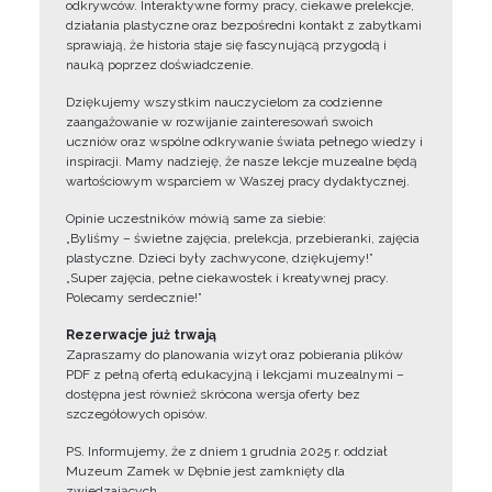
odkrywców. Interaktywne formy pracy, ciekawe prelekcje,
działania plastyczne oraz bezpośredni kontakt z zabytkami
sprawiają, że historia staje się fascynującą przygodą i
nauką poprzez doświadczenie.
Dziękujemy wszystkim nauczycielom za codzienne
zaangażowanie w rozwijanie zainteresowań swoich
uczniów oraz wspólne odkrywanie świata pełnego wiedzy i
inspiracji. Mamy nadzieję, że nasze lekcje muzealne będą
wartościowym wsparciem w Waszej pracy dydaktycznej.
Opinie uczestników mówią same za siebie:
„Byliśmy – świetne zajęcia, prelekcja, przebieranki, zajęcia
plastyczne. Dzieci były zachwycone, dziękujemy!”
„Super zajęcia, pełne ciekawostek i kreatywnej pracy.
Polecamy serdecznie!”
Rezerwacje już trwają
Zapraszamy do planowania wizyt oraz pobierania plików
PDF z pełną ofertą edukacyjną i lekcjami muzealnymi –
dostępna jest również skrócona wersja oferty bez
szczegółowych opisów.
PS. Informujemy, że z dniem 1 grudnia 2025 r. oddział
Muzeum Zamek w Dębnie jest zamknięty dla
zwiedzających.