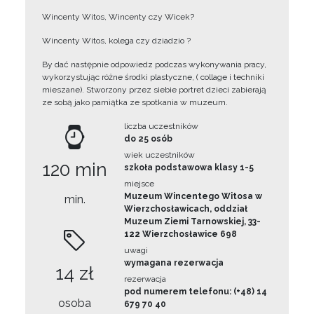
Wincenty Witos, Wincenty czy Wicek?
Wincenty Witos, kolega czy dziadzio ?
By dać następnie odpowiedz podczas wykonywania pracy,
wykorzystując różne środki plastyczne, ( collage i techniki
mieszane). Stworzony przez siebie portret dzieci zabierają
ze sobą jako pamiątka ze spotkania w muzeum.
liczba uczestników
do 25 osób
wiek uczestników
120 min
szkoła podstawowa klasy 1-5
miejsce
Muzeum Wincentego Witosa w
min.
Wierzchosławicach, oddział
Muzeum Ziemi Tarnowskiej, 33-
122 Wierzchosławice 698
uwagi
wymagana rezerwacja
14 zł
rezerwacja
pod numerem telefonu: (+48) 14
osoba
679 70 40