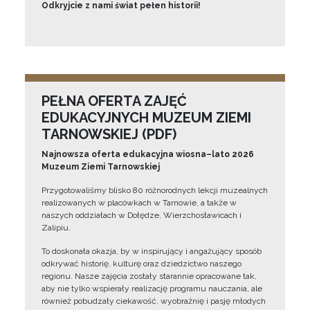
Odkryjcie z nami świat pełen historii!
PEŁNA OFERTA ZAJĘĆ
EDUKACYJNYCH MUZEUM ZIEMI
TARNOWSKIEJ (PDF)
Najnowsza oferta edukacyjna wiosna–lato 2026
Muzeum Ziemi Tarnowskiej
Przygotowaliśmy blisko 80 różnorodnych lekcji muzealnych
realizowanych w placówkach w Tarnowie, a także w
naszych oddziałach w Dołędze, Wierzchosławicach i
Zalipiu.
To doskonała okazja, by w inspirujący i angażujący sposób
odkrywać historię, kulturę oraz dziedzictwo naszego
regionu. Nasze zajęcia zostały starannie opracowane tak,
aby nie tylko wspierały realizację programu nauczania, ale
również pobudzały ciekawość, wyobraźnię i pasję młodych