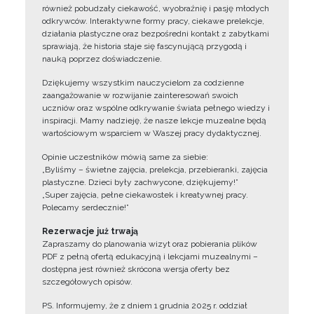
również pobudzały ciekawość, wyobraźnię i pasję młodych
odkrywców. Interaktywne formy pracy, ciekawe prelekcje,
działania plastyczne oraz bezpośredni kontakt z zabytkami
sprawiają, że historia staje się fascynującą przygodą i
nauką poprzez doświadczenie.
Dziękujemy wszystkim nauczycielom za codzienne
zaangażowanie w rozwijanie zainteresowań swoich
uczniów oraz wspólne odkrywanie świata pełnego wiedzy i
inspiracji. Mamy nadzieję, że nasze lekcje muzealne będą
wartościowym wsparciem w Waszej pracy dydaktycznej.
Opinie uczestników mówią same za siebie:
„Byliśmy – świetne zajęcia, prelekcja, przebieranki, zajęcia
plastyczne. Dzieci były zachwycone, dziękujemy!”
„Super zajęcia, pełne ciekawostek i kreatywnej pracy.
Polecamy serdecznie!”
Rezerwacje już trwają
Zapraszamy do planowania wizyt oraz pobierania plików
PDF z pełną ofertą edukacyjną i lekcjami muzealnymi –
dostępna jest również skrócona wersja oferty bez
szczegółowych opisów.
PS. Informujemy, że z dniem 1 grudnia 2025 r. oddział