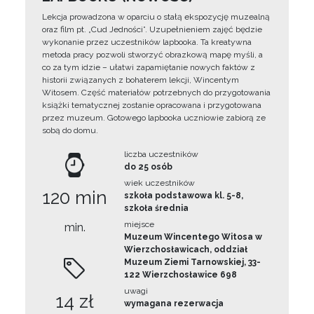
Lekcja prowadzona w oparciu o stałą ekspozycję muzealną
oraz film pt. „Cud Jedności”. Uzupełnieniem zajęć będzie
wykonanie przez uczestników lapbooka. Ta kreatywna
metoda pracy pozwoli stworzyć obrazkową mapę myśli, a
co za tym idzie – ułatwi zapamiętanie nowych faktów z
historii związanych z bohaterem lekcji, Wincentym
Witosem. Część materiałów potrzebnych do przygotowania
książki tematycznej zostanie opracowana i przygotowana
przez muzeum. Gotowego lapbooka uczniowie zabiorą ze
sobą do domu.
liczba uczestników
do 25 osób
wiek uczestników
120 min
szkoła podstawowa kl. 5-8,
szkoła średnia
miejsce
min.
Muzeum Wincentego Witosa w
Wierzchosławicach, oddział
Muzeum Ziemi Tarnowskiej, 33-
122 Wierzchosławice 698
uwagi
14 zł
wymagana rezerwacja