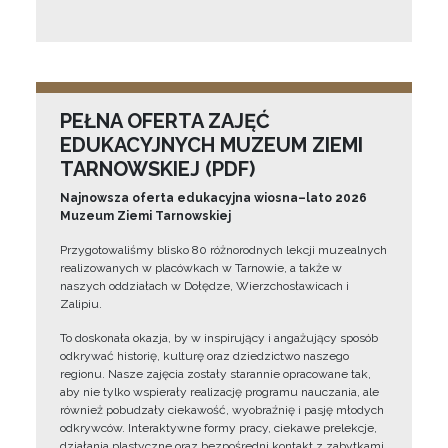
PEŁNA OFERTA ZAJĘĆ
EDUKACYJNYCH MUZEUM ZIEMI
TARNOWSKIEJ (PDF)
Najnowsza oferta edukacyjna wiosna–lato 2026
Muzeum Ziemi Tarnowskiej
Przygotowaliśmy blisko 80 różnorodnych lekcji muzealnych
realizowanych w placówkach w Tarnowie, a także w
naszych oddziałach w Dołędze, Wierzchosławicach i
Zalipiu.
To doskonała okazja, by w inspirujący i angażujący sposób
odkrywać historię, kulturę oraz dziedzictwo naszego
regionu. Nasze zajęcia zostały starannie opracowane tak,
aby nie tylko wspierały realizację programu nauczania, ale
również pobudzały ciekawość, wyobraźnię i pasję młodych
odkrywców. Interaktywne formy pracy, ciekawe prelekcje,
działania plastyczne oraz bezpośredni kontakt z zabytkami