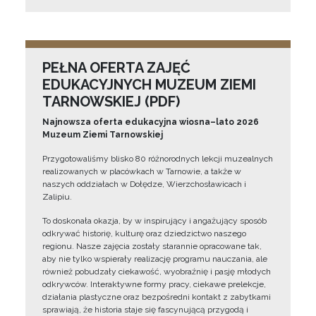
PEŁNA OFERTA ZAJĘĆ
EDUKACYJNYCH MUZEUM ZIEMI
TARNOWSKIEJ (PDF)
Najnowsza oferta edukacyjna wiosna–lato 2026
Muzeum Ziemi Tarnowskiej
Przygotowaliśmy blisko 80 różnorodnych lekcji muzealnych
realizowanych w placówkach w Tarnowie, a także w
naszych oddziałach w Dołędze, Wierzchosławicach i
Zalipiu.
To doskonała okazja, by w inspirujący i angażujący sposób
odkrywać historię, kulturę oraz dziedzictwo naszego
regionu. Nasze zajęcia zostały starannie opracowane tak,
aby nie tylko wspierały realizację programu nauczania, ale
również pobudzały ciekawość, wyobraźnię i pasję młodych
odkrywców. Interaktywne formy pracy, ciekawe prelekcje,
działania plastyczne oraz bezpośredni kontakt z zabytkami
sprawiają, że historia staje się fascynującą przygodą i