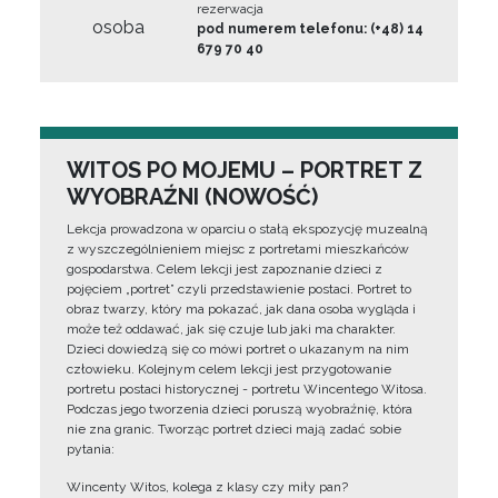
rezerwacja
osoba
pod numerem telefonu: (+48) 14
679 70 40
WITOS PO MOJEMU – PORTRET Z
WYOBRAŹNI (NOWOŚĆ)
Lekcja prowadzona w oparciu o stałą ekspozycję muzealną
z wyszczególnieniem miejsc z portretami mieszkańców
gospodarstwa. Celem lekcji jest zapoznanie dzieci z
pojęciem „portret” czyli przedstawienie postaci. Portret to
obraz twarzy, który ma pokazać, jak dana osoba wygląda i
może też oddawać, jak się czuje lub jaki ma charakter.
Dzieci dowiedzą się co mówi portret o ukazanym na nim
człowieku. Kolejnym celem lekcji jest przygotowanie
portretu postaci historycznej - portretu Wincentego Witosa.
Podczas jego tworzenia dzieci poruszą wyobraźnię, która
nie zna granic. Tworząc portret dzieci mają zadać sobie
pytania:
Wincenty Witos, kolega z klasy czy miły pan?