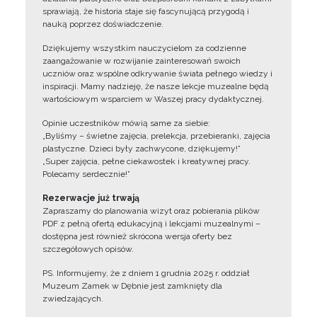
sprawiają, że historia staje się fascynującą przygodą i
nauką poprzez doświadczenie.
Dziękujemy wszystkim nauczycielom za codzienne
zaangażowanie w rozwijanie zainteresowań swoich
uczniów oraz wspólne odkrywanie świata pełnego wiedzy i
inspiracji. Mamy nadzieję, że nasze lekcje muzealne będą
wartościowym wsparciem w Waszej pracy dydaktycznej.
Opinie uczestników mówią same za siebie:
„Byliśmy – świetne zajęcia, prelekcja, przebieranki, zajęcia
plastyczne. Dzieci były zachwycone, dziękujemy!”
„Super zajęcia, pełne ciekawostek i kreatywnej pracy.
Polecamy serdecznie!”
Rezerwacje już trwają
Zapraszamy do planowania wizyt oraz pobierania plików
PDF z pełną ofertą edukacyjną i lekcjami muzealnymi –
dostępna jest również skrócona wersja oferty bez
szczegółowych opisów.
PS. Informujemy, że z dniem 1 grudnia 2025 r. oddział
Muzeum Zamek w Dębnie jest zamknięty dla
zwiedzających.