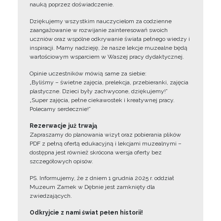
nauką poprzez doświadczenie.
Dziękujemy wszystkim nauczycielom za codzienne
zaangażowanie w rozwijanie zainteresowań swoich
uczniów oraz wspólne odkrywanie świata pełnego wiedzy i
inspiracji. Mamy nadzieję, że nasze lekcje muzealne będą
wartościowym wsparciem w Waszej pracy dydaktycznej.
Opinie uczestników mówią same za siebie:
„Byliśmy – świetne zajęcia, prelekcja, przebieranki, zajęcia
plastyczne. Dzieci były zachwycone, dziękujemy!”
„Super zajęcia, pełne ciekawostek i kreatywnej pracy.
Polecamy serdecznie!”
Rezerwacje już trwają
Zapraszamy do planowania wizyt oraz pobierania plików
PDF z pełną ofertą edukacyjną i lekcjami muzealnymi –
dostępna jest również skrócona wersja oferty bez
szczegółowych opisów.
PS. Informujemy, że z dniem 1 grudnia 2025 r. oddział
Muzeum Zamek w Dębnie jest zamknięty dla
zwiedzających.
Odkryjcie z nami świat pełen historii!