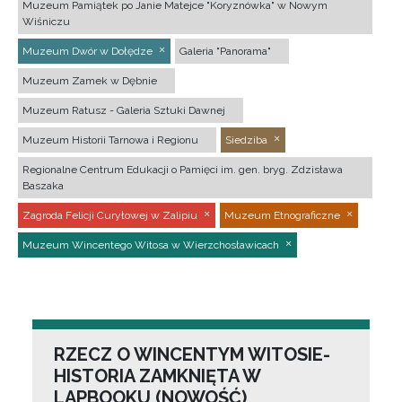
Muzeum Pamiątek po Janie Matejce "Koryznówka" w Nowym
Wiśniczu
Muzeum Dwór w Dołędze
Galeria "Panorama"
Muzeum Zamek w Dębnie
Muzeum Ratusz - Galeria Sztuki Dawnej
Muzeum Historii Tarnowa i Regionu
Siedziba
Regionalne Centrum Edukacji o Pamięci im. gen. bryg. Zdzisława
Baszaka
Zagroda Felicji Curyłowej w Zalipiu
Muzeum Etnograficzne
Muzeum Wincentego Witosa w Wierzchosławicach
RZECZ O WINCENTYM WITOSIE-
HISTORIA ZAMKNIĘTA W
LAPBOOKU (NOWOŚĆ)