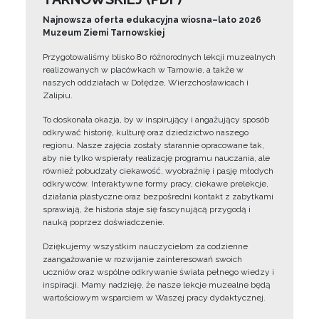
Najnowsza oferta edukacyjna wiosna–lato 2026
Muzeum Ziemi Tarnowskiej
Przygotowaliśmy blisko 80 różnorodnych lekcji muzealnych
realizowanych w placówkach w Tarnowie, a także w
naszych oddziałach w Dołędze, Wierzchosławicach i
Zalipiu.
To doskonała okazja, by w inspirujący i angażujący sposób
odkrywać historię, kulturę oraz dziedzictwo naszego
regionu. Nasze zajęcia zostały starannie opracowane tak,
aby nie tylko wspierały realizację programu nauczania, ale
również pobudzały ciekawość, wyobraźnię i pasję młodych
odkrywców. Interaktywne formy pracy, ciekawe prelekcje,
działania plastyczne oraz bezpośredni kontakt z zabytkami
sprawiają, że historia staje się fascynującą przygodą i
nauką poprzez doświadczenie.
Dziękujemy wszystkim nauczycielom za codzienne
zaangażowanie w rozwijanie zainteresowań swoich
uczniów oraz wspólne odkrywanie świata pełnego wiedzy i
inspiracji. Mamy nadzieję, że nasze lekcje muzealne będą
wartościowym wsparciem w Waszej pracy dydaktycznej.