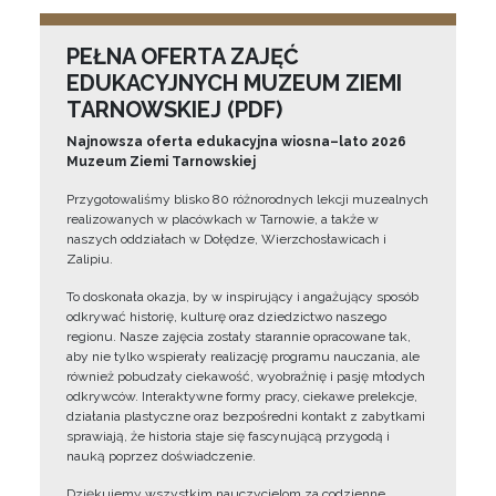
PEŁNA OFERTA ZAJĘĆ
EDUKACYJNYCH MUZEUM ZIEMI
TARNOWSKIEJ (PDF)
Najnowsza oferta edukacyjna wiosna–lato 2026
Muzeum Ziemi Tarnowskiej
Przygotowaliśmy blisko 80 różnorodnych lekcji muzealnych
realizowanych w placówkach w Tarnowie, a także w
naszych oddziałach w Dołędze, Wierzchosławicach i
Zalipiu.
To doskonała okazja, by w inspirujący i angażujący sposób
odkrywać historię, kulturę oraz dziedzictwo naszego
regionu. Nasze zajęcia zostały starannie opracowane tak,
aby nie tylko wspierały realizację programu nauczania, ale
również pobudzały ciekawość, wyobraźnię i pasję młodych
odkrywców. Interaktywne formy pracy, ciekawe prelekcje,
działania plastyczne oraz bezpośredni kontakt z zabytkami
sprawiają, że historia staje się fascynującą przygodą i
nauką poprzez doświadczenie.
Dziękujemy wszystkim nauczycielom za codzienne