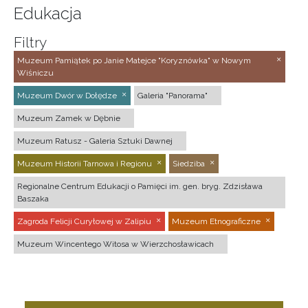
Edukacja
Filtry
Muzeum Pamiątek po Janie Matejce "Koryznówka" w Nowym
Wiśniczu
Muzeum Dwór w Dołędze
Galeria "Panorama"
Muzeum Zamek w Dębnie
Muzeum Ratusz - Galeria Sztuki Dawnej
Muzeum Historii Tarnowa i Regionu
Siedziba
Regionalne Centrum Edukacji o Pamięci im. gen. bryg. Zdzisława
Baszaka
Zagroda Felicji Curyłowej w Zalipiu
Muzeum Etnograficzne
Muzeum Wincentego Witosa w Wierzchosławicach