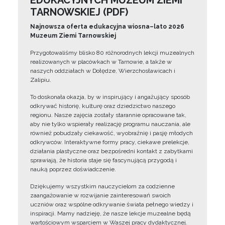
EDUKACYJNYCH MUZEUM ZIEMI
TARNOWSKIEJ (PDF)
Najnowsza oferta edukacyjna wiosna–lato 2026
Muzeum Ziemi Tarnowskiej
Przygotowaliśmy blisko 80 różnorodnych lekcji muzealnych
realizowanych w placówkach w Tarnowie, a także w
naszych oddziałach w Dołędze, Wierzchosławicach i
Zalipiu.
To doskonała okazja, by w inspirujący i angażujący sposób
odkrywać historię, kulturę oraz dziedzictwo naszego
regionu. Nasze zajęcia zostały starannie opracowane tak,
aby nie tylko wspierały realizację programu nauczania, ale
również pobudzały ciekawość, wyobraźnię i pasję młodych
odkrywców. Interaktywne formy pracy, ciekawe prelekcje,
działania plastyczne oraz bezpośredni kontakt z zabytkami
sprawiają, że historia staje się fascynującą przygodą i
nauką poprzez doświadczenie.
Dziękujemy wszystkim nauczycielom za codzienne
zaangażowanie w rozwijanie zainteresowań swoich
uczniów oraz wspólne odkrywanie świata pełnego wiedzy i
inspiracji. Mamy nadzieję, że nasze lekcje muzealne będą
wartościowym wsparciem w Waszej pracy dydaktycznej.