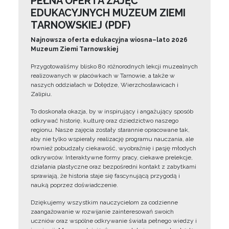
PEŁNA OFERTA ZAJĘĆ
EDUKACYJNYCH MUZEUM ZIEMI
TARNOWSKIEJ (PDF)
Najnowsza oferta edukacyjna wiosna–lato 2026
Muzeum Ziemi Tarnowskiej
Przygotowaliśmy blisko 80 różnorodnych lekcji muzealnych
realizowanych w placówkach w Tarnowie, a także w
naszych oddziałach w Dołędze, Wierzchosławicach i
Zalipiu.
To doskonała okazja, by w inspirujący i angażujący sposób
odkrywać historię, kulturę oraz dziedzictwo naszego
regionu. Nasze zajęcia zostały starannie opracowane tak,
aby nie tylko wspierały realizację programu nauczania, ale
również pobudzały ciekawość, wyobraźnię i pasję młodych
odkrywców. Interaktywne formy pracy, ciekawe prelekcje,
działania plastyczne oraz bezpośredni kontakt z zabytkami
sprawiają, że historia staje się fascynującą przygodą i
nauką poprzez doświadczenie.
Dziękujemy wszystkim nauczycielom za codzienne
zaangażowanie w rozwijanie zainteresowań swoich
uczniów oraz wspólne odkrywanie świata pełnego wiedzy i