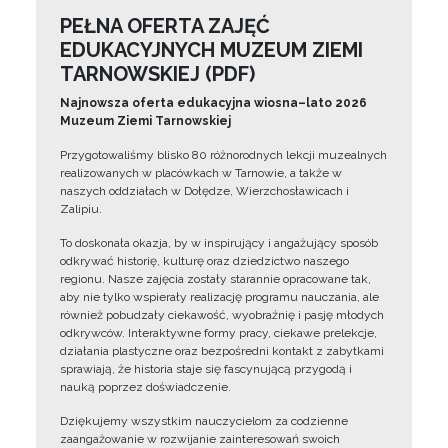
PEŁNA OFERTA ZAJĘĆ
EDUKACYJNYCH MUZEUM ZIEMI
TARNOWSKIEJ (PDF)
Najnowsza oferta edukacyjna wiosna–lato 2026
Muzeum Ziemi Tarnowskiej
Przygotowaliśmy blisko 80 różnorodnych lekcji muzealnych
realizowanych w placówkach w Tarnowie, a także w
naszych oddziałach w Dołędze, Wierzchosławicach i
Zalipiu.
To doskonała okazja, by w inspirujący i angażujący sposób
odkrywać historię, kulturę oraz dziedzictwo naszego
regionu. Nasze zajęcia zostały starannie opracowane tak,
aby nie tylko wspierały realizację programu nauczania, ale
również pobudzały ciekawość, wyobraźnię i pasję młodych
odkrywców. Interaktywne formy pracy, ciekawe prelekcje,
działania plastyczne oraz bezpośredni kontakt z zabytkami
sprawiają, że historia staje się fascynującą przygodą i
nauką poprzez doświadczenie.
Dziękujemy wszystkim nauczycielom za codzienne
zaangażowanie w rozwijanie zainteresowań swoich