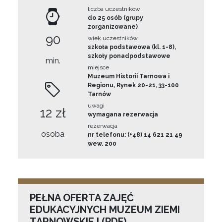
liczba uczestników
do 25 osób (grupy
zorganizowane)
90
wiek uczestników
szkoła podstawowa (kl. 1-8),
szkoły ponadpodstawowe
min.
miejsce
Muzeum Historii Tarnowa i
Regionu, Rynek 20-21, 33-100
Tarnów
uwagi
12 zł
wymagana rezerwacja
rezerwacja
osoba
nr telefonu: (+48) 14 621 21 49
wew. 200
PEŁNA OFERTA ZAJĘĆ
EDUKACYJNYCH MUZEUM ZIEMI
TARNOWSKIEJ (PDF)