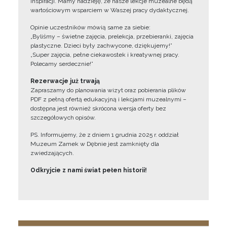
inspiracji. Mamy nadzieję, że nasze lekcje muzealne będą
wartościowym wsparciem w Waszej pracy dydaktycznej.
Opinie uczestników mówią same za siebie:
„Byliśmy – świetne zajęcia, prelekcja, przebieranki, zajęcia
plastyczne. Dzieci były zachwycone, dziękujemy!”
„Super zajęcia, pełne ciekawostek i kreatywnej pracy.
Polecamy serdecznie!”
Rezerwacje już trwają
Zapraszamy do planowania wizyt oraz pobierania plików
PDF z pełną ofertą edukacyjną i lekcjami muzealnymi –
dostępna jest również skrócona wersja oferty bez
szczegółowych opisów.
PS. Informujemy, że z dniem 1 grudnia 2025 r. oddział
Muzeum Zamek w Dębnie jest zamknięty dla
zwiedzających.
Odkryjcie z nami świat pełen historii!