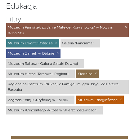
Edukacja
Filtry
Muzeum Pamiątek po Janie Matejce "Koryznówka" w Nowym
Wiśniczu
Muzeum Dwór w Dołędze
Galeria "Panorama"
Muzeum Zamek w Dębnie
Muzeum Ratusz - Galeria Sztuki Dawnej
Muzeum Historii Tarnowa i Regionu
Siedziba
Regionalne Centrum Edukacji o Pamięci im. gen. bryg. Zdzisława
Baszaka
Zagroda Felicji Curyłowej w Zalipiu
Muzeum Etnograficzne
Muzeum Wincentego Witosa w Wierzchosławicach