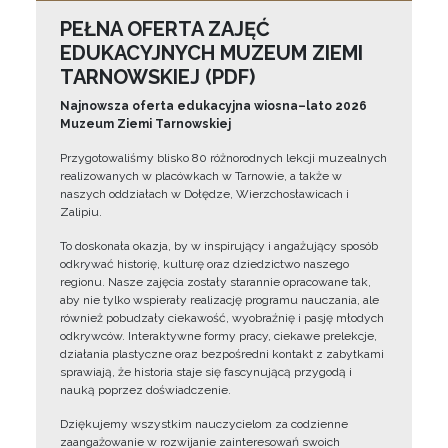
PEŁNA OFERTA ZAJĘĆ
EDUKACYJNYCH MUZEUM ZIEMI
TARNOWSKIEJ (PDF)
Najnowsza oferta edukacyjna wiosna–lato 2026
Muzeum Ziemi Tarnowskiej
Przygotowaliśmy blisko 80 różnorodnych lekcji muzealnych
realizowanych w placówkach w Tarnowie, a także w
naszych oddziałach w Dołędze, Wierzchosławicach i
Zalipiu.
To doskonała okazja, by w inspirujący i angażujący sposób
odkrywać historię, kulturę oraz dziedzictwo naszego
regionu. Nasze zajęcia zostały starannie opracowane tak,
aby nie tylko wspierały realizację programu nauczania, ale
również pobudzały ciekawość, wyobraźnię i pasję młodych
odkrywców. Interaktywne formy pracy, ciekawe prelekcje,
działania plastyczne oraz bezpośredni kontakt z zabytkami
sprawiają, że historia staje się fascynującą przygodą i
nauką poprzez doświadczenie.
Dziękujemy wszystkim nauczycielom za codzienne
zaangażowanie w rozwijanie zainteresowań swoich