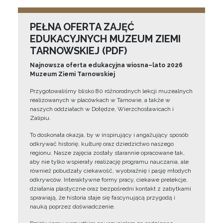
PEŁNA OFERTA ZAJĘĆ
EDUKACYJNYCH MUZEUM ZIEMI
TARNOWSKIEJ (PDF)
Najnowsza oferta edukacyjna wiosna–lato 2026
Muzeum Ziemi Tarnowskiej
Przygotowaliśmy blisko 80 różnorodnych lekcji muzealnych
realizowanych w placówkach w Tarnowie, a także w
naszych oddziałach w Dołędze, Wierzchosławicach i
Zalipiu.
To doskonała okazja, by w inspirujący i angażujący sposób
odkrywać historię, kulturę oraz dziedzictwo naszego
regionu. Nasze zajęcia zostały starannie opracowane tak,
aby nie tylko wspierały realizację programu nauczania, ale
również pobudzały ciekawość, wyobraźnię i pasję młodych
odkrywców. Interaktywne formy pracy, ciekawe prelekcje,
działania plastyczne oraz bezpośredni kontakt z zabytkami
sprawiają, że historia staje się fascynującą przygodą i
nauką poprzez doświadczenie.