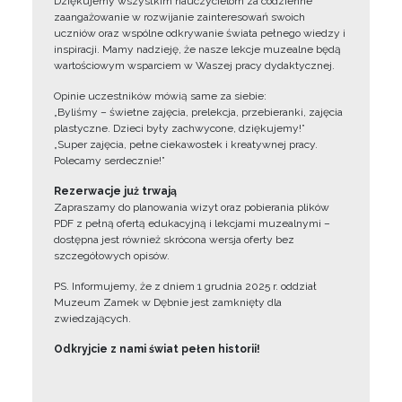
Dziękujemy wszystkim nauczycielom za codzienne
zaangażowanie w rozwijanie zainteresowań swoich
uczniów oraz wspólne odkrywanie świata pełnego wiedzy i
inspiracji. Mamy nadzieję, że nasze lekcje muzealne będą
wartościowym wsparciem w Waszej pracy dydaktycznej.
Opinie uczestników mówią same za siebie:
„Byliśmy – świetne zajęcia, prelekcja, przebieranki, zajęcia
plastyczne. Dzieci były zachwycone, dziękujemy!”
„Super zajęcia, pełne ciekawostek i kreatywnej pracy.
Polecamy serdecznie!”
Rezerwacje już trwają
Zapraszamy do planowania wizyt oraz pobierania plików
PDF z pełną ofertą edukacyjną i lekcjami muzealnymi –
dostępna jest również skrócona wersja oferty bez
szczegółowych opisów.
PS. Informujemy, że z dniem 1 grudnia 2025 r. oddział
Muzeum Zamek w Dębnie jest zamknięty dla
zwiedzających.
Odkryjcie z nami świat pełen historii!