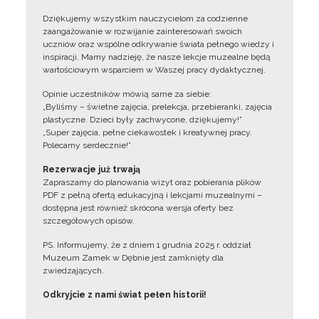
Dziękujemy wszystkim nauczycielom za codzienne
zaangażowanie w rozwijanie zainteresowań swoich
uczniów oraz wspólne odkrywanie świata pełnego wiedzy i
inspiracji. Mamy nadzieję, że nasze lekcje muzealne będą
wartościowym wsparciem w Waszej pracy dydaktycznej.
Opinie uczestników mówią same za siebie:
„Byliśmy – świetne zajęcia, prelekcja, przebieranki, zajęcia
plastyczne. Dzieci były zachwycone, dziękujemy!”
„Super zajęcia, pełne ciekawostek i kreatywnej pracy.
Polecamy serdecznie!”
Rezerwacje już trwają
Zapraszamy do planowania wizyt oraz pobierania plików
PDF z pełną ofertą edukacyjną i lekcjami muzealnymi –
dostępna jest również skrócona wersja oferty bez
szczegółowych opisów.
PS. Informujemy, że z dniem 1 grudnia 2025 r. oddział
Muzeum Zamek w Dębnie jest zamknięty dla
zwiedzających.
Odkryjcie z nami świat pełen historii!