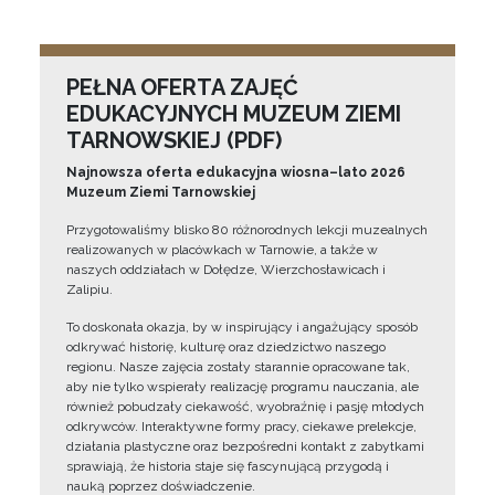
PEŁNA OFERTA ZAJĘĆ
EDUKACYJNYCH MUZEUM ZIEMI
TARNOWSKIEJ (PDF)
Najnowsza oferta edukacyjna wiosna–lato 2026
Muzeum Ziemi Tarnowskiej
Przygotowaliśmy blisko 80 różnorodnych lekcji muzealnych
realizowanych w placówkach w Tarnowie, a także w
naszych oddziałach w Dołędze, Wierzchosławicach i
Zalipiu.
To doskonała okazja, by w inspirujący i angażujący sposób
odkrywać historię, kulturę oraz dziedzictwo naszego
regionu. Nasze zajęcia zostały starannie opracowane tak,
aby nie tylko wspierały realizację programu nauczania, ale
również pobudzały ciekawość, wyobraźnię i pasję młodych
odkrywców. Interaktywne formy pracy, ciekawe prelekcje,
działania plastyczne oraz bezpośredni kontakt z zabytkami
sprawiają, że historia staje się fascynującą przygodą i
nauką poprzez doświadczenie.