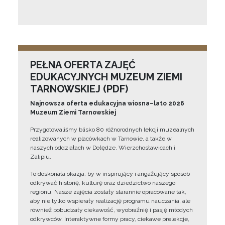
PEŁNA OFERTA ZAJĘĆ
EDUKACYJNYCH MUZEUM ZIEMI
TARNOWSKIEJ (PDF)
Najnowsza oferta edukacyjna wiosna–lato 2026
Muzeum Ziemi Tarnowskiej
Przygotowaliśmy blisko 80 różnorodnych lekcji muzealnych
realizowanych w placówkach w Tarnowie, a także w
naszych oddziałach w Dołędze, Wierzchosławicach i
Zalipiu.
To doskonała okazja, by w inspirujący i angażujący sposób
odkrywać historię, kulturę oraz dziedzictwo naszego
regionu. Nasze zajęcia zostały starannie opracowane tak,
aby nie tylko wspierały realizację programu nauczania, ale
również pobudzały ciekawość, wyobraźnię i pasję młodych
odkrywców. Interaktywne formy pracy, ciekawe prelekcje,