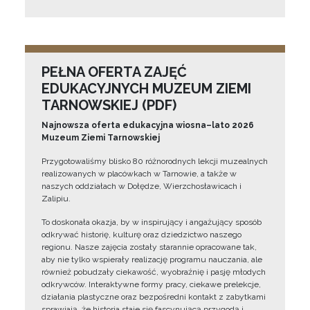
PEŁNA OFERTA ZAJĘĆ
EDUKACYJNYCH MUZEUM ZIEMI
TARNOWSKIEJ (PDF)
Najnowsza oferta edukacyjna wiosna–lato 2026
Muzeum Ziemi Tarnowskiej
Przygotowaliśmy blisko 80 różnorodnych lekcji muzealnych
realizowanych w placówkach w Tarnowie, a także w
naszych oddziałach w Dołędze, Wierzchosławicach i
Zalipiu.
To doskonała okazja, by w inspirujący i angażujący sposób
odkrywać historię, kulturę oraz dziedzictwo naszego
regionu. Nasze zajęcia zostały starannie opracowane tak,
aby nie tylko wspierały realizację programu nauczania, ale
również pobudzały ciekawość, wyobraźnię i pasję młodych
odkrywców. Interaktywne formy pracy, ciekawe prelekcje,
działania plastyczne oraz bezpośredni kontakt z zabytkami
sprawiają, że historia staje się fascynującą przygodą i