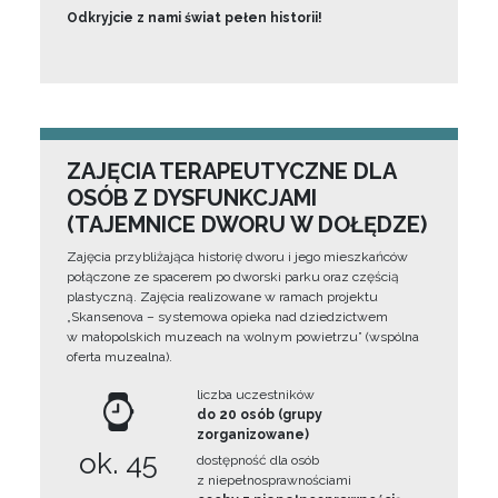
Odkryjcie z nami świat pełen historii!
ZAJĘCIA TERAPEUTYCZNE DLA
OSÓB Z DYSFUNKCJAMI
(TAJEMNICE DWORU W DOŁĘDZE)
Zajęcia przybliżająca historię dworu i jego mieszkańców
połączone ze spacerem po dworski parku oraz częścią
plastyczną. Zajęcia realizowane w ramach projektu
„Skansenova – systemowa opieka nad dziedzictwem
w małopolskich muzeach na wolnym powietrzu” (wspólna
oferta muzealna).
liczba uczestników
do 20 osób (grupy
zorganizowane)
ok. 45
dostępność dla osób
z niepełnosprawnościami