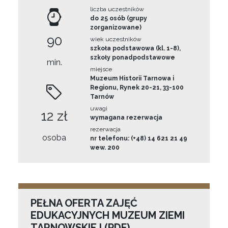
liczba uczestników
do 25 osób (grupy
zorganizowane)
90
wiek uczestników
szkoła podstawowa (kl. 1-8),
szkoły ponadpodstawowe
min.
miejsce
Muzeum Historii Tarnowa i
Regionu, Rynek 20-21, 33-100
Tarnów
uwagi
12 zł
wymagana rezerwacja
rezerwacja
osoba
nr telefonu: (+48) 14 621 21 49
wew. 200
PEŁNA OFERTA ZAJĘĆ
EDUKACYJNYCH MUZEUM ZIEMI
TARNOWSKIEJ (PDF)