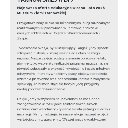
Najnowsza oferta edukacyjna wiosna–lato 2026
Muzeum Ziemi Tarnowskiej
Przygotowaliśmy blisko 80 różnorodnych lekcji muzealnych
realizowanych w placówkach w Tarnowie, a także w
naszych oddziałach w Dołędze, Wierzchosławicach i
Zalipiu.
To doskonała okazja, by w inspirujący i angażujący sposób
odkrywać historię, kulturę oraz dziedzictwo naszego
regionu. Nasze zajęcia zostały starannie opracowane tak,
aby nie tylko wspierały realizację programu nauczania, ale
również pobudzały ciekawość, wyobraźnię i pasję młodych
odkrywców. Interaktywne formy pracy, ciekawe prelekcje,
działania plastyczne oraz bezpośredni kontakt z zabytkami
sprawiają, że historia staje się fascynującą przygodą i
nauką poprzez doświadczenie.
Dziękujemy wszystkim nauczycielom za codzienne
zaangażowanie w rozwijanie zainteresowań swoich
uczniów oraz wspólne odkrywanie świata pełnego wiedzy i
inspiracji. Mamy nadzieję, że nasze lekcje muzealne będą
wartościowym wsparciem w Waszej pracy dydaktycznej.