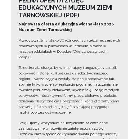
PEŁNA OFERTA ZAJĘĆ
EDUKACYJNYCH MUZEUM ZIEMI
TARNOWSKIEJ (PDF)
Najnowsza oferta edukacyjna wiosna–lato 2026
Muzeum Ziemi Tarnowskiej
Przygotowaliśmy blisko 80 różnorodnych lekcji muzealnych
realizowanych w placówkach w Tarnowie, a także w
naszych oddziałach w Dołędze, Wierzchosławicach i
Zalipiu.
To doskonała okazja, by w inspirujący i angażujący sposób
odkrywać historię, kulturę oraz dziedzictwo naszego
regionu. Nasze zajęcia zostały starannie opracowane tak,
aby nie tylko wspierały realizację programu nauczania, ale
również pobudzały ciekawość, wyobraźnię i pasję młodych
odkrywców. Interaktywne formy pracy, ciekawe prelekcje,
działania plastyczne oraz bezpośredni kontakt z zabytkami
sprawiają, że historia staje się fascynującą przygodą i
nauką poprzez doświadczenie.
Dziękujemy wszystkim nauczycielom za codzienne
zaangażowanie w rozwijanie zainteresowań swoich
uczniów oraz wspólne odkrywanie świata pełnego wiedzy i