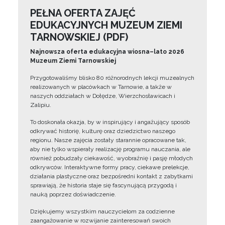
PEŁNA OFERTA ZAJĘĆ
EDUKACYJNYCH MUZEUM ZIEMI
TARNOWSKIEJ (PDF)
Najnowsza oferta edukacyjna wiosna–lato 2026
Muzeum Ziemi Tarnowskiej
Przygotowaliśmy blisko 80 różnorodnych lekcji muzealnych
realizowanych w placówkach w Tarnowie, a także w
naszych oddziałach w Dołędze, Wierzchosławicach i
Zalipiu.
To doskonała okazja, by w inspirujący i angażujący sposób
odkrywać historię, kulturę oraz dziedzictwo naszego
regionu. Nasze zajęcia zostały starannie opracowane tak,
aby nie tylko wspierały realizację programu nauczania, ale
również pobudzały ciekawość, wyobraźnię i pasję młodych
odkrywców. Interaktywne formy pracy, ciekawe prelekcje,
działania plastyczne oraz bezpośredni kontakt z zabytkami
sprawiają, że historia staje się fascynującą przygodą i
nauką poprzez doświadczenie.
Dziękujemy wszystkim nauczycielom za codzienne
zaangażowanie w rozwijanie zainteresowań swoich