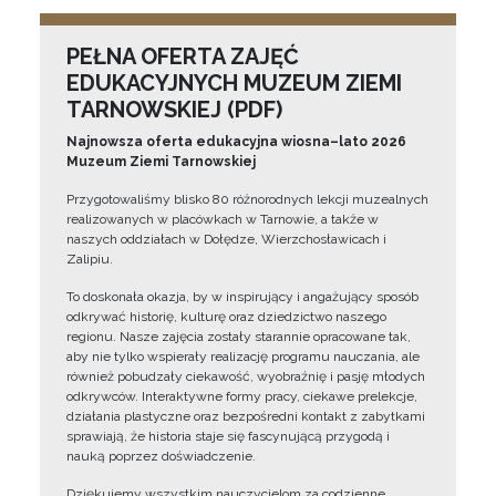
PEŁNA OFERTA ZAJĘĆ
EDUKACYJNYCH MUZEUM ZIEMI
TARNOWSKIEJ (PDF)
Najnowsza oferta edukacyjna wiosna–lato 2026
Muzeum Ziemi Tarnowskiej
Przygotowaliśmy blisko 80 różnorodnych lekcji muzealnych
realizowanych w placówkach w Tarnowie, a także w
naszych oddziałach w Dołędze, Wierzchosławicach i
Zalipiu.
To doskonała okazja, by w inspirujący i angażujący sposób
odkrywać historię, kulturę oraz dziedzictwo naszego
regionu. Nasze zajęcia zostały starannie opracowane tak,
aby nie tylko wspierały realizację programu nauczania, ale
również pobudzały ciekawość, wyobraźnię i pasję młodych
odkrywców. Interaktywne formy pracy, ciekawe prelekcje,
działania plastyczne oraz bezpośredni kontakt z zabytkami
sprawiają, że historia staje się fascynującą przygodą i
nauką poprzez doświadczenie.
Dziękujemy wszystkim nauczycielom za codzienne