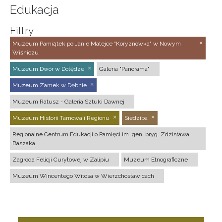
Edukacja
Filtry
Muzeum Pamiątek po Janie Matejce "Koryznówka" w Nowym
Wiśniczu
Muzeum Dwór w Dołędze
Galeria "Panorama"
Muzeum Zamek w Dębnie
Muzeum Ratusz - Galeria Sztuki Dawnej
Muzeum Historii Tarnowa i Regionu
Siedziba
Regionalne Centrum Edukacji o Pamięci im. gen. bryg. Zdzisława
Baszaka
Zagroda Felicji Curyłowej w Zalipiu
Muzeum Etnograficzne
Muzeum Wincentego Witosa w Wierzchosławicach