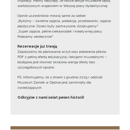
inspiracji. Mamy nadzieję, że nasze lekcje muzealne będą
wartościowym wsparciem w Waszej pracy dydaktycznej.
Opinie uczestników mówią same za siebie:
„Byliśmy – świetne zajęcia, prelekcja, przebieranki, zajęcia
plastyczne. Dzieci były zachwycone, dziękujemy!”
„Super zajęcia, pełne ciekawostek i kreatywnej pracy.
Polecamy serdecznie!”
Rezerwacje już trwają
Zapraszamy do planowania wizyt oraz pobierania plików
PDF z pełną ofertą edukacyjną i lekcjami muzealnymi –
dostępna jest również skrócona wersja oferty bez
szczegółowych opisów.
PS. Informujemy, że z dniem 1 grudnia 2025 r. oddział
Muzeum Zamek w Dębnie jest zamknięty dla
zwiedzających.
Odkryjcie z nami świat pełen historii!