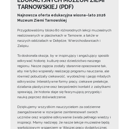
EDUKACYJNYCH MUZEUM ZIEMI
TARNOWSKIEJ (PDF)
Najnowsza oferta edukacyjna wiosna–lato 2026
Muzeum Ziemi Tarnowskiej
Przygotowaliśmy blisko 80 różnorodnych lekcji muzealnych
realizowanych w placówkach w Tarnowie, a także w
naszych oddziałach w Dołędze, Wierzchosławicach i
Zalipiu.
To doskonała okazja, by w inspirujący i angażujący sposób
odkrywać historię, kulturę oraz dziedzictwo naszego
regionu. Nasze zajęcia zostały starannie opracowane tak,
aby nie tylko wspierały realizację programu nauczania, ale
również pobudzały ciekawość, wyobraźnię i pasję młodych
odkrywców. Interaktywne formy pracy, ciekawe prelekcje,
działania plastyczne oraz bezpośredni kontakt z zabytkami
sprawiają, że historia staje się fascynującą przygodą i
nauką poprzez doświadczenie.
Dziękujemy wszystkim nauczycielom za codzienne
zaangażowanie w rozwijanie zainteresowań swoich
uczniów oraz wspólne odkrywanie świata pełnego wiedzy i
inspiracji. Mamy nadzieję, że nasze lekcje muzealne będą
wartościowym wsparciem w Waszej pracy dydaktycznej.