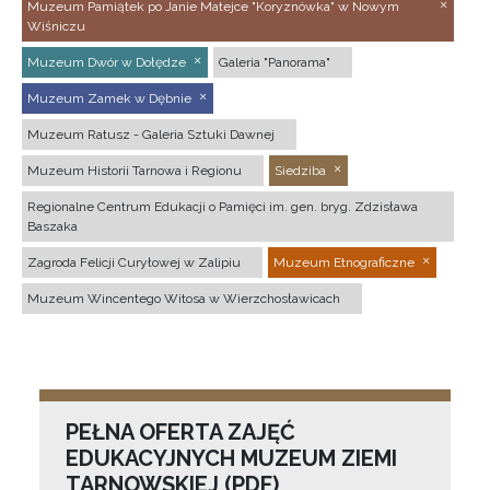
Muzeum Pamiątek po Janie Matejce "Koryznówka" w Nowym
Wiśniczu
Muzeum Dwór w Dołędze
Galeria "Panorama"
Muzeum Zamek w Dębnie
Muzeum Ratusz - Galeria Sztuki Dawnej
Muzeum Historii Tarnowa i Regionu
Siedziba
Regionalne Centrum Edukacji o Pamięci im. gen. bryg. Zdzisława
Baszaka
Zagroda Felicji Curyłowej w Zalipiu
Muzeum Etnograficzne
Muzeum Wincentego Witosa w Wierzchosławicach
PEŁNA OFERTA ZAJĘĆ
EDUKACYJNYCH MUZEUM ZIEMI
TARNOWSKIEJ (PDF)