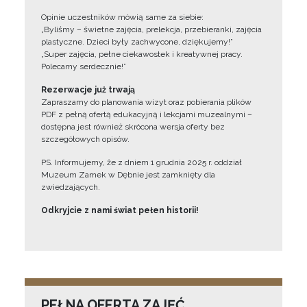
Opinie uczestników mówią same za siebie:
„Byliśmy – świetne zajęcia, prelekcja, przebieranki, zajęcia
plastyczne. Dzieci były zachwycone, dziękujemy!”
„Super zajęcia, pełne ciekawostek i kreatywnej pracy.
Polecamy serdecznie!”
Rezerwacje już trwają
Zapraszamy do planowania wizyt oraz pobierania plików
PDF z pełną ofertą edukacyjną i lekcjami muzealnymi –
dostępna jest również skrócona wersja oferty bez
szczegółowych opisów.
PS. Informujemy, że z dniem 1 grudnia 2025 r. oddział
Muzeum Zamek w Dębnie jest zamknięty dla
zwiedzających.
Odkryjcie z nami świat pełen historii!
PEŁNA OFERTA ZAJĘĆ