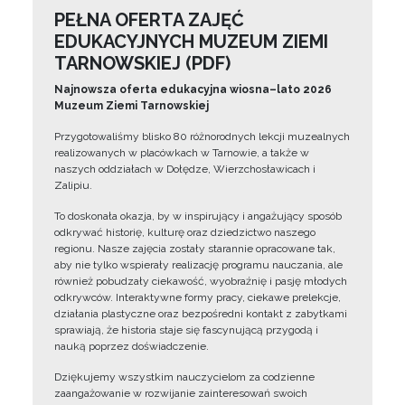
PEŁNA OFERTA ZAJĘĆ
EDUKACYJNYCH MUZEUM ZIEMI
TARNOWSKIEJ (PDF)
Najnowsza oferta edukacyjna wiosna–lato 2026
Muzeum Ziemi Tarnowskiej
Przygotowaliśmy blisko 80 różnorodnych lekcji muzealnych
realizowanych w placówkach w Tarnowie, a także w
naszych oddziałach w Dołędze, Wierzchosławicach i
Zalipiu.
To doskonała okazja, by w inspirujący i angażujący sposób
odkrywać historię, kulturę oraz dziedzictwo naszego
regionu. Nasze zajęcia zostały starannie opracowane tak,
aby nie tylko wspierały realizację programu nauczania, ale
również pobudzały ciekawość, wyobraźnię i pasję młodych
odkrywców. Interaktywne formy pracy, ciekawe prelekcje,
działania plastyczne oraz bezpośredni kontakt z zabytkami
sprawiają, że historia staje się fascynującą przygodą i
nauką poprzez doświadczenie.
Dziękujemy wszystkim nauczycielom za codzienne
zaangażowanie w rozwijanie zainteresowań swoich