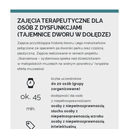
ZAJĘCIA TERAPEUTYCZNE DLA
OSÓB Z DYSFUNKCJAMI
(TAJEMNICE DWORU W DOŁĘDZE)
Zajęcia przybliżająca historię dworu i jego mieszkańców
połączone ze spacerem po dworski parku oraz częścią
plastyczną. Zajęcia realizowane w ramach projektu
„Skansenova – systemowa opieka nad dziedzictwem
w małopolskich muzeach na wolnym powietrzu” (wspólna
oferta muzealna).
liczba uczestników
do 20 osób (grupy
zorganizowane)
ok. 45
dostępność dla osób
z niepełnosprawnościami
osoby z niepełnosprawnością
min.
słuchu osoby z
niepełnosprawnością wzroku
osoby z niepełnosprawnością
intelektualną