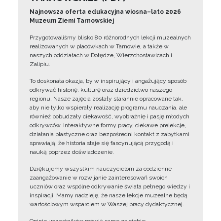
Najnowsza oferta edukacyjna wiosna–lato 2026
Muzeum Ziemi Tarnowskiej
Przygotowaliśmy blisko 80 różnorodnych lekcji muzealnych
realizowanych w placówkach w Tarnowie, a także w
naszych oddziałach w Dołędze, Wierzchosławicach i
Zalipiu.
To doskonała okazja, by w inspirujący i angażujący sposób
odkrywać historię, kulturę oraz dziedzictwo naszego
regionu. Nasze zajęcia zostały starannie opracowane tak,
aby nie tylko wspierały realizację programu nauczania, ale
również pobudzały ciekawość, wyobraźnię i pasję młodych
odkrywców. Interaktywne formy pracy, ciekawe prelekcje,
działania plastyczne oraz bezpośredni kontakt z zabytkami
sprawiają, że historia staje się fascynującą przygodą i
nauką poprzez doświadczenie.
Dziękujemy wszystkim nauczycielom za codzienne
zaangażowanie w rozwijanie zainteresowań swoich
uczniów oraz wspólne odkrywanie świata pełnego wiedzy i
inspiracji. Mamy nadzieję, że nasze lekcje muzealne będą
wartościowym wsparciem w Waszej pracy dydaktycznej.