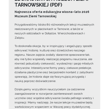
TARNOWSKIEJ (PDF)
Najnowsza oferta edukacyjna wiosna–lato 2026
Muzeum Ziemi Tarnowskiej
Przygotowaliśmy blisko 80 różnorodnych lekcji muzealnych
realizowanych w placówkach w Tarnowie, a także w
naszych oddziałach w Dołędze, Wierzchosławicach i
Zalipiu.
To doskonała okazja, by w inspirujący i angażujący sposób
odkrywać historię, kulturę oraz dziedzictwo naszego
regionu. Nasze zajęcia zostały starannie opracowane tak,
aby nie tylko wspierały realizację programu nauczania, ale
również pobudzały ciekawość, wyobraźnię i pasję młodych
odkrywców. Interaktywne formy pracy, ciekawe prelekcje,
działania plastyczne oraz bezpośredni kontakt z zabytkami
sprawiają, że historia staje się fascynującą przygodą i
nauką poprzez doświadczenie.
Dziękujemy wszystkim nauczycielom za codzienne
zaangażowanie w rozwijanie zainteresowań swoich
uczniów oraz wspólne odkrywanie świata pełnego wiedzy i
inspiracji. Mamy nadzieję, że nasze lekcje muzealne będą
wartościowym wsparciem w Waszej pracy dydaktycznej.