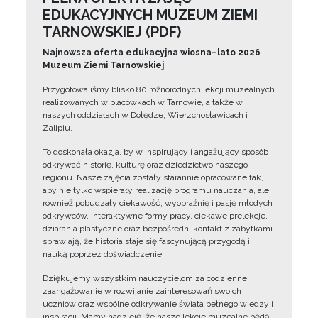
EDUKACYJNYCH MUZEUM ZIEMI
TARNOWSKIEJ (PDF)
Najnowsza oferta edukacyjna wiosna–lato 2026
Muzeum Ziemi Tarnowskiej
Przygotowaliśmy blisko 80 różnorodnych lekcji muzealnych
realizowanych w placówkach w Tarnowie, a także w
naszych oddziałach w Dołędze, Wierzchosławicach i
Zalipiu.
To doskonała okazja, by w inspirujący i angażujący sposób
odkrywać historię, kulturę oraz dziedzictwo naszego
regionu. Nasze zajęcia zostały starannie opracowane tak,
aby nie tylko wspierały realizację programu nauczania, ale
również pobudzały ciekawość, wyobraźnię i pasję młodych
odkrywców. Interaktywne formy pracy, ciekawe prelekcje,
działania plastyczne oraz bezpośredni kontakt z zabytkami
sprawiają, że historia staje się fascynującą przygodą i
nauką poprzez doświadczenie.
Dziękujemy wszystkim nauczycielom za codzienne
zaangażowanie w rozwijanie zainteresowań swoich
uczniów oraz wspólne odkrywanie świata pełnego wiedzy i
inspiracji. Mamy nadzieję, że nasze lekcje muzealne będą