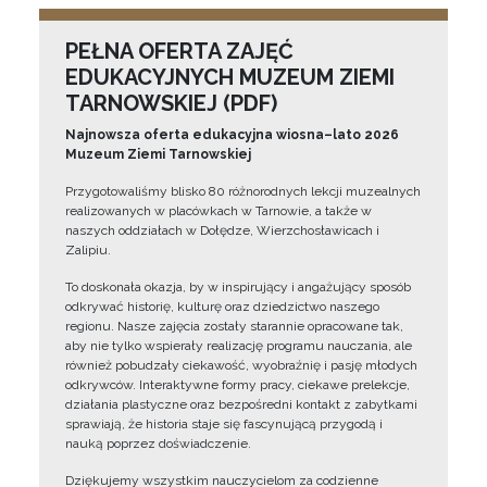
PEŁNA OFERTA ZAJĘĆ
EDUKACYJNYCH MUZEUM ZIEMI
TARNOWSKIEJ (PDF)
Najnowsza oferta edukacyjna wiosna–lato 2026
Muzeum Ziemi Tarnowskiej
Przygotowaliśmy blisko 80 różnorodnych lekcji muzealnych
realizowanych w placówkach w Tarnowie, a także w
naszych oddziałach w Dołędze, Wierzchosławicach i
Zalipiu.
To doskonała okazja, by w inspirujący i angażujący sposób
odkrywać historię, kulturę oraz dziedzictwo naszego
regionu. Nasze zajęcia zostały starannie opracowane tak,
aby nie tylko wspierały realizację programu nauczania, ale
również pobudzały ciekawość, wyobraźnię i pasję młodych
odkrywców. Interaktywne formy pracy, ciekawe prelekcje,
działania plastyczne oraz bezpośredni kontakt z zabytkami
sprawiają, że historia staje się fascynującą przygodą i
nauką poprzez doświadczenie.
Dziękujemy wszystkim nauczycielom za codzienne