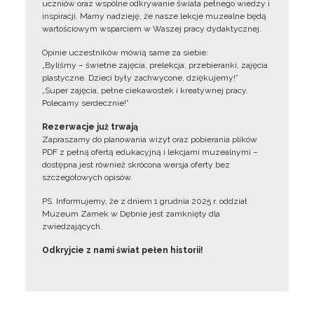
uczniów oraz wspólne odkrywanie świata pełnego wiedzy i
inspiracji. Mamy nadzieję, że nasze lekcje muzealne będą
wartościowym wsparciem w Waszej pracy dydaktycznej.
Opinie uczestników mówią same za siebie:
„Byliśmy – świetne zajęcia, prelekcja, przebieranki, zajęcia
plastyczne. Dzieci były zachwycone, dziękujemy!”
„Super zajęcia, pełne ciekawostek i kreatywnej pracy.
Polecamy serdecznie!”
Rezerwacje już trwają
Zapraszamy do planowania wizyt oraz pobierania plików
PDF z pełną ofertą edukacyjną i lekcjami muzealnymi –
dostępna jest również skrócona wersja oferty bez
szczegółowych opisów.
PS. Informujemy, że z dniem 1 grudnia 2025 r. oddział
Muzeum Zamek w Dębnie jest zamknięty dla
zwiedzających.
Odkryjcie z nami świat pełen historii!