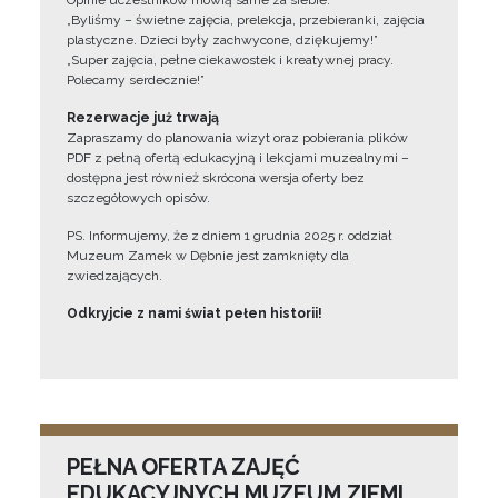
Opinie uczestników mówią same za siebie:
„Byliśmy – świetne zajęcia, prelekcja, przebieranki, zajęcia
plastyczne. Dzieci były zachwycone, dziękujemy!”
„Super zajęcia, pełne ciekawostek i kreatywnej pracy.
Polecamy serdecznie!”
Rezerwacje już trwają
Zapraszamy do planowania wizyt oraz pobierania plików
PDF z pełną ofertą edukacyjną i lekcjami muzealnymi –
dostępna jest również skrócona wersja oferty bez
szczegółowych opisów.
PS. Informujemy, że z dniem 1 grudnia 2025 r. oddział
Muzeum Zamek w Dębnie jest zamknięty dla
zwiedzających.
Odkryjcie z nami świat pełen historii!
PEŁNA OFERTA ZAJĘĆ
EDUKACYJNYCH MUZEUM ZIEMI